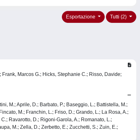
Esportazione
Tutti (2)
e; Frank, Marcos G.; Hicks, Stephanie C.; Risso, Davide;
i, M.; Aprile, D.; Barbato, P.; Baseggio, L.; Battistella, M.;
Fincato, M.; Franchin, L.; Friso, D.; Grando, L.; La Rosa, A.;
C.; Ravarotto, D.; Rigoni-Garola, A.; Romanato, L.;
aupa, M.; Zella, D.; Zerbetto, E.; Zucchetti, S.; Zuin, E.;