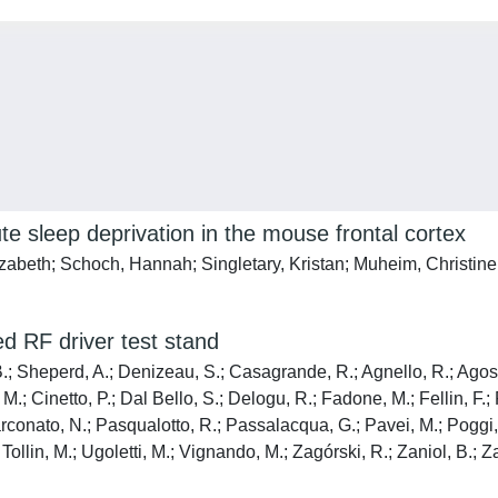
cute sleep deprivation in the mouse frontal cortex
lizabeth; Schoch, Hannah; Singletary, Kristan; Muheim, Christin
d RF driver test stand
B.; Sheperd, A.; Denizeau, S.; Casagrande, R.; Agnello, R.; Agostin
.; Cinetto, P.; Dal Bello, S.; Delogu, R.; Fadone, M.; Fellin, F.; 
conato, N.; Pasqualotto, R.; Passalacqua, G.; Pavei, M.; Poggi, 
; Tollin, M.; Ugoletti, M.; Vignando, M.; Zagórski, R.; Zaniol, B.; Z