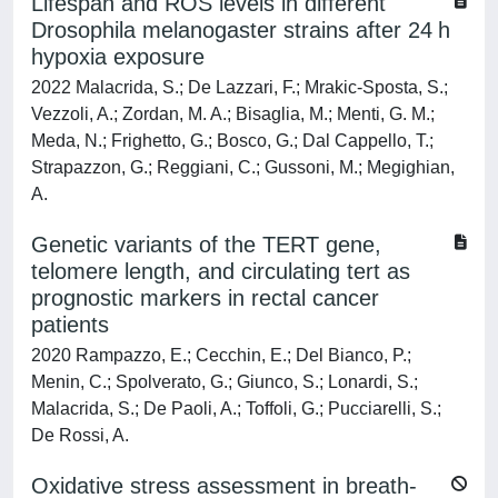
Lifespan and ROS levels in different
Drosophila melanogaster strains after 24 h
hypoxia exposure
2022 Malacrida, S.; De Lazzari, F.; Mrakic-Sposta, S.;
Vezzoli, A.; Zordan, M. A.; Bisaglia, M.; Menti, G. M.;
Meda, N.; Frighetto, G.; Bosco, G.; Dal Cappello, T.;
Strapazzon, G.; Reggiani, C.; Gussoni, M.; Megighian,
A.
Genetic variants of the TERT gene,
telomere length, and circulating tert as
prognostic markers in rectal cancer
patients
2020 Rampazzo, E.; Cecchin, E.; Del Bianco, P.;
Menin, C.; Spolverato, G.; Giunco, S.; Lonardi, S.;
Malacrida, S.; De Paoli, A.; Toffoli, G.; Pucciarelli, S.;
De Rossi, A.
Oxidative stress assessment in breath-