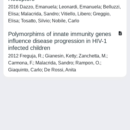
2016 Dazzo, Emanuela; Leonardi, Emanuela; Belluzzi,
Elisa; Malacrida, Sandro; Vitiello, Libero; Greggio,
Elisa; Tosatto, Silvio; Nobile, Carlo
Polymorphims of innate immunity genes
influence disease progression in HIV-1
infected children
2012 Freguja, R.; Gianesin, Ketty; Zanchetta, M.;
Carmona, F.; Malacrida, Sandro; Rampon, O.;
Giaquinto, Carlo; De Rossi, Anita
Powered by
IRIS
-
about IRIS
-
Utilizzo dei cookie
-
Privacy
Copyright © 2026