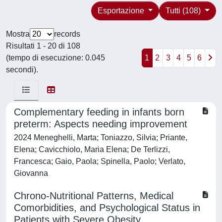
Esportazione
Tutti (108)
Mostra
records
Risultati 1 - 20 di 108
(tempo di esecuzione: 0.045
1
2
3
4
5
6
secondi).
Complementary feeding in infants born
preterm: Aspects needing improvement
2024 Meneghelli, Marta; Toniazzo, Silvia; Priante,
Elena; Cavicchiolo, Maria Elena; De Terlizzi,
Francesca; Gaio, Paola; Spinella, Paolo; Verlato,
Giovanna
Chrono-Nutritional Patterns, Medical
Comorbidities, and Psychological Status in
Patients with Severe Obesity