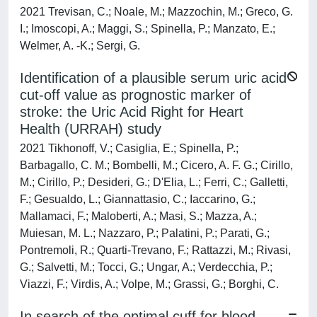
2021 Trevisan, C.; Noale, M.; Mazzochin, M.; Greco, G.
I.; Imoscopi, A.; Maggi, S.; Spinella, P.; Manzato, E.;
Welmer, A. -K.; Sergi, G.
Identification of a plausible serum uric acid
cut-off value as prognostic marker of
stroke: the Uric Acid Right for Heart
Health (URRAH) study
2021 Tikhonoff, V.; Casiglia, E.; Spinella, P.;
Barbagallo, C. M.; Bombelli, M.; Cicero, A. F. G.; Cirillo,
M.; Cirillo, P.; Desideri, G.; D'Elia, L.; Ferri, C.; Galletti,
F.; Gesualdo, L.; Giannattasio, C.; Iaccarino, G.;
Mallamaci, F.; Maloberti, A.; Masi, S.; Mazza, A.;
Muiesan, M. L.; Nazzaro, P.; Palatini, P.; Parati, G.;
Pontremoli, R.; Quarti-Trevano, F.; Rattazzi, M.; Rivasi,
G.; Salvetti, M.; Tocci, G.; Ungar, A.; Verdecchia, P.;
Viazzi, F.; Virdis, A.; Volpe, M.; Grassi, G.; Borghi, C.
In search of the optimal cuff for blood