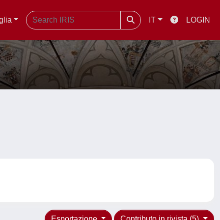
glia
IT
LOGIN
Esportazione
Contributo in rivista (5)