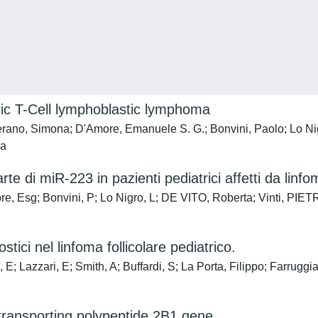
tric T-Cell lymphoblastic lymphoma
rano, Simona; D'Amore, Emanuele S. G.; Bonvini, Paolo; Lo Nigro
ra
te di miR-223 in pazienti pediatrici affetti da linfo
ore, Esg; Bonvini, P; Lo Nigro, L; DE VITO, Roberta; Vinti, PI
ici nel linfoma follicolare pediatrico.
E; Lazzari, E; Smith, A; Buffardi, S; La Porta, Filippo; Farrugg
 transporting polypeptide 2B1 gene