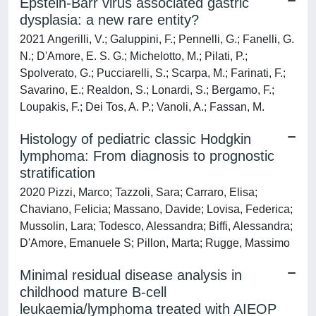
Epstein-Barr virus associated gastric
dysplasia: a new rare entity?
2021 Angerilli, V.; Galuppini, F.; Pennelli, G.; Fanelli, G.
N.; D'Amore, E. S. G.; Michelotto, M.; Pilati, P.;
Spolverato, G.; Pucciarelli, S.; Scarpa, M.; Farinati, F.;
Savarino, E.; Realdon, S.; Lonardi, S.; Bergamo, F.;
Loupakis, F.; Dei Tos, A. P.; Vanoli, A.; Fassan, M.
Histology of pediatric classic Hodgkin
lymphoma: From diagnosis to prognostic
stratification
2020 Pizzi, Marco; Tazzoli, Sara; Carraro, Elisa;
Chaviano, Felicia; Massano, Davide; Lovisa, Federica;
Mussolin, Lara; Todesco, Alessandra; Biffi, Alessandra;
D'Amore, Emanuele S; Pillon, Marta; Rugge, Massimo
Minimal residual disease analysis in
childhood mature B-cell
leukaemia/lymphoma treated with AIEOP