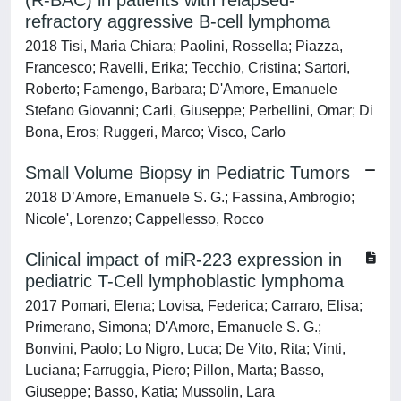
(R-BAC) in patients with relapsed-
refractory aggressive B-cell lymphoma
2018 Tisi, Maria Chiara; Paolini, Rossella; Piazza,
Francesco; Ravelli, Erika; Tecchio, Cristina; Sartori,
Roberto; Famengo, Barbara; D'Amore, Emanuele
Stefano Giovanni; Carli, Giuseppe; Perbellini, Omar; Di
Bona, Eros; Ruggeri, Marco; Visco, Carlo
Small Volume Biopsy in Pediatric Tumors
2018 D’Amore, Emanuele S. G.; Fassina, Ambrogio;
Nicole', Lorenzo; Cappellesso, Rocco
Clinical impact of miR-223 expression in
pediatric T-Cell lymphoblastic lymphoma
2017 Pomari, Elena; Lovisa, Federica; Carraro, Elisa;
Primerano, Simona; D'Amore, Emanuele S. G.;
Bonvini, Paolo; Lo Nigro, Luca; De Vito, Rita; Vinti,
Luciana; Farruggia, Piero; Pillon, Marta; Basso,
Giuseppe; Basso, Katia; Mussolin, Lara