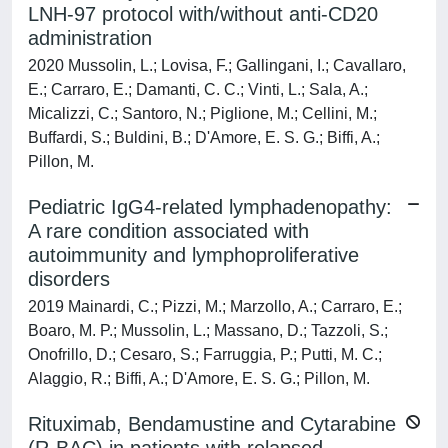
LNH-97 protocol with/without anti-CD20
administration
2020 Mussolin, L.; Lovisa, F.; Gallingani, I.; Cavallaro,
E.; Carraro, E.; Damanti, C. C.; Vinti, L.; Sala, A.;
Micalizzi, C.; Santoro, N.; Piglione, M.; Cellini, M.;
Buffardi, S.; Buldini, B.; D'Amore, E. S. G.; Biffi, A.;
Pillon, M.
Pediatric IgG4-related lymphadenopathy:
A rare condition associated with
autoimmunity and lymphoproliferative
disorders
2019 Mainardi, C.; Pizzi, M.; Marzollo, A.; Carraro, E.;
Boaro, M. P.; Mussolin, L.; Massano, D.; Tazzoli, S.;
Onofrillo, D.; Cesaro, S.; Farruggia, P.; Putti, M. C.;
Alaggio, R.; Biffi, A.; D'Amore, E. S. G.; Pillon, M.
Rituximab, Bendamustine and Cytarabine