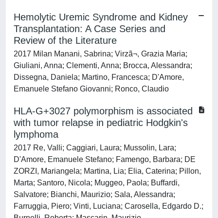
Hemolytic Uremic Syndrome and Kidney
Transplantation: A Case Series and
Review of the Literature
2017 Milan Manani, Sabrina; Virzã¬, Grazia Maria;
Giuliani, Anna; Clementi, Anna; Brocca, Alessandra;
Dissegna, Daniela; Martino, Francesca; D'Amore,
Emanuele Stefano Giovanni; Ronco, Claudio
HLA-G+3027 polymorphism is associated
with tumor relapse in pediatric Hodgkin's
lymphoma
2017 Re, Valli; Caggiari, Laura; Mussolin, Lara;
D'Amore, Emanuele Stefano; Famengo, Barbara; DE
ZORZI, Mariangela; Martina, Lia; Elia, Caterina; Pillon,
Marta; Santoro, Nicola; Muggeo, Paola; Buffardi,
Salvatore; Bianchi, Maurizio; Sala, Alessandra;
Farruggia, Piero; Vinti, Luciana; Carosella, Edgardo D.;
Burnelli, Roberta; Mascarin, Maurizio