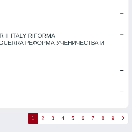
II ITALY RIFORMA
POGUERRA РЕФОРМА УЧЕНИЧЕСТВА И
1
2
3
4
5
6
7
8
9