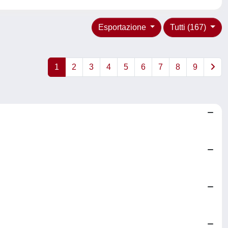
Esportazione
Tutti (167)
1
2
3
4
5
6
7
8
9