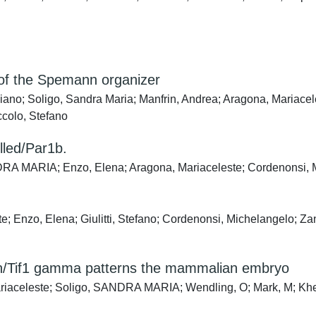
s of the Spemann organizer
aziano; Soligo, Sandra Maria; Manfrin, Andrea; Aragona, Mariac
ccolo, Stefano
lled/Par1b.
DRA MARIA; Enzo, Elena; Aragona, Mariaceleste; Cordenonsi, Mi
; Enzo, Elena; Giulitti, Stefano; Cordenonsi, Michelangelo; Zan
min/Tif1 gamma patterns the mammalian embryo
ariaceleste; Soligo, SANDRA MARIA; Wendling, O; Mark, M; Kh