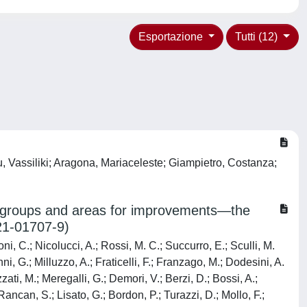
Esportazione
Tutti (12)
u, Vassiliki; Aragona, Mariaceleste; Giampietro, Costanza;
subgroups and areas for improvements—the
21-01707-9)
i, C.; Nicolucci, A.; Rossi, M. C.; Succurro, E.; Sculli, M.
i, G.; Milluzzo, A.; Fraticelli, F.; Franzago, M.; Dodesini, A.
zzati, M.; Meregalli, G.; Demori, V.; Berzi, D.; Bossi, A.;
Rancan, S.; Lisato, G.; Bordon, P.; Turazzi, D.; Mollo, F.;