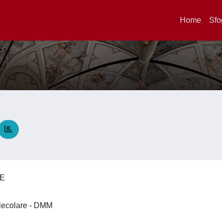
Home
Sfo
TE
olecolare - DMM