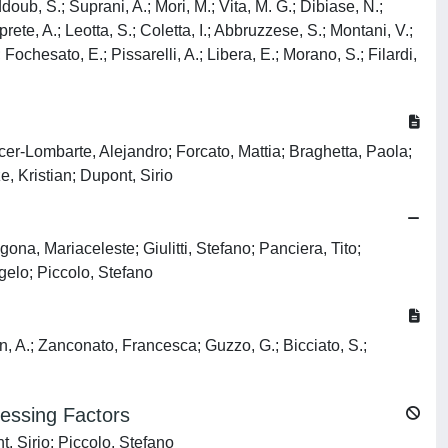
ddoub, S.; Suprani, A.; Mori, M.; Vita, M. G.; Dibiase, N.;
prete, A.; Leotta, S.; Coletta, I.; Abbruzzese, S.; Montani, V.;
Fochesato, E.; Pissarelli, A.; Libera, E.; Morano, S.; Filardi,
cer-Lombarte, Alejandro; Forcato, Mattia; Braghetta, Paola;
, Kristian; Dupont, Sirio
, Mariaceleste; Giulitti, Stefano; Panciera, Tito;
elo; Piccolo, Stefano
on, A.; Zanconato, Francesca; Guzzo, G.; Bicciato, S.;
cessing Factors
t, Sirio; Piccolo, Stefano