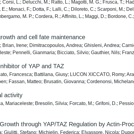
.; Corsi, L.; Delucchi, M.; Ratto, L.; Magotti, M. G.; Frusca, T.; Ha
E.; Monaci, F.; Dotta, F.; Lalli, C.; Diloreto, C.; Scarponi, M.; Del
mbergamo, M. P.; Cordera, R.; Affinito, L.; Maggi, D.; Bordone, C.; 
rowth and cell fate maintenance
; Brian, Irene; Dimitracopoulos, Andrea; Ghisleni, Andrea; Carni
e; Pennelli, Gianmaria; Bicciato, Silvio; Gauthier, Nils; Franze
nhibitor of YAP and TAZ
ato, Francesca; Battilana, Giusy; LUCON XICCATO, Romy; Aragona
oen; Fassan, Matteo; Brusatin, Giovanna; Cordenonsi, Michelang
 activity
, Mariaceleste; Bresolin, Silvia; Forcato, M.; Grifoni, D.; Pessi
r Growth through YAP/TAZ Regulation by Actin-Pro
 Giulitti, Stefano; Michielin, Federica; Elvassore, Nicola; Dupon