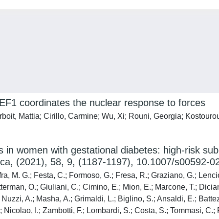
F1 coordinates the nuclear response to forces
boit, Mattia; Cirillo, Carmine; Wu, Xi; Rouni, Georgia; Kostouro
es in women with gestational diabetes: high‑risk 
ca, (2021), 58, 9, (1187-1197), 10.1007/s00592-0
ra, M. G.; Festa, C.; Formoso, G.; Fresa, R.; Graziano, G.; Lencion
erman, O.; Giuliani, C.; Cimino, E.; Mion, E.; Marcone, T.; Diciann
; Nuzzi, A.; Masha, A.; Grimaldi, L.; Biglino, S.; Ansaldi, E.; Batte
.; Nicolao, I.; Zambotti, F.; Lombardi, S.; Costa, S.; Tommasi, C.; 