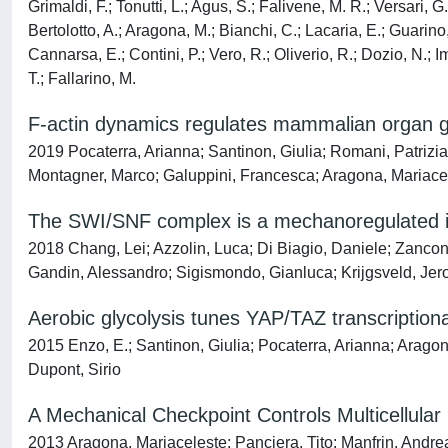
Grimaldi, F.; Tonutti, L.; Agus, S.; Falivene, M. R.; Versari, G
Bertolotto, A.; Aragona, M.; Bianchi, C.; Lacaria, E.; Guarino, 
Cannarsa, E.; Contini, P.; Vero, R.; Oliverio, R.; Dozio, N.; I
T.; Fallarino, M.
F-actin dynamics regulates mammalian organ g
2019 Pocaterra, Arianna; Santinon, Giulia; Romani, Patrizia
Montagner, Marco; Galuppini, Francesca; Aragona, Mariacelest
The SWI/SNF complex is a mechanoregulated i
2018 Chang, Lei; Azzolin, Luca; Di Biagio, Daniele; Zancon
Gandin, Alessandro; Sigismondo, Gianluca; Krijgsveld, Jer
Aerobic glycolysis tunes YAP/TAZ transcriptional
2015 Enzo, E.; Santinon, Giulia; Pocaterra, Arianna; Aragona
Dupont, Sirio
A Mechanical Checkpoint Controls Multicellula
2013 Aragona, Mariaceleste; Panciera, Tito; Manfrin, Andrea;