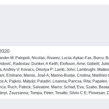
 2020
der M; Palopoli, Nicolas; Álvarez, Lucía; Aykac-Fas, Burcu; Bas
ović, Radoslav; Dunker, A Keith; Elofsson, Arne; Gobeill, Juli
va, Andrey V; Kovacs, Orsolya P; Lamb, John; Lambrughi, Matteo
, Emiliano; Manso, José A; Marino-Buslje, Cristina; Martínez-Pé
tos A; Pajkos, Mátyás; Paladin, Lisanna; Pancsa, Rita; Papaleo,
erica; Ruch, Patrick; Salvatore, Marco; Schad, Eva; Szabo, Beat
ányi, Zsuzsanna; Tompa, Peter; Tosatto, Silvio C E; Piovesan,