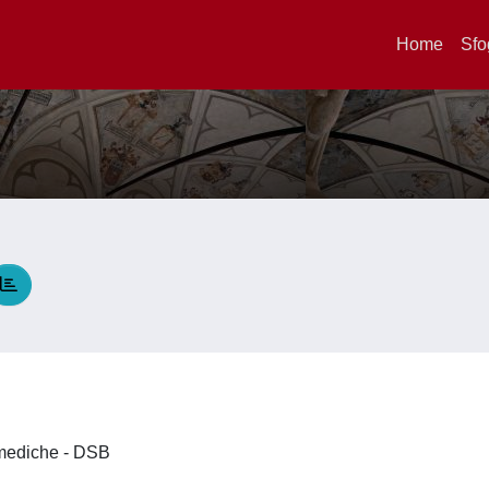
Home
Sfo
é
omediche - DSB