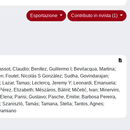
Esportazione
Contributo in rivista (1)
sot, Claudio; Benítez, Guillermo I; Bevilacqua, Martina;
en; Foutel, Nicolás S González; Sudha, Govindarajan;
; Lazar, Tamas; Leclercq, Jeremy Y; Leonardi, Emanuela;
rez, Elizabeth; Mészáros, Bálint; Mičetić, Ivan; Minervini,
 Elena; Parisi, Gustavo; Pasche, Emilie; Barbosa Pereira,
a; Szaniszló, Tamás; Tamana, Stella; Tantos, Agnes;
 Damiano