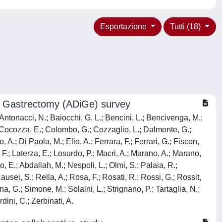
Esportazione
Tutti (18)
 in Gastrectomy (ADiGe) survey
; Antonacci, N.; Baiocchi, G. L.; Bencini, L.; Bencivenga, M.;
D.; Cocozza, E.; Colombo, G.; Cozzaglio, L.; Dalmonte, G.;
; Di Paola, M.; Elio, A.; Ferrara, F.; Ferrari, G.; Fiscon,
e, F.; Laterza, E.; Losurdo, P.; Macri, A.; Marano, A.; Marano,
, E.; Abdallah, M.; Nespoli, L.; Olmi, S.; Palaia, R.;
Rausei, S.; Rella, A.; Rosa, F.; Rosati, R.; Rossi, G.; Rossit,
na, G.; Simone, M.; Solaini, L.; Strignano, P.; Tartaglia, N.;
dini, C.; Zerbinati, A.