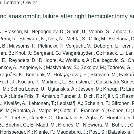
 Bernard, Olivier
 anastomotic failure after right hemicolectomy and
kovitz, R.; Avital, S.; Haj Yahia, I.; Hermann, N.; Shpitz, B.; White, I.; Lishtzinsky, Y.; Tsherniak, A.; Wasserberg, N.; Horesh, N.; Keler, U.; Pery, R.; Shapiro, R.; Zmora, O.; Tulchinsky, H.; Badran, B.; Dayan, K.; Iskhakov, A.; Lecaros, J.; Nabih, N.; Angrima, I.; Bardini, R.; Pizzolato, E.; Tonello, M.; Arces, F.; Balestri, R.; Ceccarelli, C.; Prosperi, V.; Rossi, E.; Giannini, I.; Vincenti, L.; Altomare, D. F.; Di Candido, F.; Di Iena, M.; Guglielmi, A.; Caputi-Iambrenghi, O.; Marsanic, P.; Mellano, A.; Muratore, A.; Annecchiarico, M.; Bencini, L.; Amore Bonapasta, S.; Coratti, A.; Guerra, F.; Asteria, C. R.; Boccia, L.; Gerard, L.; Pascariello, A.; Manca, G.; Marino, F.; Casaril, A.; Inama, M.; Moretto, G.; Bacchelli, C.; Carvello, M.; Mariani, N.; Montorsi, M.; Spinelli, A.; Romairone, E.; Scabini, S.; Belli, A.; Bianco, F.; De Franciscis, S.; Maria Romano, G.; Delrio, P.; Pace, U.; Rega, D.; Sassaroli, C.; Scala, D.; De Luca, R.; Ruggieri, E.; Elbetti, C.; Garzi, A.; Romoli, L.; Scatizzi, M.; Vannucchi, A.; Curletti, G.; Durante, V.; Galleano, R.; Mariani, F.; Reggiani, L.; Bellomo, R.; Infantino, A.; Franceschilli, L.; Sileri, P.; Clementi, I.; Coletta, D.; La Torre, F.; Mingoli, A.; Velluti, F.; Di Giacomo, A.; Fiorot, A.; Massani, M.; Padoan, L.; Ruffolo, C.; Caruso, S.; Franceschini, F.; Laessig, R.; Monaci, I.; Rontini, M.; De Nardi, P.; Elmore, U.; Lemma, M.; Rosati, R.; Tamburini, A.; De Luca, M.; Sartori, A.; Benevento, A.; Bottini, C.; Ferrari, C. C.; Pata, F.; Tessera, G.; Pellino, G.; Selvaggi, F.; Lanzani, A.; Romano, F.; Sgroi, G.; Steccanella, F.; Turati, L.; Yamamoto, T.; Ancans, G.; Gerkis, S.; Leja, M.; Pcolkins, A.; Sivins, A.; Latkauskas, T.; Lizdenis, P.; Saladå¾inskas, Å½.; Å vagå¾dys, S.; Tamelis, A.; Razbadauskas, A.; Sokolovas, M.; Dulskas, A.; Samalavicius, N.; Jotautas, V.; Mikalauskas, S.; Poskus, E.; Poskus, T.; Strupas, K.; Camenzuli, C.; Cini, C.; Predrag, A.; Psaila, J.; Spiteri, N.; Bemelman, W.; Buskens, C.; Gooszen, J.; Tanis, P.; Belgers, E.; Davids, P.; Furnee, E.; Postma, E.; Pronk, A.; Smakman, N.; Clermonts, S.; Zimmerman, D.; Omloo, J.; Wassenaar, E.; Bruijninckx, M.; Doornebosch, P.; Tetteroo, G.; Vermaas, M.; Iordens, G.; Knops, S.; Toorenvliet, B.; Boerma, E.; Coene, P.; Raber, M.; Melenhorst, J.; Gerhards, M.; Arron, M.; Bremers, A.; Ferenschild, F.; Yauw, S.; Cense, H.; Demirkiran, A.; Hunfeld, M.; Mulder, I.; Nonner, J.; Swank, H.; Bolmers, M.; Briel, J.; Klemann, V.; Konsten, J.; Leenders, B.; Schok, T.; Bleeker, W.; Gidwani, A.; Lawther, R.; Loughlin, P.; Skelly, B.; Spence, R.; Brun, M.; Helgeland, M.; Ignjatovic, D.; Ã˜resland, T.; Yousefi, P.; Flã¥ten Backe, I.; Helmer Sjo, O.; Nesbakken, A.; Tandberg-Eriksen, M.; Cais, A.; Hallvard Trã¦land, J.; Herikstad, R.; Kã¸rner, H.; Lauvland, N.; Jajtner, D.; Kabiesz, W.; Rak, M.; Gmerek, L.; Horbacka, K.; Horst, N.; Krokowicz, P.; Kwiatkowski, A.; Pasnik, K.; Karcz, P.; Romaniszyn, M.; Rusek, T.; Walega, P.; Czarencki, R.; Obuszko, Z.; Sitarska, M.; Wojciech, W.; Zawadzki, M.; Amado, S.; Clara, P.; Couceiro, A.; Malaquias, R.; Rama, N.; Almeida, A.; Barbosa, E.; Cernadas, E.; Duarte, A.; Silva, P.; Costa, S.; Martinez Insua, C.; Pereira, J.; Pereira, C.; Sacchetti, M.; Carvalho Pinto, B.; Jorge Vieira Sousa, P.; Marques, R.; Oliveira, A.; Cardoso, R.; Carlos, S.; Corte-Real, J.; Moniz Pereira, P.; Souto, R.; Carneiro, C.; Marinho, R.; Nunes, V.; Rocha, R.; Sousa, M.; Fonseca, Fernando; Leite, J.; Melo, F.; Pimentel, J.; Ventura, L.