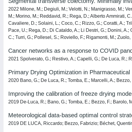
Segmental transverse colectomy. Minimally inva
2022 Milone, M.; Degiuli, M.; Velotti, N.; Manigrasso, M.; Ver
M.; Morino, M.; Reddavid, R.; Rega, D.; Alberto Ammirati, C.; 
Cavaliere, D.; Solaini, L.; Coco, C.; Rizzo, G.; Coratti, A.; T
Pace, U.; Rega, D.; Di Cataldo, A.; Li Destri, G.; Donini, A.; 
C.; Turri, G.; Pollesel, S.; Roviello, F.; Rigamonti, M.; Zuolo
Cancer networks as a response to COVID pande
2021 Spolverato, G.; Restivo, A.; Capelli, G.; De Luca, R.; Rovi
Primary Drying Optimization in Pharmaceutical
2020 Bano, G.; De Luca, R.; Tomba, E.; Marcelli, A.; Bezzo, 
Improving the calibration of freeze drying mod
2019 De-Luca, R.; Bano, G.; Tomba, E.; Bezzo, F.; Barolo, M
Meteorological data-based optimal control stra
2019 DE LUCA, Riccardo; Bezzo, Fabrizio; Béchet, Quentin;