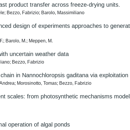
st product transfer across freeze-drying units.
; Bezzo, Fabrizio; Barolo, Massimiliano
anced design of experiments approaches to generate
F.; Barolo, M.; Meppen, M.
ith uncertain weather data
iano; Bezzo, Fabrizio
 chain in Nannochloropsis gaditana via exploitatio
ndrea; Morosinotto, Tomas; Bezzo, Fabrizio
rent scales: from photosynthetic mechanisms modell
mal operation of algal ponds