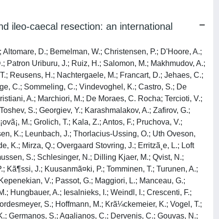
 ileo-caecal resection: an international
; Vila Nova, C.; Copäƒescu, C.; Bintintan, V.; Ciuce, C.; Dindelegan, G.; Scurtu, R.; Seicean, R.; Domansky, N.; Karachun, A.; Moiseenko, A.; Pelipas, Y.; Petrov, A.; Pravosudov, I.; Aiupov, R.; Akmalov, Y.; Parfenov, A.; Suleymanov, N.; Tarasov, N.; Jumabaev, H.; Mamedli, Z.; Rasulov, A.; Aliev, I.; Chernikovskiy, I.; Kochnev, V.; Komyak, K.; Pravosudov, I.; Smirnov, A.; Achkasov, S.; Bolikhov, K.; Shelygin, Y.; Sushkov, O.; Zapolskiy, A.; Gvozdenovic, M.; Jovanovic, D.; Lausevic, Z.; CvetkoviÄ‡, D.; MaraviÄ‡, M.; Milovanovic, B.; Stojakovic, N.; TripkoviÄ‡, I.; Mihajlovic, D.; Nestorovic, M.; Pecic, V.; Petrovic, D.; Stanojevic, G.; Barisic, G.; Dimitrijevic, I.; Krivokapic, Z.; Markovic, V.; Popovic, M.; Aleksic, A.; Dabic, D.; Kostic, I.; Milojkovic, A.; Perunicic, V.; Lukic, D.; Petrovic, T.; Radovanovic, D.; Radovanovic, Z.; Cuk, V. M.; Cuk, V. V.; Kenic, M.; Kovacevic, B.; Krdzic, I.; Korcek, J.; Rems, M.; Toplak, J.; Escarrã¢, J.; Gil Barrionuevo, M.; Golda, T.; Kreisler Moreno, E.; Zerpa Martin, C.; Ã lvarez Laso, C.; Cumplido, P.; Padin, H.; Baixauli Fons, J.; HernÃ¡ndez-Lizoain, J.; Martinez-Ortega, P.; Molina-FernÃ¡ndez, M.; SÃ¡nchez-Justicia, C.; Antonio Gracia Solanas, J.; De Laspra, E. Cã³rdoba Dã­az; Echazarreta-Gallego, E.; Elia-Guedea, M.; Ramirez, J.; Arredondo Chaves, J.; Diez Gonzã¡lez, P.; Elosua, T.; Sahagãºn, J.; Turienzo Frade, A.; Ã lvarez Conde, J.; Castrillo, E.; Diaz Maag, R.; Maderuelo, V.; Saldarriaga, L.; Aldrey Cao, I.; Fernã¡ndez Varela, X.; Nãºã±ez Fernã¡ndez, S.; Parajã³ Calvo, A.; Villar Ã lvarez, S.; Blesa Sierra, I.; Duarte, A.; Lozano, R.; Mã¡rquez, M.; Porcel, O.; Menendez, P.; Fernã¡ndez Hevia, M.; Flores Sigã¼enza, L.; Jimenez Toscano, M.; Lacy Fortuny, A.; Ordoã±ez Trujillo, J.; Espi, A.; Garcia-Botello, S.; MartÃ­n-ArÃ©valo, J.; Moro-Valdezate, D.; Pla-MartÃ­, V.; Blanco-Antona, F.; Abrisqueta, J.; Ibaã±ez Canovas, N.; Lujan Mompean, J.; Escolã¡ Ripoll, D.; Martinez Gonzalez, S.; Parodi, J.; Fernã¡ndez Lã³pez, A.; Ramos Fernã¡ndez, M.; Castellvi Valls, J.; De Zarate, L. Ortiz; Ribas, R.; Sabia, D.; Viso, L.; Alonso Gonã§alves, S.; Josã© Gil Egea, M.; Pascual Damieta, M.; Pera, M.; Salvans Ruiz, S.; Bernal, J.; Landete, F.; Ais, G.; Etreros, J.; Aguilã³ Lucia, J.; Boscã¡, A.; Deusa, S.; Garcã­a Del Caã±o, J.; Viciano, V.; GarcÃ­a-Armengol, J.; Roig, J.; Blas, J.; Escartin, J.; Fatã¡s, J.; Fernando, J.; Ferrer, R.; Arias Pacheco, R.; Garcã­a Flã³rez, L.; Moreno Gijã³n, M.; Otero Dã­ez, J.; Solar Garcia, L.; Aguilar Teixido, F.; Balaguer Ojo, C.; Bargallo Berzosa, J.; Lamas Moure, S.; Enrique Sierra, J.; Fermiã±ã¡n, A.; Herrerias, F.; Rufas, M.; Viã±as, J.; Codina-Cazador, A.; Farrã©s, R.; Gã³mez, N.; Juliã , D.; Planellas, P.; Lã³pez, J.; Luna, A.; Maristany, C.; Muã±oz Duyos, A.; Puã©rtolas, N.; Alcantara Moral, M.; Serra-Aracil, X.; Concheiro Coello, P.; Gã³mez, D.; Carton, C.; Miguel, A.; Reoyo Pascual, F.; Valero Cerrato, X.; Zambrano Muã±oz, R.; Cervera-Aldama, J.; Garcã­a Gonzã¡lez, J.; Ramos-Prada, J.; SantamarÃ­a-Olabarrieta, M.; UrigÃ¼en-EcheverrÃ­a, A.; Coves Alcover, R.; Espinosa Soria, J.; Fernandez Rodriguez, E.; Hernandis Villalba, J.; Maturana Ibaã±ez, V.; De La Torre Gonzalez, F.; Huerga, D.; Pã©rez Viejo, E.