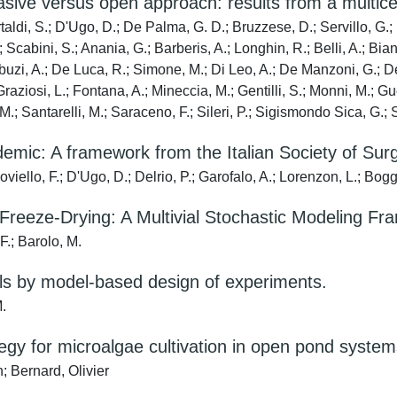
sive versus open approach: results from a multicen
taldi, S.; D'Ugo, D.; De Palma, G. D.; Bruzzese, D.; Servillo, G.;
Scabini, S.; Anania, G.; Barberis, A.; Longhin, R.; Belli, A.; Bianc
ribuzi, A.; De Luca, R.; Simone, M.; Di Leo, A.; De Manzoni, G.; De 
Graziosi, L.; Fontana, A.; Mineccia, M.; Gentilli, S.; Monni, M.; Gue
, M.; Santarelli, M.; Saraceno, F.; Sileri, P.; Sigismondo Sica, G.;
mic: A framework from the Italian Society of Sur
ello, F.; D'Ugo, D.; Delrio, P.; Garofalo, A.; Lorenzon, L.; Boggi, 
 Freeze-Drying: A Multivial Stochastic Modeling F
F.; Barolo, M.
els by model-based design of experiments.
.
tegy for microalgae cultivation in open pond syste
 Bernard, Olivier