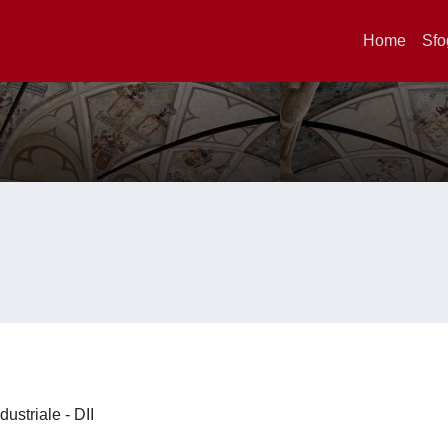
Home
Sfo
dustriale - DII