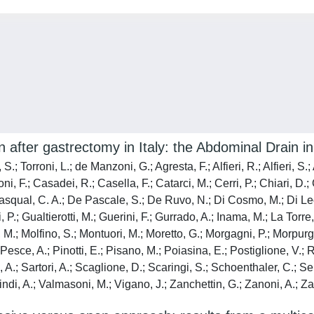
in after gastrectomy in Italy: the Abdominal Drain
; Torroni, L.; de Manzoni, G.; Agresta, F.; Alfieri, R.; Alfieri, S.
oni, F.; Casadei, R.; Casella, F.; Catarci, M.; Cerri, P.; Chiari, 
qual, C. A.; De Pascale, S.; De Ruvo, N.; Di Cosmo, M.; Di Leo, A.
, P.; Gualtierotti, M.; Guerini, F.; Gurrado, A.; Inama, M.; La Torr
 M.; Molfino, S.; Montuori, M.; Moretto, G.; Morgagni, P.; Morpurgo
; Pesce, A.; Pinotti, E.; Pisano, M.; Poiasina, E.; Postiglione, V.; 
, A.; Sartori, A.; Scaglione, D.; Scaringi, S.; Schoenthaler, C.; Se
sindi, A.; Valmasoni, M.; Vigano, J.; Zanchettin, G.; Zanoni, A.; Zar