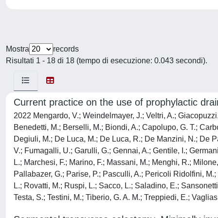
Mostra
records
Risultati 1 - 18 di 18 (tempo di esecuzione: 0.043 secondi).
Current practice on the use of prophylactic dra
2022 Mengardo, V.; Weindelmayer, J.; Veltri, A.; Giacopuzzi, S.
Benedetti, M.; Berselli, M.; Biondi, A.; Capolupo, G. T.; Carb
Degiuli, M.; De Luca, M.; De Luca, R.; De Manzini, N.; De Pas
V.; Fumagalli, U.; Garulli, G.; Gennai, A.; Gentile, I.; Germani
L.; Marchesi, F.; Marino, F.; Massani, M.; Menghi, R.; Milone,
Pallabazer, G.; Parise, P.; Pasculli, A.; Pericoli Ridolfini, M.
L.; Rovatti, M.; Ruspi, L.; Sacco, L.; Saladino, E.; Sansonetti
Testa, S.; Testini, M.; Tiberio, G. A. M.; Treppiedi, E.; Vaglia