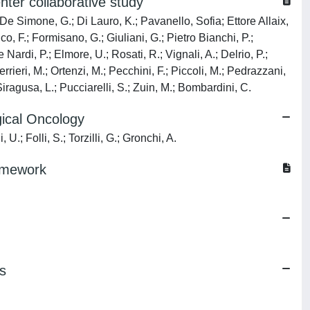
ter collaborative study
 De Simone, G.; Di Lauro, K.; Pavanello, Sofia; Ettore Allaix,
o, F.; Formisano, G.; Giuliani, G.; Pietro Bianchi, P.;
Nardi, P.; Elmore, U.; Rosati, R.; Vignali, A.; Delrio, P.;
rrieri, M.; Ortenzi, M.; Pecchini, F.; Piccoli, M.; Pedrazzani,
 Siragusa, L.; Pucciarelli, S.; Zuin, M.; Bombardini, C.
gical Oncology
U.; Folli, S.; Torzilli, G.; Gronchi, A.
ramework
ms