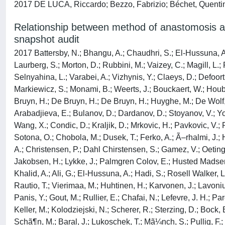
2017 DE LUCA, Riccardo; Bezzo, Fabrizio; Béchet, Quentin;
Relationship between method of anastomosis and
snapshot audit
2017 Battersby, N.; Bhangu, A.; Chaudhri, S.; El-Hussuna, A.; Frasson, M.; Nepogodiev, D.; Singh, B.; Vennix, S.; Zmora, O.; Altomare, D.; Bemelman, W.; Christensen, P.; D'Hoore, A.; Laurberg, S.; Morton, D.; Rubbini, M.; Vaizey, C.; Magill, L.; Perry, R.; Sheward, N.; Ives, N.; Mehta, S.; Cillo, M.; Estefania, D.; Patron Uriburu, J.; Ruiz, H.; Salomon, M.; Makhmudov, A.; Selnyahina, L.; Varabei, A.; Vizhynis, Y.; Claeys, D.; Defoort, B.; Muysoms, F.; Pletinckx, P.; Vergucht, V.; Debergh, I.; Feryn, T.; Reusens, H.; Nachtergaele, M.; Francart, D.; Jehaes, C.; Markiewicz, S.; Monami, B.; Weerts, J.; Bouckaert, W.; Houben, B.; Knol, J.; Sergeant, G.; Vangertruyden, G.; Haeck, L.; Lange, C.; Sommeling, C.; Vindevoghel, K.; Castro, S.; De Bruyn, H.; De Bruyn, H.; De Bruyn, H.; Huyghe, M.; De Wolf, E.; Reynders, D.; D'Hoore, A.; Wolthuis, A.; Delibegovic, S.; Christiani, A.; Marchiori, M.; De Moraes, C. Rocha; Tercioti, V.; Arabadjieva, E.; Bulanov, D.; Dardanov, D.; Stoyanov, V.; Yonkov, A.; Angelov, K.; Maslyankov, S.; Sokolov, M.; Todorov, G.; Toshev, S.; Georgiev, Y.; Karashmalakov, A.; Zafirov, G.; Wang, X.; Condic, D.; Kraljik, D.; Mrkovic, H.; Pavkovic, V.; Raguå¾, K.; Bencurik, V.; Holã¡å¡kovã¡, E.; Skrovina, M.; Farkaå¡ovã¡, M.; Grolich, T.; Kala, Z.; Antos, F.; Pruchova, V.; Sotona, O.; Chobola, M.; Dusek, T.; Ferko, A.; Ã–rhalmi, J.; Hoch, J.; Kocian, P.; Martinek, L.; Bernstein, I.; Gotschalck Sunesen, K.; Leunbach, J.; Thorlacius-Ussing, O.; Uth Oveson, A.; Christensen, P.; Dahl Chirstensen, S.; Gamez, V.; Oeting, M.; Schou Loeve, U.; Ugianskis, A.; Jessen, M.; Krarup, P.; Linde, K.; Mirza, Q.; Overgaard Stovring, J.; Erritzã¸e, L.; Loft Jakobsen, H.; Lykke, J.; Palmgren Colov, E.; Husted Madsen, A.; Linde Friis, T.; Amstrup Funder, J.; Dich, R.; Kjã¦r, S.; Rasmussen, S.; Schlesinger, N.; Dilling Kjaer, M.; Qvist, N.; Khalid, A.; Ali, G.; El-Hussuna, A.; Hadi, S.; Rosell Walker, L.; Kivelã¤, A.; Lehtonen, T.; Lepistã¶, A.; Scheinin, T.; Siironen, P.; Kã¶ssi, J.; Kuusanmã¤ki, P.; Tomminen, T.; Turunen, A.; Rautio, T.; Vierimaa, M.; Huhtinen, H.; Karvonen, J.; Lavonius, M.; Rantala, A.; Varpe, P.; Cotte, E.; Francois, Y.; Glehen, O.; Kepenekian, V.; Passot, G.; Maggiori, L.; Manceau, G.; Panis, Y.; Gout, M.; Rullier, E.; Chafai, N.; Lefevre, J. H.; Parc, Y.; Tiret, E.; Couette, C.; Duchalais, E.; Agha, A.; Hornberger, M.; Hungbauer, A.; Iesalnieks, I.; Weindl, I.; Crescenti, F.; Keller, M.; Kolodziejski, N.; Scherer, R.; Sterzing, D.; Bock, B.; Boehm, G.; El-Magd, M.; Krones, C.; Niewiera, M.; Buhr, J.; Cordesmeyer, S.; Hoffmann, M.; Krã¼ckemeier, K.; Vogel, T.; Schã¶n, M.; Baral, J.; Lukoschek, T.; Mã¼nch, S.; Pullig, F.; Horisberger, K.; Kienle, P.; Magdeburg, J.; Post, S.; Batzalexis, K.; Germanos, S.; Agalianos, C.; Dervenis, C.; Gouvas, N.; Kanavidis, P.; Kottikias, A.; Katsoulis, I. E.; Korkolis, D.; Plataniotis, G.; Sakorafas, G.; Akrida, I.; Argentou, M.; Kollatos, C.; Lampropoulos, C.; Tsochatzis, S.; Besznyã¡k, I.; Bursics, A.; Egyed, T.; Papp, G.; Svastics, I.; Atladottir, J.; Mã¶ller, P.; Sigurdsson, H.; Stefã¡nsson, T.; Valsdottir, E.; Andrews, E.; Foley, N.; Hechtl, D.; Majeed, M.; Mccourt, M.; Hanly, A.; Hyland, J.; Martin, S.; O'Connell, P. R.; Winter, D.; Connelly, T.; Joyce, W.; Wrafter, P.; Ber