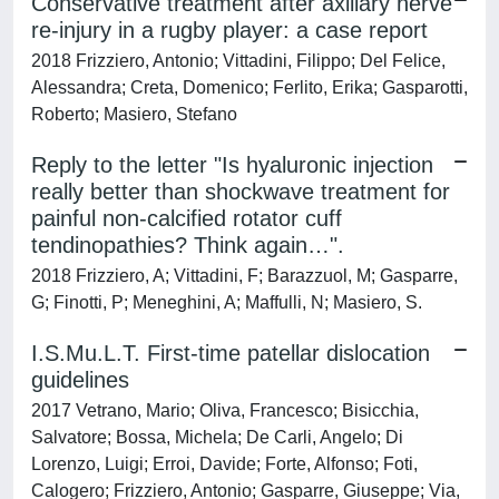
Conservative treatment after axillary nerve
re-injury in a rugby player: a case report
2018 Frizziero, Antonio; Vittadini, Filippo; Del Felice,
Alessandra; Creta, Domenico; Ferlito, Erika; Gasparotti,
Roberto; Masiero, Stefano
Reply to the letter "Is hyaluronic injection
really better than shockwave treatment for
painful non-calcified rotator cuff
tendinopathies? Think again…".
2018 Frizziero, A; Vittadini, F; Barazzuol, M; Gasparre,
G; Finotti, P; Meneghini, A; Maffulli, N; Masiero, S.
I.S.Mu.L.T. First-time patellar dislocation
guidelines
2017 Vetrano, Mario; Oliva, Francesco; Bisicchia,
Salvatore; Bossa, Michela; De Carli, Angelo; Di
Lorenzo, Luigi; Erroi, Davide; Forte, Alfonso; Foti,
Calogero; Frizziero, Antonio; Gasparre, Giuseppe; Via,