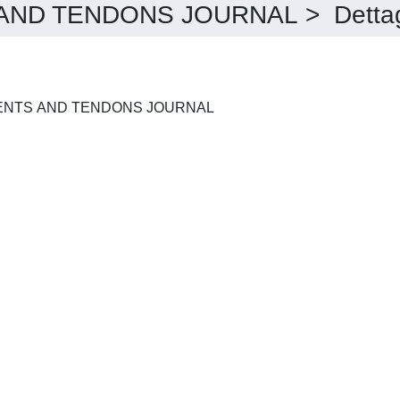
 AND TENDONS JOURNAL > Dettag
M.L.T.J. MUSCLES, LIGAMENTS AND TENDONS JOURNAL