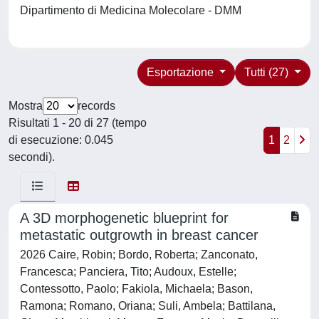
Dipartimento di Medicina Molecolare - DMM
Esportazione
Tutti (27)
Mostra
records
Risultati 1 - 20 di 27 (tempo
di esecuzione: 0.045
1
2
secondi).
A 3D morphogenetic blueprint for
metastatic outgrowth in breast cancer
2026 Caire, Robin; Bordo, Roberta; Zanconato,
Francesca; Panciera, Tito; Audoux, Estelle;
Contessotto, Paolo; Fakiola, Michaela; Bason,
Ramona; Romano, Oriana; Suli, Ambela; Battilana,