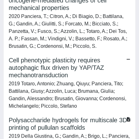
oncogene-mediated changes of cell
mechanical properties
2020 Panciera, T.; Citron, A.; Di Biagio, D.; Battilana,
G.; Gandin, A.; Giulitti, S.; Forcato, M.; Bicciato, S.;
Panzetta, V.; Fusco, S.; Azzolin, L.; Totaro, A.; Dei Tos,
A. P.; Fassan, M.; Vindigni, V.; Bassetto, F.; Rosato, A.;
Brusatin, G.; Cordenonsi, M.; Piccolo, S.
Cell phenotypic plasticity requires
autophagic flux driven by YAP/TAZ
mechanotransduction
2019 Totaro, Antonio; Zhuang, Qiuyu; Panciera, Tito;
Battilana, Giusy; Azzolin, Luca; Brumana, Giulia;
Gandin, Alessandro; Brusatin, Giovanna; Cordenonsi,
Michelangelo; Piccolo, Stefano
Polysaccharide hydrogels for multiscale 3D
printing of pullulan scaffolds
2019 Della Giustina, G.; Gandin, A.; Brigo, L.; Panciera,