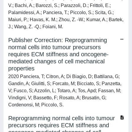
V.; Bachi, A.; Barozzi, S.; Parazzoli, D.; Frittoli, E.;
Palamidessi, A.; Panciera, T.; Piccolo, S.; Scita, G.;
Maiuri, P.; Havas, K. M.; Zhou, Z. -W.; Kumar, A.; Bartek,
J.; Wang, Z. -Q.; Foiani, M.
Publisher Correction: Reprogramming
normal cells into tumour precursors
requires ECM stiffness and oncogene-
mediated changes of cell mechanical
properties
2020 Panciera, T; Citron, A; Di Biagio, D; Battilana, G;
Gandin, A; Giulitti, S; Forcato, M; Bicciato, S; Panzetta,
V; Fusco, S; Azzolin, L; Totaro, A; Tos, Apd; Fassan, M;
Vindigni, V; Bassetto, F; Rosato, A; Brusatin, G;
Cordenonsi, M; Piccolo, S.
Reprogramming normal cells into tumour
precursors requires ECM stiffness and