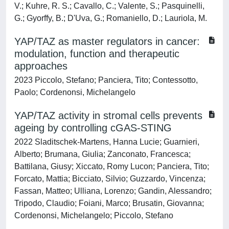
V.; Kuhre, R. S.; Cavallo, C.; Valente, S.; Pasquinelli,
G.; Gyorffy, B.; D'Uva, G.; Romaniello, D.; Lauriola, M.
YAP/TAZ as master regulators in cancer:
modulation, function and therapeutic
approaches
2023 Piccolo, Stefano; Panciera, Tito; Contessotto,
Paolo; Cordenonsi, Michelangelo
YAP/TAZ activity in stromal cells prevents
ageing by controlling cGAS-STING
2022 Sladitschek-Martens, Hanna Lucie; Guarnieri,
Alberto; Brumana, Giulia; Zanconato, Francesca;
Battilana, Giusy; Xiccato, Romy Lucon; Panciera, Tito;
Forcato, Mattia; Bicciato, Silvio; Guzzardo, Vincenza;
Fassan, Matteo; Ulliana, Lorenzo; Gandin, Alessandro;
Tripodo, Claudio; Foiani, Marco; Brusatin, Giovanna;
Cordenonsi, Michelangelo; Piccolo, Stefano