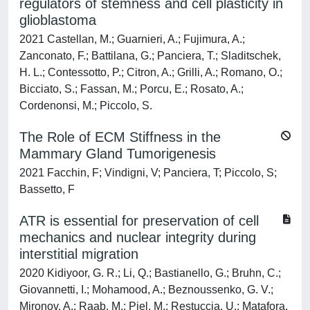
regulators of stemness and cell plasticity in
glioblastoma
2021 Castellan, M.; Guarnieri, A.; Fujimura, A.;
Zanconato, F.; Battilana, G.; Panciera, T.; Sladitschek,
H. L.; Contessotto, P.; Citron, A.; Grilli, A.; Romano, O.;
Bicciato, S.; Fassan, M.; Porcu, E.; Rosato, A.;
Cordenonsi, M.; Piccolo, S.
The Role of ECM Stiffness in the
Mammary Gland Tumorigenesis
2021 Facchin, F; Vindigni, V; Panciera, T; Piccolo, S;
Bassetto, F
ATR is essential for preservation of cell
mechanics and nuclear integrity during
interstitial migration
2020 Kidiyoor, G. R.; Li, Q.; Bastianello, G.; Bruhn, C.;
Giovannetti, I.; Mohamood, A.; Beznoussenko, G. V.;
Mironov, A.; Raab, M.; Piel, M.; Restuccia, U.; Matafora,