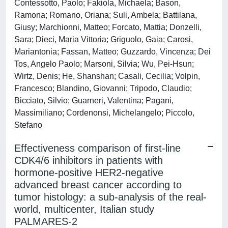
Contessotto, Paolo; Fakiola, Michaela; Bason,
Ramona; Romano, Oriana; Suli, Ambela; Battilana,
Giusy; Marchionni, Matteo; Forcato, Mattia; Donzelli,
Sara; Dieci, Maria Vittoria; Griguolo, Gaia; Carosi,
Mariantonia; Fassan, Matteo; Guzzardo, Vincenza; Dei
Tos, Angelo Paolo; Marsoni, Silvia; Wu, Pei-Hsun;
Wirtz, Denis; He, Shanshan; Casali, Cecilia; Volpin,
Francesco; Blandino, Giovanni; Tripodo, Claudio;
Bicciato, Silvio; Guarneri, Valentina; Pagani,
Massimiliano; Cordenonsi, Michelangelo; Piccolo,
Stefano
Effectiveness comparison of first-line
CDK4/6 inhibitors in patients with
hormone-positive HER2-negative
advanced breast cancer according to
tumor histology: a sub-analysis of the real-
world, multicenter, Italian study
PALMARES-2