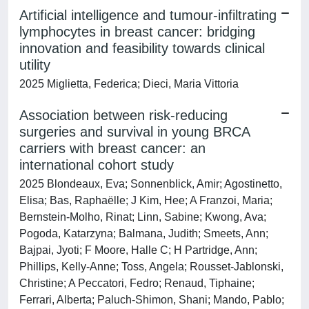
Artificial intelligence and tumour-infiltrating
lymphocytes in breast cancer: bridging
innovation and feasibility towards clinical
utility
2025 Miglietta, Federica; Dieci, Maria Vittoria
Association between risk-reducing
surgeries and survival in young BRCA
carriers with breast cancer: an
international cohort study
2025 Blondeaux, Eva; Sonnenblick, Amir; Agostinetto,
Elisa; Bas, Raphaëlle; J Kim, Hee; A Franzoi, Maria;
Bernstein-Molho, Rinat; Linn, Sabine; Kwong, Ava;
Pogoda, Katarzyna; Balmana, Judith; Smeets, Ann;
Bajpai, Jyoti; F Moore, Halle C; H Partridge, Ann;
Phillips, Kelly-Anne; Toss, Angela; Rousset-Jablonski,
Christine; A Peccatori, Fedro; Renaud, Tiphaine;
Ferrari, Alberta; Paluch-Shimon, Shani; Mando, Pablo;