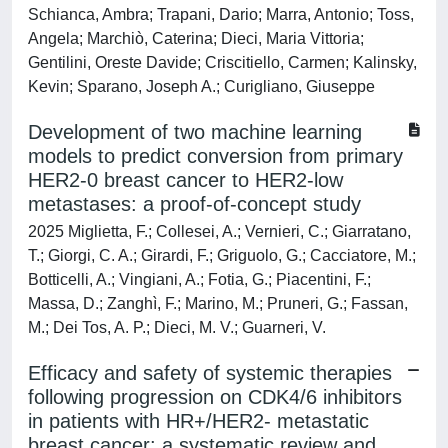
Schianca, Ambra; Trapani, Dario; Marra, Antonio; Toss,
Angela; Marchiò, Caterina; Dieci, Maria Vittoria;
Gentilini, Oreste Davide; Criscitiello, Carmen; Kalinsky,
Kevin; Sparano, Joseph A.; Curigliano, Giuseppe
Development of two machine learning
models to predict conversion from primary
HER2-0 breast cancer to HER2-low
metastases: a proof-of-concept study
2025 Miglietta, F.; Collesei, A.; Vernieri, C.; Giarratano,
T.; Giorgi, C. A.; Girardi, F.; Griguolo, G.; Cacciatore, M.;
Botticelli, A.; Vingiani, A.; Fotia, G.; Piacentini, F.;
Massa, D.; Zanghì, F.; Marino, M.; Pruneri, G.; Fassan,
M.; Dei Tos, A. P.; Dieci, M. V.; Guarneri, V.
Efficacy and safety of systemic therapies
following progression on CDK4/6 inhibitors
in patients with HR+/HER2- metastatic
breast cancer: a systematic review and