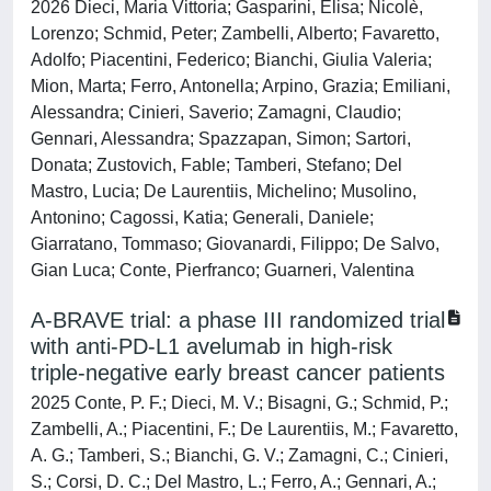
2026 Dieci, Maria Vittoria; Gasparini, Elisa; Nicolè,
Lorenzo; Schmid, Peter; Zambelli, Alberto; Favaretto,
Adolfo; Piacentini, Federico; Bianchi, Giulia Valeria;
Mion, Marta; Ferro, Antonella; Arpino, Grazia; Emiliani,
Alessandra; Cinieri, Saverio; Zamagni, Claudio;
Gennari, Alessandra; Spazzapan, Simon; Sartori,
Donata; Zustovich, Fable; Tamberi, Stefano; Del
Mastro, Lucia; De Laurentiis, Michelino; Musolino,
Antonino; Cagossi, Katia; Generali, Daniele;
Giarratano, Tommaso; Giovanardi, Filippo; De Salvo,
Gian Luca; Conte, Pierfranco; Guarneri, Valentina
A-BRAVE trial: a phase III randomized trial
with anti-PD-L1 avelumab in high-risk
triple-negative early breast cancer patients
2025 Conte, P. F.; Dieci, M. V.; Bisagni, G.; Schmid, P.;
Zambelli, A.; Piacentini, F.; De Laurentiis, M.; Favaretto,
A. G.; Tamberi, S.; Bianchi, G. V.; Zamagni, C.; Cinieri,
S.; Corsi, D. C.; Del Mastro, L.; Ferro, A.; Gennari, A.;