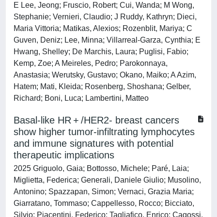
E Lee, Jeong; Fruscio, Robert; Cui, Wanda; M Wong,
Stephanie; Vernieri, Claudio; J Ruddy, Kathryn; Dieci,
Maria Vittoria; Matikas, Alexios; Rozenblit, Mariya; C
Guven, Deniz; Lee, Minna; Villarreal-Garza, Cynthia; E
Hwang, Shelley; De Marchis, Laura; Puglisi, Fabio;
Kemp, Zoe; A Meireles, Pedro; Parokonnaya,
Anastasia; Werutsky, Gustavo; Okano, Maiko; A Azim,
Hatem; Mati, Kleida; Rosenberg, Shoshana; Gelber,
Richard; Boni, Luca; Lambertini, Matteo
Basal-like HR + /HER2- breast cancers
show higher tumor-infiltrating lymphocytes
and immune signatures with potential
therapeutic implications
2025 Griguolo, Gaia; Bottosso, Michele; Paré, Laia;
Miglietta, Federica; Generali, Daniele Giulio; Musolino,
Antonino; Spazzapan, Simon; Vernaci, Grazia Maria;
Giarratano, Tommaso; Cappellesso, Rocco; Bicciato,
Silvio; Piacentini, Federico; Tagliafico, Enrico; Cagossi,