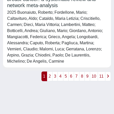
network meta-analysis
2025 Buonaiuto, Roberto; Fordellone, Mario;
Caltavituro, Aldo; Cataldo, Maria Letizia; Criscitiello,
Carmen; Dieci, Maria Vittoria; Lambertini, Matteo;
Botticelli, Andrea; Giuliano, Mario; Giordano, Antonio;
Mangiacotti, Federica; Grieco, Angela; Longobardi,
Alessandra; Caputo, Roberta; Pagliuca, Martina;
Vernieri, Claudio; Malorni, Luca; Gerratana, Lorenzo;
Arpino, Grazia; Chiodini, Paolo; De Laurentiis,
Michelino; De Angelis, Carmine
1
2
3
4
5
6
7
8
9
10
11