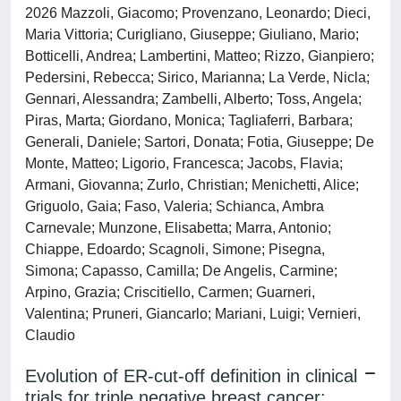
2026 Mazzoli, Giacomo; Provenzano, Leonardo; Dieci,
Maria Vittoria; Curigliano, Giuseppe; Giuliano, Mario;
Botticelli, Andrea; Lambertini, Matteo; Rizzo, Gianpiero;
Pedersini, Rebecca; Sirico, Marianna; La Verde, Nicla;
Gennari, Alessandra; Zambelli, Alberto; Toss, Angela;
Piras, Marta; Giordano, Monica; Tagliaferri, Barbara;
Generali, Daniele; Sartori, Donata; Fotia, Giuseppe; De
Monte, Matteo; Ligorio, Francesca; Jacobs, Flavia;
Armani, Giovanna; Zurlo, Christian; Menichetti, Alice;
Griguolo, Gaia; Faso, Valeria; Schianca, Ambra
Carnevale; Munzone, Elisabetta; Marra, Antonio;
Chiappe, Edoardo; Scagnoli, Simone; Pisegna,
Simona; Capasso, Camilla; De Angelis, Carmine;
Arpino, Grazia; Criscitiello, Carmen; Guarneri,
Valentina; Pruneri, Giancarlo; Mariani, Luigi; Vernieri,
Claudio
Evolution of ER-cut-off definition in clinical
trials for triple negative breast cancer: