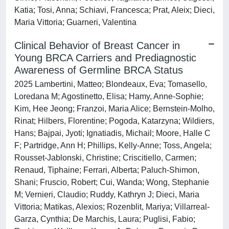
Katia; Tosi, Anna; Schiavi, Francesca; Prat, Aleix; Dieci,
Maria Vittoria; Guarneri, Valentina
Clinical Behavior of Breast Cancer in
Young BRCA Carriers and Prediagnostic
Awareness of Germline BRCA Status
2025 Lambertini, Matteo; Blondeaux, Eva; Tomasello,
Loredana M; Agostinetto, Elisa; Hamy, Anne-Sophie;
Kim, Hee Jeong; Franzoi, Maria Alice; Bernstein-Molho,
Rinat; Hilbers, Florentine; Pogoda, Katarzyna; Wildiers,
Hans; Bajpai, Jyoti; Ignatiadis, Michail; Moore, Halle C
F; Partridge, Ann H; Phillips, Kelly-Anne; Toss, Angela;
Rousset-Jablonski, Christine; Criscitiello, Carmen;
Renaud, Tiphaine; Ferrari, Alberta; Paluch-Shimon,
Shani; Fruscio, Robert; Cui, Wanda; Wong, Stephanie
M; Vernieri, Claudio; Ruddy, Kathryn J; Dieci, Maria
Vittoria; Matikas, Alexios; Rozenblit, Mariya; Villarreal-
Garza, Cynthia; De Marchis, Laura; Puglisi, Fabio;