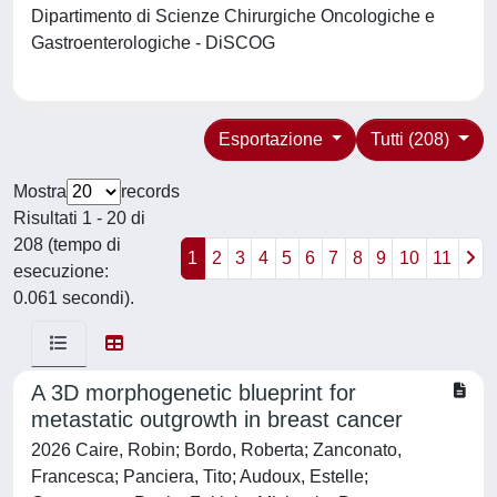
Dipartimento di Scienze Chirurgiche Oncologiche e
Gastroenterologiche - DiSCOG
Esportazione
Tutti (208)
Mostra
records
Risultati 1 - 20 di
208 (tempo di
1
2
3
4
5
6
7
8
9
10
11
esecuzione:
0.061 secondi).
A 3D morphogenetic blueprint for
metastatic outgrowth in breast cancer
2026 Caire, Robin; Bordo, Roberta; Zanconato,
Francesca; Panciera, Tito; Audoux, Estelle;