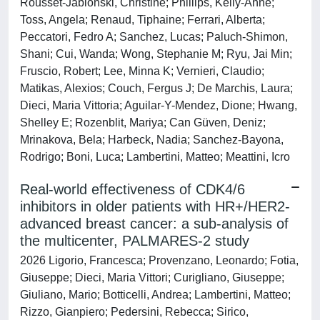
Rousset-Jablonski, Christine; Phillips, Kelly-Anne;
Toss, Angela; Renaud, Tiphaine; Ferrari, Alberta;
Peccatori, Fedro A; Sanchez, Lucas; Paluch-Shimon,
Shani; Cui, Wanda; Wong, Stephanie M; Ryu, Jai Min;
Fruscio, Robert; Lee, Minna K; Vernieri, Claudio;
Matikas, Alexios; Couch, Fergus J; De Marchis, Laura;
Dieci, Maria Vittoria; Aguilar-Y-Mendez, Dione; Hwang,
Shelley E; Rozenblit, Mariya; Can Güven, Deniz;
Mrinakova, Bela; Harbeck, Nadia; Sanchez-Bayona,
Rodrigo; Boni, Luca; Lambertini, Matteo; Meattini, Icro
Real-world effectiveness of CDK4/6
inhibitors in older patients with HR+/HER2-
advanced breast cancer: a sub-analysis of
the multicenter, PALMARES-2 study
2026 Ligorio, Francesca; Provenzano, Leonardo; Fotia,
Giuseppe; Dieci, Maria Vittori; Curigliano, Giuseppe;
Giuliano, Mario; Botticelli, Andrea; Lambertini, Matteo;
Rizzo, Gianpiero; Pedersini, Rebecca; Sirico,