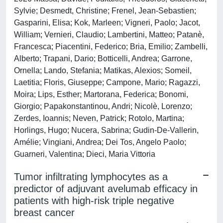
Sylvie; Desmedt, Christine; Frenel, Jean-Sebastien;
Gasparini, Elisa; Kok, Marleen; Vigneri, Paolo; Jacot,
William; Vernieri, Claudio; Lambertini, Matteo; Patanè,
Francesca; Piacentini, Federico; Bria, Emilio; Zambelli,
Alberto; Trapani, Dario; Botticelli, Andrea; Garrone,
Ornella; Lando, Stefania; Matikas, Alexios; Someil,
Laetitia; Floris, Giuseppe; Campone, Mario; Ragazzi,
Moira; Lips, Esther; Martorana, Federica; Bonomi,
Giorgio; Papakonstantinou, Andri; Nicolè, Lorenzo;
Zerdes, Ioannis; Neven, Patrick; Rotolo, Martina;
Horlings, Hugo; Nucera, Sabrina; Gudin-De-Vallerin,
Amélie; Vingiani, Andrea; Dei Tos, Angelo Paolo;
Guarneri, Valentina; Dieci, Maria Vittoria
Tumor infiltrating lymphocytes as a
predictor of adjuvant avelumab efficacy in
patients with high-risk triple negative
breast cancer