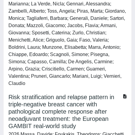
Marianna; La Verde, Nicla; Gennari, Alessandra;
Zambelli, Alberto; Toss, Angela; Piras, Marta; Giordano,
Monica; Tagliaferri, Barbara; Generali, Daniele; Sartori,
Donata; Mazzoli, Giacomo; Jacobs, Flavia; Armani,
Giovanna; Sposetti, Caterina; Zurlo, Christian;
Menichetti, Alice; Griguolo, Gaia; Faso, Valeria;
Boldrini, Laura; Munzone, Elisabetta; Marra, Antonio;
Chiappe, Edoardo; Scagnoli, Simone; Pisegna,
Simona; Capasso, Camilla; De Angelis, Carmine;
Arpino, Grazia; Criscitiello, Carmen; Guarneri,
Valentina; Pruneri, Giancarlo; Mariani, Luigi; Vernieri,
Claudio
Risk stratification and relapse pattern in
triple-negative breast cancer with
pathological complete response after
neoadjuvant treatment: the European
GAMBIT real-world study
2026 Massa, Davide; Foukakis, Theodoros; Giacchetti,