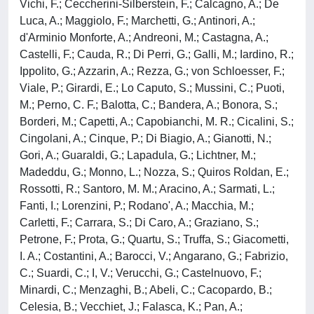
Vichi, F.; Ceccherini-Silberstein, F.; Calcagno, A.; De
Luca, A.; Maggiolo, F.; Marchetti, G.; Antinori, A.;
d'Arminio Monforte, A.; Andreoni, M.; Castagna, A.;
Castelli, F.; Cauda, R.; Di Perri, G.; Galli, M.; Iardino, R.;
Ippolito, G.; Azzarin, A.; Rezza, G.; von Schloesser, F.;
Viale, P.; Girardi, E.; Lo Caputo, S.; Mussini, C.; Puoti,
M.; Perno, C. F.; Balotta, C.; Bandera, A.; Bonora, S.;
Borderi, M.; Capetti, A.; Capobianchi, M. R.; Cicalini, S.;
Cingolani, A.; Cinque, P.; Di Biagio, A.; Gianotti, N.;
Gori, A.; Guaraldi, G.; Lapadula, G.; Lichtner, M.;
Madeddu, G.; Monno, L.; Nozza, S.; Quiros Roldan, E.;
Rossotti, R.; Santoro, M. M.; Aracino, A.; Sarmati, L.;
Fanti, I.; Lorenzini, P.; Rodano', A.; Macchia, M.;
Carletti, F.; Carrara, S.; Di Caro, A.; Graziano, S.;
Petrone, F.; Prota, G.; Quartu, S.; Truffa, S.; Giacometti,
I. A.; Costantini, A.; Barocci, V.; Angarano, G.; Fabrizio,
C.; Suardi, C.; I, V.; Verucchi, G.; Castelnuovo, F.;
Minardi, C.; Menzaghi, B.; Abeli, C.; Cacopardo, B.;
Celesia, B.; Vecchiet, J.; Falasca, K.; Pan, A.;