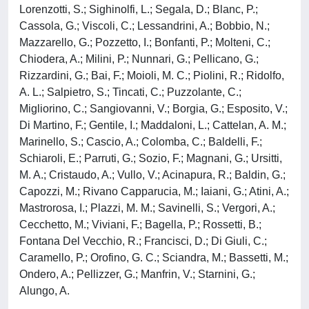
Lorenzotti, S.; Sighinolfi, L.; Segala, D.; Blanc, P.;
Cassola, G.; Viscoli, C.; Lessandrini, A.; Bobbio, N.;
Mazzarello, G.; Pozzetto, I.; Bonfanti, P.; Molteni, C.;
Chiodera, A.; Milini, P.; Nunnari, G.; Pellicano, G.;
Rizzardini, G.; Bai, F.; Moioli, M. C.; Piolini, R.; Ridolfo,
A. L.; Salpietro, S.; Tincati, C.; Puzzolante, C.;
Migliorino, C.; Sangiovanni, V.; Borgia, G.; Esposito, V.;
Di Martino, F.; Gentile, I.; Maddaloni, L.; Cattelan, A. M.;
Marinello, S.; Cascio, A.; Colomba, C.; Baldelli, F.;
Schiaroli, E.; Parruti, G.; Sozio, F.; Magnani, G.; Ursitti,
M. A.; Cristaudo, A.; Vullo, V.; Acinapura, R.; Baldin, G.;
Capozzi, M.; Rivano Capparucia, M.; Iaiani, G.; Atini, A.;
Mastrorosa, I.; Plazzi, M. M.; Savinelli, S.; Vergori, A.;
Cecchetto, M.; Viviani, F.; Bagella, P.; Rossetti, B.;
Fontana Del Vecchio, R.; Francisci, D.; Di Giuli, C.;
Caramello, P.; Orofino, G. C.; Sciandra, M.; Bassetti, M.;
Ondero, A.; Pellizzer, G.; Manfrin, V.; Starnini, G.;
Alungo, A.