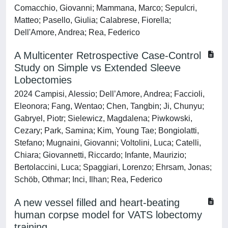
Comacchio, Giovanni; Mammana, Marco; Sepulcri,
Matteo; Pasello, Giulia; Calabrese, Fiorella;
Dell'Amore, Andrea; Rea, Federico
A Multicenter Retrospective Case-Control
Study on Simple vs Extended Sleeve
Lobectomies
2024 Campisi, Alessio; Dell’Amore, Andrea; Faccioli,
Eleonora; Fang, Wentao; Chen, Tangbin; Ji, Chunyu;
Gabryel, Piotr; Sielewicz, Magdalena; Piwkowski,
Cezary; Park, Samina; Kim, Young Tae; Bongiolatti,
Stefano; Mugnaini, Giovanni; Voltolini, Luca; Catelli,
Chiara; Giovannetti, Riccardo; Infante, Maurizio;
Bertolaccini, Luca; Spaggiari, Lorenzo; Ehrsam, Jonas;
Schöb, Othmar; Inci, Ilhan; Rea, Federico
A new vessel filled and heart-beating
human corpse model for VATS lobectomy
training