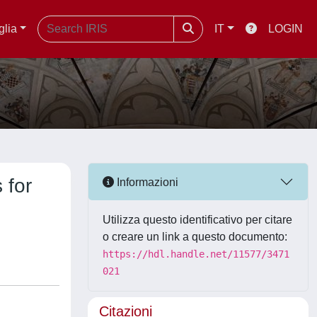
glia
IT
LOGIN
 for
Informazioni
Utilizza questo identificativo per citare
o creare un link a questo documento:
https://hdl.handle.net/11577/3471
021
Citazioni