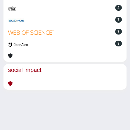
2
7
7
8
social impact