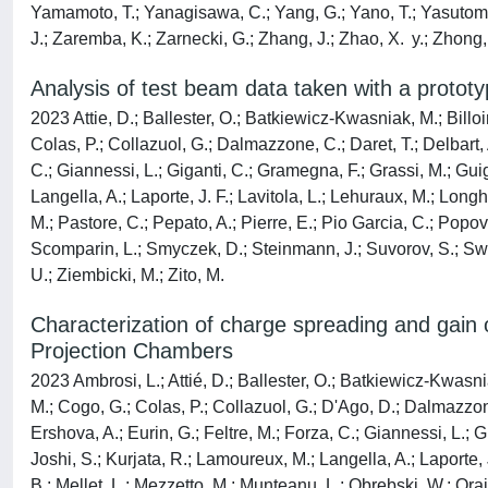
Yamamoto, T.; Yanagisawa, C.; Yang, G.; Yano, T.; Yasutome,
J.; Zaremba, K.; Zarnecki, G.; Zhang, J.; Zhao, X. y.; Zhong, 
Analysis of test beam data taken with a protot
2023 Attie, D.; Ballester, O.; Batkiewicz-Kwasniak, M.; Billoi
Colas, P.; Collazuol, G.; Dalmazzone, C.; Daret, T.; Delbart,
C.; Giannessi, L.; Giganti, C.; Gramegna, F.; Grassi, M.; Gu
Langella, A.; Laporte, J. F.; Lavitola, L.; Lehuraux, M.; Longhi
M.; Pastore, C.; Pepato, A.; Pierre, E.; Pio Garcia, C.; Popov, 
Scomparin, L.; Smyczek, D.; Steinmann, J.; Suvorov, S.; Swie
U.; Ziembicki, M.; Zito, M.
Characterization of charge spreading and gain
Projection Chambers
2023 Ambrosi, L.; Attié, D.; Ballester, O.; Batkiewicz-Kwasnia
M.; Cogo, G.; Colas, P.; Collazuol, G.; D'Ago, D.; Dalmazzon
Ershova, A.; Eurin, G.; Feltre, M.; Forza, C.; Giannessi, L.;
Joshi, S.; Kurjata, R.; Lamoureux, M.; Langella, A.; Laporte, J
B.; Mellet, L.; Mezzetto, M.; Munteanu, L.; Obrȩbski, W.; Orain