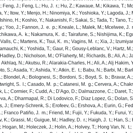
.; Feng, J.; Feng, L.; Hu, J. r.; Hu, Z.; Kawaue, M.; Kikawa, T.; 
a, Y.; Itow, Y.; Menjo, H.; Ninomiya, K.; Yoshioka, Y.; Lagoda, J.; 
shino, H.; Koshio, Y.; Nakanishi, F.; Sakai, S.; Tada, T.; Tano, T.;
. y.; Yoo, J.; Fannon, J. e. p.; Kneale, L.; Malek, M.; Mcelwee, J
Ichikawa, A. k.; Nakamura, K. d.; Tairafune, S.; Nishijima, K.; Egu
alls, C.; Martens, K.; Tsui, K. m.; Vagins, M. r.; Xia, J.; Izumiy
Yamauchi, K.; Yoshida, T.; Gaur, R.; Gousy-Leblanc, V.; Hartz, M.;
dley, D.; Nicholson, M.; O'Flaherty, M.; Richards, B.; Ali, A.; J
khlaq, N.; Akutsu, R.; Alarakia-Charles, H.; Ali, A.; Alj Hakim, 
oto, S.; Asada, Y.; Ashida, Y.; Atkin, E. t.; Babu, N.; Barbi, M.; Bar
.; Blondel, A.; Bolognesi, S.; Bordoni, S.; Boyd, S. b.; Bravar, A
artwright, S. l.; Casado, M. p.; Catanesi, M. g.; Cervera, A.; Cha
k, L.; Cormier, F.; Cudd, A.; D'Ago, D.; Dalmazzone, C.; Daret, T
, A.; Dharmapal, R.; Di Lodovico, F.; Diaz Lopez, G.; Dolan, S.; 
 J.; Emery-Schrenk, S.; Erofeev, G.; Ershova, A.; Eurin, G.; Fedo
 d.; Franco Patiño, J. m.; Friend, M.; Fujii, Y.; Fukuda, Y.; Furui, 
.; Grassi, M.; Guigue, M.; Hadley, D. r.; Haigh, J. t.; Han, S.; 
; Hogan, M.; Holeczek, J.; Holin, A.; Holvey, T.; Hong Van, N. t.; 