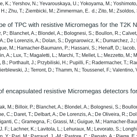
 K.; Yershov, N.; Yevarouskaya, U.; Yokoyama, M.; Yoshimoto, Y
H.; Zhu, T.; Ziembicki, M.; Zimmerman, E. d.; Zito, M.; Zsoldos, S.
ype of TPC with resistive Micromegas for the T2K 
r, P.; Blanchet, A.; Blondel, A.; Bolognesi, S.; Boullon, R.; Calve
 A.; De Lorenzis, A.; Dolan, S.; Dygnarowicz, K.; Dumarchez, J.; 
igue, M.; Hamacher-Baumann, P.; Hassani, S.; Henaff, D.; Iacob, F
n, A.; Lux, T.; Magaletti, L.; Marchi, T.; Mellet, L.; Mezzetto, M.; 
B.; Porthault, J.; Przybiliski, H.; Pupilli, F.; Radermacher, T.; Ra
rblewski, J.; Terront, D.; Thamm, N.; Toussenel, F.; Valentino, 
 of encapsulated resistive Micromegas detectors f
k, M.; Billoir, P.; Blanchet, A.; Blondel, A.; Bolognesi, S.; Boull
e, C.; Daret, T.; Delbart, A.; De Lorenzis, A.; De Oliveira, R.; 
 Giganti, C.; Gramegna, F.; Grassi, M.; Guigue, M.; Hamacher-Baum
. F.; Lachner, K.; Lavitola, L.; Lehuraux, M.; Levorato, S.; Longhin,
, Y.; Pari, M.; Parraud, J. -M.; Pastore, C.; Pepato, A.; Pierre, E.