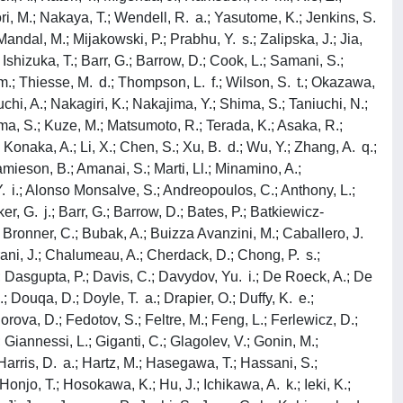
Mori, M.; Nakaya, T.; Wendell, R. a.; Yasutome, K.; Jenkins, S.
Mandal, M.; Mijakowski, P.; Prabhu, Y. s.; Zalipska, J.; Jia,
 Ishizuka, T.; Barr, G.; Barrow, D.; Cook, L.; Samani, S.;
. m.; Thiesse, M. d.; Thompson, L. f.; Wilson, S. t.; Okazawa,
chi, A.; Nakagiri, K.; Nakajima, Y.; Shima, S.; Taniuchi, N.;
ama, S.; Kuze, M.; Matsumoto, R.; Terada, K.; Asaka, R.;
 Konaka, A.; Li, X.; Chen, S.; Xu, B. d.; Wu, Y.; Zhang, A. q.;
amieson, B.; Amanai, S.; Marti, Ll.; Minamino, A.;
Y. i.; Alonso Monsalve, S.; Andreopoulos, C.; Anthony, L.;
ker, G. j.; Barr, G.; Barrow, D.; Bates, P.; Batkiewicz-
.; Bronner, C.; Bubak, A.; Buizza Avanzini, M.; Caballero, J.
krani, J.; Chalumeau, A.; Cherdack, D.; Chong, P. s.;
.; Dasgupta, P.; Davis, C.; Davydov, Yu. i.; De Roeck, A.; De
Douqa, D.; Doyle, T. a.; Drapier, O.; Duffy, K. e.;
rova, D.; Fedotov, S.; Feltre, M.; Feng, L.; Ferlewicz, D.;
Y.; Giannessi, L.; Giganti, C.; Glagolev, V.; Gonin, M.;
Harris, D. a.; Hartz, M.; Hasegawa, T.; Hassani, S.;
Honjo, T.; Hosokawa, K.; Hu, J.; Ichikawa, A. k.; Ieki, K.;