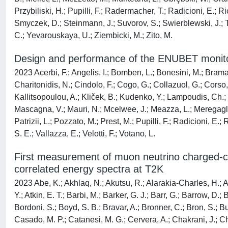
Przybiliski, H.; Pupilli, F.; Radermacher, T.; Radicioni, E.; 
Smyczek, D.; Steinmann, J.; Suvorov, S.; Swierblewski, J.; Tei
C.; Yevarouskaya, U.; Ziembicki, M.; Zito, M.
Design and performance of the ENUBET monit
2023 Acerbi, F.; Angelis, I.; Bomben, L.; Bonesini, M.; Bramati
Charitonidis, N.; Cindolo, F.; Cogo, G.; Collazuol, G.; Corso, 
Kallitsopoulou, A.; Kliček, B.; Kudenko, Y.; Lampoudis, Ch.; L
Mascagna, V.; Mauri, N.; Mcelwee, J.; Meazza, L.; Meregaglia,
Patrizii, L.; Pozzato, M.; Prest, M.; Pupilli, F.; Radicioni, E.
S. E.; Vallazza, E.; Velotti, F.; Votano, L.
First measurement of muon neutrino charged-curr
correlated energy spectra at T2K
2023 Abe, K.; Akhlaq, N.; Akutsu, R.; Alarakia-Charles, H.; Al
Y.; Atkin, E. T.; Barbi, M.; Barker, G. J.; Barr, G.; Barrow, D
Bordoni, S.; Boyd, S. B.; Bravar, A.; Bronner, C.; Bron, S.; Bu
Casado, M. P.; Catanesi, M. G.; Cervera, A.; Chakrani, J.; Ch