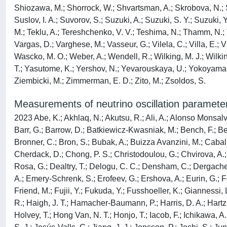
Shiozawa, M.; Shorrock, W.; Shvartsman, A.; Skrobova, N.; Sk
Suslov, I. A.; Suvorov, S.; Suzuki, A.; Suzuki, S. Y.; Suzuki, 
M.; Teklu, A.; Tereshchenko, V. V.; Teshima, N.; Thamm, N.; 
Vargas, D.; Varghese, M.; Vasseur, G.; Vilela, C.; Villa, E.; 
Wascko, M. O.; Weber, A.; Wendell, R.; Wilking, M. J.; Wilki
T.; Yasutome, K.; Yershov, N.; Yevarouskaya, U.; Yokoyama, M
Ziembicki, M.; Zimmerman, E. D.; Zito, M.; Zsoldos, S.
Measurements of neutrino oscillation paramete
2023 Abe, K.; Akhlaq, N.; Akutsu, R.; Ali, A.; Alonso Monsalve,
Barr, G.; Barrow, D.; Batkiewicz-Kwasniak, M.; Bench, F.; Bera
Bronner, C.; Bron, S.; Bubak, A.; Buizza Avanzini, M.; Caballer
Cherdack, D.; Chong, P. S.; Christodoulou, G.; Chvirova, A.;
Rosa, G.; Dealtry, T.; Delogu, C. C.; Densham, C.; Dergachev
A.; Emery-Schrenk, S.; Erofeev, G.; Ershova, A.; Eurin, G.; Fed
Friend, M.; Fujii, Y.; Fukuda, Y.; Fusshoeller, K.; Giannessi,
R.; Haigh, J. T.; Hamacher-Baumann, P.; Harris, D. A.; Hartz,
Holvey, T.; Hong Van, N. T.; Honjo, T.; Iacob, F.; Ichikawa, A.