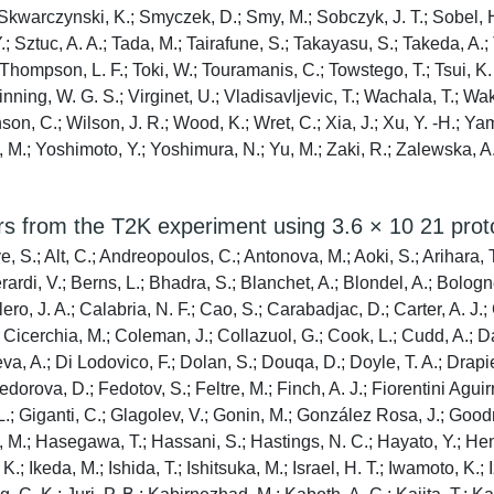
warczynski, K.; Smyczek, D.; Smy, M.; Sobczyk, J. T.; Sobel, H.; 
Y.; Sztuc, A. A.; Tada, M.; Tairafune, S.; Takayasu, S.; Takeda, A.;
Thompson, L. F.; Toki, W.; Touramanis, C.; Towstego, T.; Tsui, K.
Vinning, W. G. S.; Virginet, U.; Vladisavljevic, T.; Wachala, T.; W
nson, C.; Wilson, J. R.; Wood, K.; Wret, C.; Xia, J.; Xu, Y. -H.;
.; Yoshimoto, Y.; Yoshimura, N.; Yu, M.; Zaki, R.; Zalewska, A.; 
rs from the T2K experiment using 3.6 × 10 21 prot
 S.; Alt, C.; Andreopoulos, C.; Antonova, M.; Aoki, S.; Arihara, T.;
rdi, V.; Berns, L.; Bhadra, S.; Blanchet, A.; Blondel, A.; Bologne
o, J. A.; Calabria, N. F.; Cao, S.; Carabadjac, D.; Carter, A. J.; 
 Cicerchia, M.; Coleman, J.; Collazuol, G.; Cook, L.; Cudd, A.; D
a, A.; Di Lodovico, F.; Dolan, S.; Douqa, D.; Doyle, T. A.; Drap
orova, D.; Fedotov, S.; Feltre, M.; Finch, A. J.; Fiorentini Aguirre,
 L.; Giganti, C.; Glagolev, V.; Gonin, M.; González Rosa, J.; Good
 M.; Hasegawa, T.; Hassani, S.; Hastings, N. C.; Hayato, Y.; Hena
 K.; Ikeda, M.; Ishida, T.; Ishitsuka, M.; Israel, H. T.; Iwamoto, K