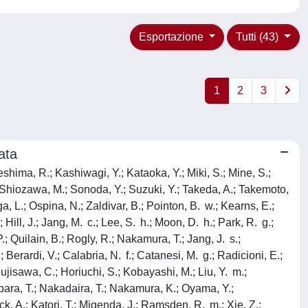
Esportazione
Tutti (43)
1
2
3
ata
shima, R.; Kashiwagi, Y.; Kataoka, Y.; Miki, S.; Mine, S.;
 Shiozawa, M.; Sonoda, Y.; Suzuki, Y.; Takeda, A.; Takemoto,
a, L.; Ospina, N.; Zaldivar, B.; Pointon, B. w.; Kearns, E.;
; Hill, J.; Jang, M. c.; Lee, S. h.; Moon, D. h.; Park, R. g.;
; Quilain, B.; Rogly, R.; Nakamura, T.; Jang, J. s.;
; Berardi, V.; Calabria, N. f.; Catanesi, M. g.; Radicioni, E.;
 Fujisawa, C.; Horiuchi, S.; Kobayashi, M.; Liu, Y. m.;
bara, T.; Nakadaira, T.; Nakamura, K.; Oyama, Y.;
ck, A.; Katori, T.; Migenda, J.; Ramsden, R. m.; Xie, Z.;