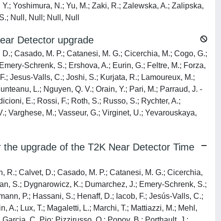
.; Yoshimura, N.; Yu, M.; Zaki, R.; Zalewska, A.; Zalipska,
; Null, Null; Null, Null
Near Detector upgrade
t, D.; Casado, M. P.; Catanesi, M. G.; Cicerchia, M.; Cogo, G.;
Emery-Schrenk, S.; Ershova, A.; Eurin, G.; Feltre, M.; Forza,
.; Jesus-Valls, C.; Joshi, S.; Kurjata, R.; Lamoureux, M.;
Munteanu, L.; Nguyen, Q. V.; Orain, Y.; Pari, M.; Parraud, J. -
dicioni, E.; Rossi, F.; Roth, S.; Russo, S.; Rychter, A.;
V.; Varghese, M.; Vasseur, G.; Virginet, U.; Yevarouskaya,
or the upgrade of the T2K Near Detector Time
on, R.; Calvet, D.; Casado, M. P.; Catanesi, M. G.; Cicerchia,
Dolan, S.; Dygnarowicz, K.; Dumarchez, J.; Emery-Schrenk, S.;
ann, P.; Hassani, S.; Henaff, D.; Iacob, F.; Jesús-Valls, C.;
 A.; Lux, T.; Magaletti, L.; Marchi, T.; Mattiazzi, M.; Mehl,
; Garcia, C. Pio; Pizzirusso, O.; Popov, B.; Porthault, J.;