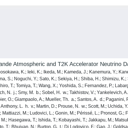
okande Atmospheric and T2K Accelerator Neutrino D
Hosokawa, K.; Ieki, K.; Ikeda, M.; Kameda, J.; Kanemura, Y.; Kane
, S.; Noguchi, Y.; Sato, K.; Sekiya, H.; Shiba, H.; Shimizu, K.;
shiro, T.; Tomiya, T.; Wang, X.; Yoshida, S.; Fernandez, P.; Labarg
vich, N. j.; Smy, M. b.; Sobel, H. w.; Takhistov, V.; Yankelevich, A.
r, O.; Giampaolo, A.; Mueller, Th. a.; Santos, A. d.; Paganini, P.
Anthony, L. h. v.; Martin, D.; Prouse, N. w.; Scott, M.; Uchida, Y.
; Mattiazzi, M.; Ludovici, L.; Gonin, M.; Périssé, L.; Pronost, G.;
 M.; Hasegawa, T.; Ishida, T.; Kobayashi, T.; Jakkapu, M.; Matsu
, T.; Bhuiyan, N.; Burton, G. t.; Di Lodovico, F.; Gao, J.; Goldsa