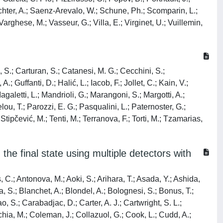
 Rychter, A.; Saenz-Arevalo, W.; Schune, Ph.; Scomparin, L.;
arghese, M.; Vasseur, G.; Villa, E.; Virginet, U.; Vuillemin,
i, S.; Carturan, S.; Catanesi, M. G.; Cecchini, S.;
 Guffanti, D.; Halić, L.; Iacob, F.; Jollet, C.; Kain, V.;
galetti, L.; Mandrioli, G.; Marangoni, S.; Margotti, A.;
u, T.; Parozzi, E. G.; Pasqualini, L.; Paternoster, G.;
 Stipčević, M.; Tenti, M.; Terranova, F.; Torti, M.; Tzamarias,
he final state using multiple detectors with
, C.; Antonova, M.; Aoki, S.; Arihara, T.; Asada, Y.; Ashida,
a, S.; Blanchet, A.; Blondel, A.; Bolognesi, S.; Bonus, T.;
o, S.; Carabadjac, D.; Carter, A. J.; Cartwright, S. L.;
hia, M.; Coleman, J.; Collazuol, G.; Cook, L.; Cudd, A.;