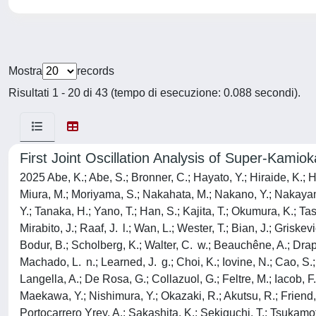
Mostra
records
Risultati 1 - 20 di 43 (tempo di esecuzione: 0.088 secondi).
First Joint Oscillation Analysis of Super-Kami
2025 Abe, K.; Abe, S.; Bronner, C.; Hayato, Y.; Hiraide, K.; 
Miura, M.; Moriyama, S.; Nakahata, M.; Nakano, Y.; Nakayama
Y.; Tanaka, H.; Yano, T.; Han, S.; Kajita, T.; Okumura, K.; Ta
Mirabito, J.; Raaf, J. l.; Wan, L.; Wester, T.; Bian, J.; Griske
Bodur, B.; Scholberg, K.; Walter, C. w.; Beauchêne, A.; Drapie
Machado, L. n.; Learned, J. g.; Choi, K.; Iovine, N.; Cao, S.; 
Langella, A.; De Rosa, G.; Collazuol, G.; Feltre, M.; Iacob, F.
Maekawa, Y.; Nishimura, Y.; Okazaki, R.; Akutsu, R.; Friend,
Portocarrero Yrey, A.; Sakashita, K.; Sekiguchi, T.; Tsukamoto