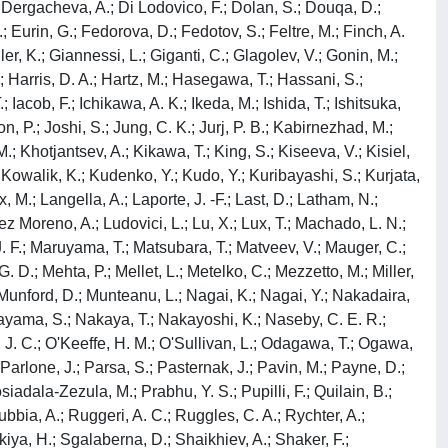
 Dergacheva, A.; Di Lodovico, F.; Dolan, S.; Douqa, D.;
 Eurin, G.; Fedorova, D.; Fedotov, S.; Feltre, M.; Finch, A.
ller, K.; Giannessi, L.; Giganti, C.; Glagolev, V.; Gonin, M.;
Harris, D. A.; Hartz, M.; Hasegawa, T.; Hassani, S.;
Iacob, F.; Ichikawa, A. K.; Ikeda, M.; Ishida, T.; Ishitsuka,
on, P.; Joshi, S.; Jung, C. K.; Jurj, P. B.; Kabirnezhad, M.;
.; Khotjantsev, A.; Kikawa, T.; King, S.; Kiseeva, V.; Kisiel,
 Kowalik, K.; Kudenko, Y.; Kudo, Y.; Kuribayashi, S.; Kurjata,
.; Langella, A.; Laporte, J. -F.; Last, D.; Latham, N.;
opez Moreno, A.; Ludovici, L.; Lu, X.; Lux, T.; Machado, L. N.;
 J. F.; Maruyama, T.; Matsubara, T.; Matveev, V.; Mauger, C.;
D.; Mehta, P.; Mellet, L.; Metelko, C.; Mezzetto, M.; Miller,
 Munford, D.; Munteanu, L.; Nagai, K.; Nagai, Y.; Nakadaira,
yama, S.; Nakaya, T.; Nakayoshi, K.; Naseby, C. E. R.;
, J. C.; O'Keeffe, H. M.; O'Sullivan, L.; Odagawa, T.; Ogawa,
Parlone, J.; Parsa, S.; Pasternak, J.; Pavin, M.; Payne, D.;
osiadala-Zezula, M.; Prabhu, Y. S.; Pupilli, F.; Quilain, B.;
ubbia, A.; Ruggeri, A. C.; Ruggles, C. A.; Rychter, A.;
kiya, H.; Sgalaberna, D.; Shaikhiev, A.; Shaker, F.;