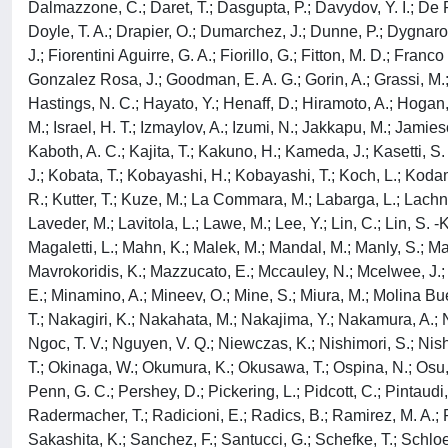
Dalmazzone, C.; Daret, T.; Dasgupta, P.; Davydov, Y. I.; De 
Doyle, T. A.; Drapier, O.; Dumarchez, J.; Dunne, P.; Dygnarow
J.; Fiorentini Aguirre, G. A.; Fiorillo, G.; Fitton, M. D.; Franc
Gonzalez Rosa, J.; Goodman, E. A. G.; Gorin, A.; Grassi, M.;
Hastings, N. C.; Hayato, Y.; Henaff, D.; Hiramoto, A.; Hogan, M
M.; Israel, H. T.; Izmaylov, A.; Izumi, N.; Jakkapu, M.; Jamieso
Kaboth, A. C.; Kajita, T.; Kakuno, H.; Kameda, J.; Kasetti, S. 
J.; Kobata, T.; Kobayashi, H.; Kobayashi, T.; Koch, L.; Kodam
R.; Kutter, T.; Kuze, M.; La Commara, M.; Labarga, L.; Lachne
Laveder, M.; Lavitola, L.; Lawe, M.; Lee, Y.; Lin, C.; Lin, S. -
Magaletti, L.; Mahn, K.; Malek, M.; Mandal, M.; Manly, S.; Mar
Mavrokoridis, K.; Mazzucato, E.; Mccauley, N.; Mcelwee, J.; M
E.; Minamino, A.; Mineev, O.; Mine, S.; Miura, M.; Molina Bue
T.; Nakagiri, K.; Nakahata, M.; Nakajima, Y.; Nakamura, A.
Ngoc, T. V.; Nguyen, V. Q.; Niewczas, K.; Nishimori, S.; Nish
T.; Okinaga, W.; Okumura, K.; Okusawa, T.; Ospina, N.; Osu, L
Penn, G. C.; Pershey, D.; Pickering, L.; Pidcott, C.; Pintaudi, 
Radermacher, T.; Radicioni, E.; Radics, B.; Ramirez, M. A.; Ra
Sakashita, K.; Sanchez, F.; Santucci, G.; Schefke, T.; Schloes