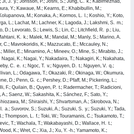
; Ji, J. y.; Jonsson, P.; Joshi, S.; Jung, C. k.; Kabirnezhad,
amura, Y.; Kawaue, M.; Kearns, E.; Khabibullin, M.;
 Kolupanova, M.; Konaka, A.; Kormos, L. l.; Koshio, Y.; Koto,
rga, L.; Lachat, M.; Lachner, K.; Lagoda, J.; Lakshmi, S. m.;
 D.; Levorato, S.; Lewis, S.; Lin, C.; Litchfield, R. p.; Liu,
; Mahtani, K. k.; Malek, M.; Mandal, M.; Manly, S.; Marino, A.
er, C.; Mavrokoridis, K.; Mazzucato, E.; Mccauley, N.;
 Miller, E.; Minamino, A.; Mineev, O.; Mine, S.; Mirabito, J.;
 Nagai, K.; Nagai, Y.; Nakadaira, T.; Nakagiri, K.; Nakahata,
, C. e. r.; Ngoc, T. v.; Nguyen, D. t.; Nguyen, V. q.;
Sullivan, L.; Odagawa, T.; Okazaki, R.; Okinaga, W.; Okumura,
e, D.; Penn, G. c.; Pershey, D.; Pfaff, M.; Pickering, L.;
li, F.; Quilain, B.; Quyen, P. t.; Radermacher, T.; Radicioni,
, A.; Saenz, W.; Sakashita, K.; Sánchez, F.; Sato, Y.;
 Shiozawa, M.; Shiraishi, Y.; Shvartsman, A.; Skrobova, N.;
I. a.; Suvorov, S.; Suzuki, A.; Suzuki, S. y.; Suzuki, Y.; Tada,
N.; Thompson, L. f.; Toki, W.; Touramanis, C.; Tsukamoto, T.;
jevic, T.; Wachala, T.; Wakabayashi, D.; Wallace, H. t.;
Wood, K.; Wret, C.; Xia, J.; Xu, Y. -h.; Yamamoto, K.;