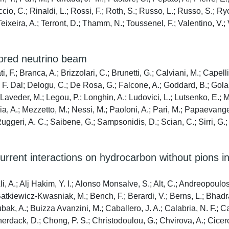
Riccio, C.; Rinaldi, L.; Rossi, F.; Roth, S.; Russo, L.; Russo, S.;
xeira, A.; Terront, D.; Thamm, N.; Toussenel, F.; Valentino, V.; V
ored neutrino beam
, F.; Branca, A.; Brizzolari, C.; Brunetti, G.; Calviani, M.; Capell
F. Dal; Delogu, C.; De Rosa, G.; Falcone, A.; Goddard, B.; Gola, A.;
aveder, M.; Legou, P.; Longhin, A.; Ludovici, L.; Lutsenko, E.; Ma
 A.; Mezzetto, M.; Nessi, M.; Paoloni, A.; Pari, M.; Papaevangelo
; Ruggeri, A. C.; Saibene, G.; Sampsonidis, D.; Scian, C.; Sirri, G.;
ent interactions on hydrocarbon without pions in t
i, A.; Alj Hakim, Y. I.; Alonso Monsalve, S.; Alt, C.; Andreopoulos
.; Batkiewicz-Kwasniak, M.; Bench, F.; Berardi, V.; Berns, L.; Bhadr
bak, A.; Buizza Avanzini, M.; Caballero, J. A.; Calabria, N. F.; Ca
erdack, D.; Chong, P. S.; Christodoulou, G.; Chvirova, A.; Cicerc