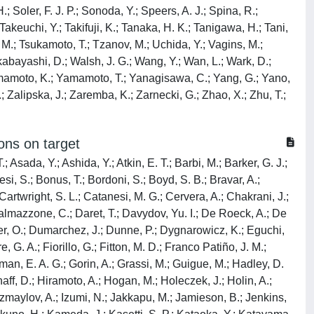
Soler, F. J. P.; Sonoda, Y.; Speers, A. J.; Spina, R.;
 Takeuchi, Y.; Takifuji, K.; Tanaka, H. K.; Tanigawa, H.; Tani,
 M.; Tsukamoto, T.; Tzanov, M.; Uchida, Y.; Vagins, M.;
akabayashi, D.; Walsh, J. G.; Wang, Y.; Wan, L.; Wark, D.;
 Yamamoto, K.; Yamamoto, T.; Yanagisawa, C.; Yang, G.; Yano,
Zalipska, J.; Zaremba, K.; Zarnecki, G.; Zhao, X.; Zhu, T.;
ons on target
 Asada, Y.; Ashida, Y.; Atkin, E. T.; Barbi, M.; Barker, G. J.;
si, S.; Bonus, T.; Bordoni, S.; Boyd, S. B.; Bravar, A.;
Cartwright, S. L.; Catanesi, M. G.; Cervera, A.; Chakrani, J.;
almazzone, C.; Daret, T.; Davydov, Yu. I.; De Roeck, A.; De
ier, O.; Dumarchez, J.; Dunne, P.; Dygnarowicz, K.; Eguchi,
 G. A.; Fiorillo, G.; Fitton, M. D.; Franco Patiño, J. M.;
man, E. A. G.; Gorin, A.; Grassi, M.; Guigue, M.; Hadley, D.
ff, D.; Hiramoto, A.; Hogan, M.; Holeczek, J.; Holin, A.;
.; Izmaylov, A.; Izumi, N.; Jakkapu, M.; Jamieson, B.; Jenkins,