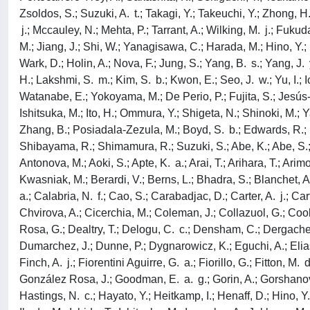
Zsoldos, S.; Suzuki, A. t.; Takagi, Y.; Takeuchi, Y.; Zhong, H
j.; Mccauley, N.; Mehta, P.; Tarrant, A.; Wilking, M. j.; Fukud
M.; Jiang, J.; Shi, W.; Yanagisawa, C.; Harada, M.; Hino, Y.; I
Wark, D.; Holin, A.; Nova, F.; Jung, S.; Yang, B. s.; Yang, J
H.; Lakshmi, S. m.; Kim, S. b.; Kwon, E.; Seo, J. w.; Yu, I.; 
Watanabe, E.; Yokoyama, M.; De Perio, P.; Fujita, S.; Jesús-V
Ishitsuka, M.; Ito, H.; Ommura, Y.; Shigeta, N.; Shinoki, M.; 
Zhang, B.; Posiadala-Zezula, M.; Boyd, S. b.; Edwards, R.; Ha
Shibayama, R.; Shimamura, R.; Suzuki, S.; Abe, K.; Abe, S.; A
Antonova, M.; Aoki, S.; Apte, K. a.; Arai, T.; Arihara, T.; Arim
Kwasniak, M.; Berardi, V.; Berns, L.; Bhadra, S.; Blanchet, A
a.; Calabria, N. f.; Cao, S.; Carabadjac, D.; Carter, A. j.; C
Chvirova, A.; Cicerchia, M.; Coleman, J.; Collazuol, G.; Coo
Rosa, G.; Dealtry, T.; Delogu, C. c.; Densham, C.; Dergacheva
Dumarchez, J.; Dunne, P.; Dygnarowicz, K.; Eguchi, A.; Elias,
Finch, A. j.; Fiorentini Aguirre, G. a.; Fiorillo, G.; Fitton, M.
González Rosa, J.; Goodman, E. a. g.; Gorin, A.; Gorshanov, K
Hastings, N. c.; Hayato, Y.; Heitkamp, I.; Henaff, D.; Hino, Y.