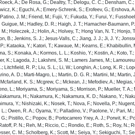
Roeck, A.; De Rosa, G.; Dealtry, T.; Delogu, C. C.; Densham, C.;
icz, K.; Eguchi, A.; Emery-Schrenk, S.; Erofeev, G.; Ershova, A.;
o Patino, J. M.; Friend, M.; Fujii, Y.; Fukuda, Y.; Furui, Y.; Fusshoe
 Guigue, M.; Hadley, D. R.; Haigh, J. T.; Hamacher-Baumann, P.; 
.; Holeczek, J.; Holin, A.; Holvey, T.; Hong Van, N. T.; Honjo, T.; 
n, B.; Jenkins, S. J.; Jesus-Valls, C.; Jiang, J. J.; Ji, J. Y.; Jonss
P.; Kataoka, Y.; Katori, T.; Kawaue, M.; Kearns, E.; Khabibullin, M
a, S.; Konaka, A.; Kormos, L. L.; Koshio, Y.; Kostin, A.; Koto, T.;
r, K.; Lagoda, J.; Lakshmi, S. M.; Lamers James, M.; Lamoureux, M
K.; Litchfield, R. P.; Liu, S. L.; Li, W.; Longhin, A.; Long, K. R.; L
ino, A. D.; Marti-Magro, L.; Martin, D. G. R.; Martini, M.; Martin,
cfarland, K. S.; Mcgrew, C.; Mckean, J.; Mefodiev, A.; Megias, G. 
no, L.; Moriyama, S.; Moriyama, S.; Morrison, P.; Mueller, T. A.;
; Nakamura, H.; Nakamura, K.; Nakamura, K. D.; Nakano, Y.; Naka
imura, Y.; Nishizaki, K.; Nosek, T.; Nova, F.; Novella, P.; Nugent
.; Owen, R. A.; Oyama, Y.; Palladino, V.; Paolone, V.; Pari, M.; 
G.; Pistillo, C.; Popov, B.; Portocarrero Yrey, A. J.; Porwit, K.; P
toff, P. N.; Reh, M.; Riccio, C.; Rondio, E.; Roth, S.; Roy, N.; R
ser, C. M.; Scholberg, K.; Scott, M.; Seiya, Y.; Sekiguchi, T.; Se