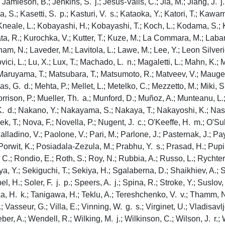
 Jamieson, B.; Jenkins, S. j.; Jesús-Valls, C.; Jia, M.; Jiang, J. j.
, S.; Kasetti, S. p.; Kasturi, V. s.; Kataoka, Y.; Katori, T.; Kaw
.; Kneale, L.; Kobayashi, H.; Kobayashi, T.; Koch, L.; Kodama, S.;
ata, R.; Kurochka, V.; Kutter, T.; Kuze, M.; La Commara, M.; Laba
am, N.; Laveder, M.; Lavitola, L.; Lawe, M.; Lee, Y.; Leon Silverio,
ovici, L.; Lu, X.; Lux, T.; Machado, L. n.; Magaletti, L.; Mahn, K.
 f.; Maruyama, T.; Matsubara, T.; Matsumoto, R.; Matveev, V.; Maug
 G. d.; Mehta, P.; Mellet, L.; Metelko, C.; Mezzetto, M.; Miki, S.;
rison, P.; Mueller, Th. a.; Munford, D.; Muñoz, A.; Munteanu, L.;
d.; Nakano, Y.; Nakayama, S.; Nakaya, T.; Nakayoshi, K.; Naseby
ek, T.; Nova, F.; Novella, P.; Nugent, J. c.; O'Keeffe, H. m.; O'
ladino, V.; Paolone, V.; Pari, M.; Parlone, J.; Pasternak, J.; Payn
; Porwit, K.; Posiadala-Zezula, M.; Prabhu, Y. s.; Prasad, H.; Pupil
, C.; Rondio, E.; Roth, S.; Roy, N.; Rubbia, A.; Russo, L.; Rychter
ya, Y.; Sekiguchi, T.; Sekiya, H.; Sgalaberna, D.; Shaikhiev, A.;
H.; Soler, F. j. p.; Speers, A. j.; Spina, R.; Stroke, Y.; Suslov, 
naka, H. k.; Tanigawa, H.; Teklu, A.; Tereshchenko, V. v.; Thamm, 
Vasseur, G.; Villa, E.; Vinning, W. g. s.; Virginet, U.; Vladisavl
r, A.; Wendell, R.; Wilking, M. j.; Wilkinson, C.; Wilson, J. r.; 