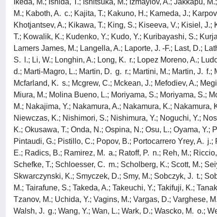
Ikeda, M.; Ishida, T.; Ishitsuka, M.; Izmaylov, A.; Jakkapu, M.;
M.; Kaboth, A. c.; Kajita, T.; Kakuno, H.; Kameda, J.; Karpova
Khotjantsev, A.; Kikawa, T.; King, S.; Kiseeva, V.; Kisiel, J
T.; Kowalik, K.; Kudenko, Y.; Kudo, Y.; Kuribayashi, S.; Kurj
Lamers James, M.; Langella, A.; Laporte, J. -F.; Last, D.; Lath
S. l.; Li, W.; Longhin, A.; Long, K. r.; Lopez Moreno, A.; Lud
d.; Marti-Magro, L.; Martin, D. g. r.; Martini, M.; Martin, J.
Mcfarland, K. s.; Mcgrew, C.; Mckean, J.; Mefodiev, A.; Megias,
Miura, M.; Molina Bueno, L.; Moriyama, S.; Moriyama, S.; Mor
M.; Nakajima, Y.; Nakamura, A.; Nakamura, K.; Nakamura, K. 
Niewczas, K.; Nishimori, S.; Nishimura, Y.; Noguchi, Y.; Nos
K.; Okusawa, T.; Onda, N.; Ospina, N.; Osu, L.; Oyama, Y.; Pal
Pintaudi, G.; Pistillo, C.; Popov, B.; Portocarrero Yrey, A. j.
E.; Radics, B.; Ramirez, M. a.; Ratoff, P. n.; Reh, M.; Riccio
Schefke, T.; Schloesser, C. m.; Scholberg, K.; Scott, M.; Sei
Skwarczynski, K.; Smyczek, D.; Smy, M.; Sobczyk, J. t.; Sobel, 
M.; Tairafune, S.; Takeda, A.; Takeuchi, Y.; Takifuji, K.; Ta
Tzanov, M.; Uchida, Y.; Vagins, M.; Vargas, D.; Varghese, M.; 
Walsh, J. g.; Wang, Y.; Wan, L.; Wark, D.; Wascko, M. o.; Webe