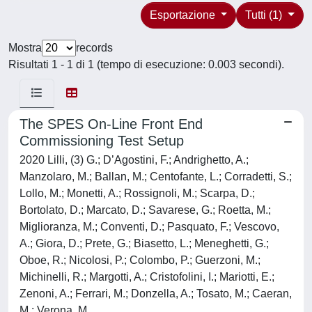
Esportazione
Tutti (1)
Mostra
records
Risultati 1 - 1 di 1 (tempo di esecuzione: 0.003 secondi).
The SPES On-Line Front End
Commissioning Test Setup
2020 Lilli, (3) G.; D’Agostini, F.; Andrighetto, A.;
Manzolaro, M.; Ballan, M.; Centofante, L.; Corradetti, S.;
Lollo, M.; Monetti, A.; Rossignoli, M.; Scarpa, D.;
Bortolato, D.; Marcato, D.; Savarese, G.; Roetta, M.;
Miglioranza, M.; Conventi, D.; Pasquato, F.; Vescovo,
A.; Giora, D.; Prete, G.; Biasetto, L.; Meneghetti, G.;
Oboe, R.; Nicolosi, P.; Colombo, P.; Guerzoni, M.;
Michinelli, R.; Margotti, A.; Cristofolini, I.; Mariotti, E.;
Zenoni, A.; Ferrari, M.; Donzella, A.; Tosato, M.; Caeran,
M.; Verona, M.