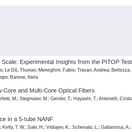
g Scale: Experimental Insights from the PITOP Test
s; Le Dû, Thurian; Meneghini, Fabio; Travan, Andrea; Bellezza,
opo; Barone, Ilaria
w-Core and Multi-Core Optical Fibers
i, M.; Stegmaier, M.; Geisler, T.; Hayashi, T.; Antonelli, Cristian
ence in a 5-tube NANF
elly, T. W.; Sakr, H.; Vidiajev, K.; Schenato, L.; Galtarossa, A.; 