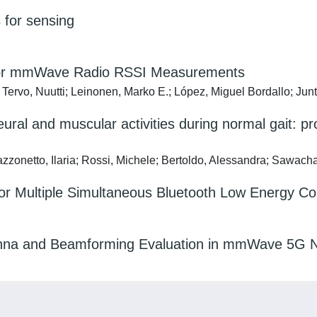
 for sensing
ndoor mmWave Radio RSSI Measurements
ervo, Nuutti; Leinonen, Marko E.; López, Miguel Bordallo; Juntti
eural and muscular activities during normal gait:
zonetto, Ilaria; Rossi, Michele; Bertoldo, Alessandra; Sawacha
r Multiple Simultaneous Bluetooth Low Energy Co
.
enna and Beamforming Evaluation in mmWave 5G 