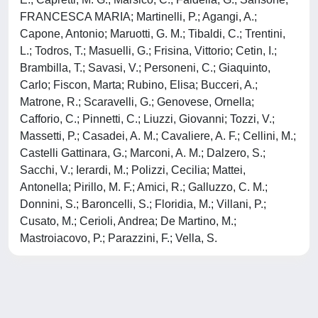
FRANCESCA MARIA; Martinelli, P.; Agangi, A.;
Capone, Antonio; Maruotti, G. M.; Tibaldi, C.; Trentini,
L.; Todros, T.; Masuelli, G.; Frisina, Vittorio; Cetin, I.;
Brambilla, T.; Savasi, V.; Personeni, C.; Giaquinto,
Carlo; Fiscon, Marta; Rubino, Elisa; Bucceri, A.;
Matrone, R.; Scaravelli, G.; Genovese, Ornella;
Cafforio, C.; Pinnetti, C.; Liuzzi, Giovanni; Tozzi, V.;
Massetti, P.; Casadei, A. M.; Cavaliere, A. F.; Cellini, M.;
Castelli Gattinara, G.; Marconi, A. M.; Dalzero, S.;
Sacchi, V.; Ierardi, M.; Polizzi, Cecilia; Mattei,
Antonella; Pirillo, M. F.; Amici, R.; Galluzzo, C. M.;
Donnini, S.; Baroncelli, S.; Floridia, M.; Villani, P.;
Cusato, M.; Cerioli, Andrea; De Martino, M.;
Mastroiacovo, P.; Parazzini, F.; Vella, S.