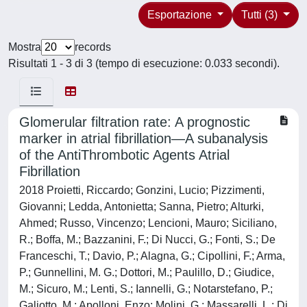
Esportazione
Tutti (3)
Mostra
records
Risultati 1 - 3 di 3 (tempo di esecuzione: 0.033 secondi).
Glomerular filtration rate: A prognostic
marker in atrial fibrillation—A subanalysis
of the AntiThrombotic Agents Atrial
Fibrillation
2018 Proietti, Riccardo; Gonzini, Lucio; Pizzimenti,
Giovanni; Ledda, Antonietta; Sanna, Pietro; Alturki,
Ahmed; Russo, Vincenzo; Lencioni, Mauro; Siciliano,
R.; Boffa, M.; Bazzanini, F.; Di Nucci, G.; Fonti, S.; De
Franceschi, T.; Davio, P.; Alagna, G.; Cipollini, F.; Arma,
P.; Gunnellini, M. G.; Dottori, M.; Paulillo, D.; Giudice,
M.; Sicuro, M.; Lenti, S.; Iannelli, G.; Notarstefano, P.;
Galiotto, M.; Apolloni, Enzo; Molini, G.; Massarelli, L.; Di