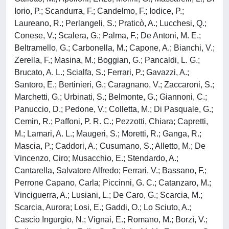
Iorio, P.; Scandurra, F.; Candelmo, F.; Iodice, P.;
Laureano, R.; Perlangeli, S.; Praticò, A.; Lucchesi, Q.;
Conese, V.; Scalera, G.; Palma, F.; De Antoni, M. E.;
Beltramello, G.; Carbonella, M.; Capone, A.; Bianchi, V.;
Zerella, F.; Masina, M.; Boggian, G.; Pancaldi, L. G.;
Brucato, A. L.; Scialfa, S.; Ferrari, P.; Gavazzi, A.;
Santoro, E.; Bertinieri, G.; Caragnano, V.; Zaccaroni, S.;
Marchetti, G.; Urbinati, S.; Belmonte, G.; Giannoni, C.;
Panuccio, D.; Pedone, V.; Colletta, M.; Di Pasquale, G.;
Cemin, R.; Paffoni, P. R. C.; Pezzotti, Chiara; Capretti,
M.; Lamari, A. L.; Maugeri, S.; Moretti, R.; Ganga, R.;
Mascia, P.; Caddori, A.; Cusumano, S.; Alletto, M.; De
Vincenzo, Ciro; Musacchio, E.; Stendardo, A.;
Cantarella, Salvatore Alfredo; Ferrari, V.; Bassano, F.;
Perrone Capano, Carla; Piccinni, G. C.; Catanzaro, M.;
Vinciguerra, A.; Lusiani, L.; De Caro, G.; Scarcia, M.;
Scarcia, Aurora; Losi, E.; Gaddi, O.; Lo Sciuto, A.;
Cascio Ingurgio, N.; Vignai, E.; Romano, M.; Borzì, V.;