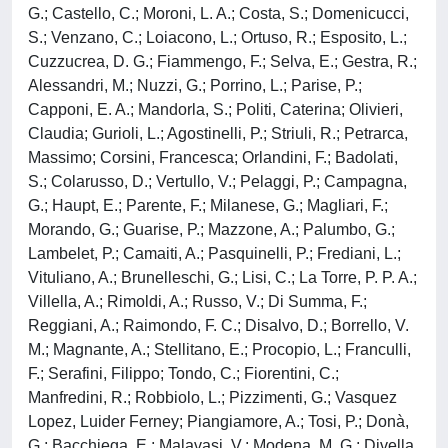
G.; Castello, C.; Moroni, L. A.; Costa, S.; Domenicucci,
S.; Venzano, C.; Loiacono, L.; Ortuso, R.; Esposito, L.;
Cuzzucrea, D. G.; Fiammengo, F.; Selva, E.; Gestra, R.;
Alessandri, M.; Nuzzi, G.; Porrino, L.; Parise, P.;
Capponi, E. A.; Mandorla, S.; Politi, Caterina; Olivieri,
Claudia; Gurioli, L.; Agostinelli, P.; Striuli, R.; Petrarca,
Massimo; Corsini, Francesca; Orlandini, F.; Badolati,
S.; Colarusso, D.; Vertullo, V.; Pelaggi, P.; Campagna,
G.; Haupt, E.; Parente, F.; Milanese, G.; Magliari, F.;
Morando, G.; Guarise, P.; Mazzone, A.; Palumbo, G.;
Lambelet, P.; Camaiti, A.; Pasquinelli, P.; Frediani, L.;
Vituliano, A.; Brunelleschi, G.; Lisi, C.; La Torre, P. P. A.;
Villella, A.; Rimoldi, A.; Russo, V.; Di Summa, F.;
Reggiani, A.; Raimondo, F. C.; Disalvo, D.; Borrello, V.
M.; Magnante, A.; Stellitano, E.; Procopio, L.; Franculli,
F.; Serafini, Filippo; Tondo, C.; Fiorentini, C.;
Manfredini, R.; Robbiolo, L.; Pizzimenti, G.; Vasquez
Lopez, Luider Ferney; Piangiamore, A.; Tosi, P.; Donà,
G.; Bacchiega, E.; Malavasi, V.; Modena, M. G.; Divella,