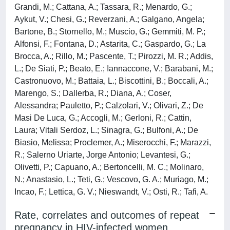
Grandi, M.; Cattana, A.; Tassara, R.; Menardo, G.;
Aykut, V.; Chesi, G.; Reverzani, A.; Galgano, Angela;
Bartone, B.; Stornello, M.; Muscio, G.; Gemmiti, M. P.;
Alfonsi, F.; Fontana, D.; Astarita, C.; Gaspardo, G.; La
Brocca, A.; Rillo, M.; Pascente, T.; Pirozzi, M. R.; Addis,
L.; De Siati, P.; Beato, E.; Iannaccone, V.; Barabani, M.;
Castronuovo, M.; Battaia, L.; Biscottini, B.; Boccali, A.;
Marengo, S.; Dallerba, R.; Diana, A.; Coser,
Alessandra; Pauletto, P.; Calzolari, V.; Olivari, Z.; De
Masi De Luca, G.; Accogli, M.; Gerloni, R.; Cattin,
Laura; Vitali Serdoz, L.; Sinagra, G.; Bulfoni, A.; De
Biasio, Melissa; Proclemer, A.; Miserocchi, F.; Marazzi,
R.; Salerno Uriarte, Jorge Antonio; Levantesi, G.;
Olivetti, P.; Capuano, A.; Bertoncelli, M. C.; Molinaro,
N.; Anastasio, L.; Teti, G.; Vescovo, G. A.; Muriago, M.;
Incao, F.; Lettica, G. V.; Nieswandt, V.; Osti, R.; Tafi, A.
Rate, correlates and outcomes of repeat
pregnancy in HIV-infected women