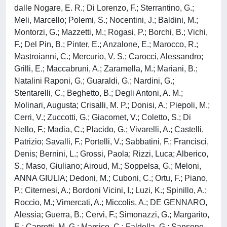
dalle Nogare, E. R.; Di Lorenzo, F.; Sterrantino, G.;
Meli, Marcello; Polemi, S.; Nocentini, J.; Baldini, M.;
Montorzi, G.; Mazzetti, M.; Rogasi, P.; Borchi, B.; Vichi,
F.; Del Pin, B.; Pinter, E.; Anzalone, E.; Marocco, R.;
Mastroianni, C.; Mercurio, V. S.; Carocci, Alessandro;
Grilli, E.; Maccabruni, A.; Zaramella, M.; Mariani, B.;
Natalini Raponi, G.; Guaraldi, G.; Nardini, G.;
Stentarelli, C.; Beghetto, B.; Degli Antoni, A. M.;
Molinari, Augusta; Crisalli, M. P.; Donisi, A.; Piepoli, M.;
Cerri, V.; Zuccotti, G.; Giacomet, V.; Coletto, S.; Di
Nello, F.; Madia, C.; Placido, G.; Vivarelli, A.; Castelli,
Patrizio; Savalli, F.; Portelli, V.; Sabbatini, F.; Francisci,
Denis; Bernini, L.; Grossi, Paola; Rizzi, Luca; Alberico,
S.; Maso, Giuliano; Airoud, M.; Soppelsa, G.; Meloni,
ANNA GIULIA; Dedoni, M.; Cuboni, C.; Ortu, F.; Piano,
P.; Citernesi, A.; Bordoni Vicini, I.; Luzi, K.; Spinillo, A.;
Roccio, M.; Vimercati, A.; Miccolis, A.; DE GENNARO,
Alessia; Guerra, B.; Cervi, F.; Simonazzi, G.; Margarito,
E.; Capretti, M. G.; Marsico, C.; Faldella, G.; Sansone,