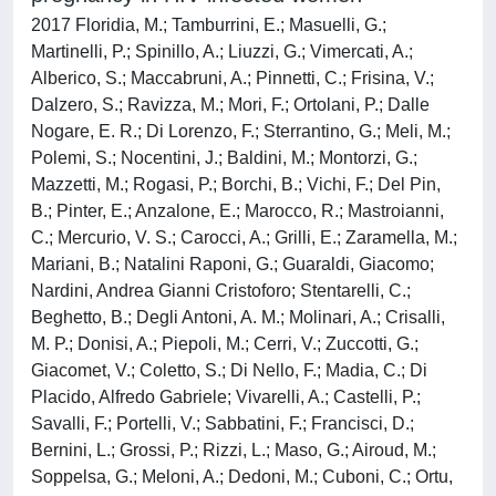
2017 Floridia, M.; Tamburrini, E.; Masuelli, G.;
Martinelli, P.; Spinillo, A.; Liuzzi, G.; Vimercati, A.;
Alberico, S.; Maccabruni, A.; Pinnetti, C.; Frisina, V.;
Dalzero, S.; Ravizza, M.; Mori, F.; Ortolani, P.; Dalle
Nogare, E. R.; Di Lorenzo, F.; Sterrantino, G.; Meli, M.;
Polemi, S.; Nocentini, J.; Baldini, M.; Montorzi, G.;
Mazzetti, M.; Rogasi, P.; Borchi, B.; Vichi, F.; Del Pin,
B.; Pinter, E.; Anzalone, E.; Marocco, R.; Mastroianni,
C.; Mercurio, V. S.; Carocci, A.; Grilli, E.; Zaramella, M.;
Mariani, B.; Natalini Raponi, G.; Guaraldi, Giacomo;
Nardini, Andrea Gianni Cristoforo; Stentarelli, C.;
Beghetto, B.; Degli Antoni, A. M.; Molinari, A.; Crisalli,
M. P.; Donisi, A.; Piepoli, M.; Cerri, V.; Zuccotti, G.;
Giacomet, V.; Coletto, S.; Di Nello, F.; Madia, C.; Di
Placido, Alfredo Gabriele; Vivarelli, A.; Castelli, P.;
Savalli, F.; Portelli, V.; Sabbatini, F.; Francisci, D.;
Bernini, L.; Grossi, P.; Rizzi, L.; Maso, G.; Airoud, M.;
Soppelsa, G.; Meloni, A.; Dedoni, M.; Cuboni, C.; Ortu,