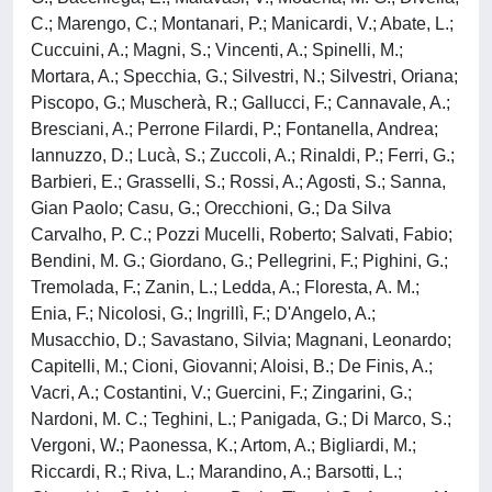
C.; Marengo, C.; Montanari, P.; Manicardi, V.; Abate, L.;
Cuccuini, A.; Magni, S.; Vincenti, A.; Spinelli, M.;
Mortara, A.; Specchia, G.; Silvestri, N.; Silvestri, Oriana;
Piscopo, G.; Muscherà, R.; Gallucci, F.; Cannavale, A.;
Bresciani, A.; Perrone Filardi, P.; Fontanella, Andrea;
Iannuzzo, D.; Lucà, S.; Zuccoli, A.; Rinaldi, P.; Ferri, G.;
Barbieri, E.; Grasselli, S.; Rossi, A.; Agosti, S.; Sanna,
Gian Paolo; Casu, G.; Orecchioni, G.; Da Silva
Carvalho, P. C.; Pozzi Mucelli, Roberto; Salvati, Fabio;
Bendini, M. G.; Giordano, G.; Pellegrini, F.; Pighini, G.;
Tremolada, F.; Zanin, L.; Ledda, A.; Floresta, A. M.;
Enia, F.; Nicolosi, G.; Ingrillì, F.; D'Angelo, A.;
Musacchio, D.; Savastano, Silvia; Magnani, Leonardo;
Capitelli, M.; Cioni, Giovanni; Aloisi, B.; De Finis, A.;
Vacri, A.; Costantini, V.; Guercini, F.; Zingarini, G.;
Nardoni, M. C.; Teghini, L.; Panigada, G.; Di Marco, S.;
Vergoni, W.; Paonessa, K.; Artom, A.; Bigliardi, M.;
Riccardi, R.; Riva, L.; Marandino, A.; Barsotti, L.;