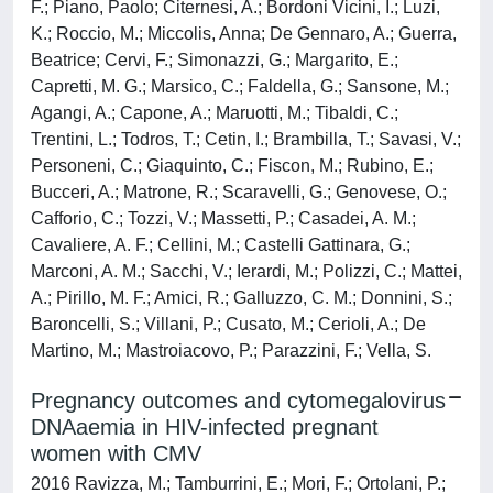
F.; Piano, Paolo; Citernesi, A.; Bordoni Vicini, I.; Luzi,
K.; Roccio, M.; Miccolis, Anna; De Gennaro, A.; Guerra,
Beatrice; Cervi, F.; Simonazzi, G.; Margarito, E.;
Capretti, M. G.; Marsico, C.; Faldella, G.; Sansone, M.;
Agangi, A.; Capone, A.; Maruotti, M.; Tibaldi, C.;
Trentini, L.; Todros, T.; Cetin, I.; Brambilla, T.; Savasi, V.;
Personeni, C.; Giaquinto, C.; Fiscon, M.; Rubino, E.;
Bucceri, A.; Matrone, R.; Scaravelli, G.; Genovese, O.;
Cafforio, C.; Tozzi, V.; Massetti, P.; Casadei, A. M.;
Cavaliere, A. F.; Cellini, M.; Castelli Gattinara, G.;
Marconi, A. M.; Sacchi, V.; Ierardi, M.; Polizzi, C.; Mattei,
A.; Pirillo, M. F.; Amici, R.; Galluzzo, C. M.; Donnini, S.;
Baroncelli, S.; Villani, P.; Cusato, M.; Cerioli, A.; De
Martino, M.; Mastroiacovo, P.; Parazzini, F.; Vella, S.
Pregnancy outcomes and cytomegalovirus
DNAaemia in HIV-infected pregnant
women with CMV
2016 Ravizza, M.; Tamburrini, E.; Mori, F.; Ortolani, P.;