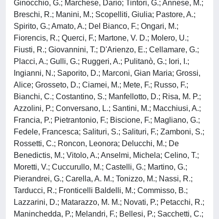
Ginocchio, G.; Marchese, Dario; Tintori, G.; Annese, M.;
Breschi, R.; Manini, M.; Scopelliti, Giulia; Pastore, A.;
Spirito, G.; Amato, A.; Del Bianco, F.; Ongari, M.;
Fiorencis, R.; Querci, F.; Martone, V. D.; Molero, U.;
Fiusti, R.; Giovannini, T.; D'Arienzo, E.; Cellamare, G.;
Placci, A.; Gulli, G.; Ruggeri, A.; Pulitanò, G.; Iori, I.;
Ingianni, N.; Saporito, D.; Marconi, Gian Maria; Grossi,
Alice; Grosseto, D.; Ciamei, M.; Mete, F.; Russo, F.;
Bianchi, C.; Costantino, S.; Manfellotto, D.; Risa, M. P.;
Azzolini, P.; Conversano, L.; Santini, M.; Macchiusi, A.;
Francia, P.; Pietrantonio, F.; Biscione, F.; Magliano, G.;
Fedele, Francesca; Salituri, S.; Salituri, F.; Zamboni, S.;
Rossetti, C.; Roncon, Leonora; Delucchi, M.; De
Benedictis, M.; Vitolo, A.; Anselmi, Michela; Celino, T.;
Moretti, V.; Cuccurullo, M.; Castelli, G.; Martino, G.;
Pierandrei, G.; Carella, A. M.; Tonizzo, M.; Nassi, R.;
Tarducci, R.; Fronticelli Baldelli, M.; Commisso, B.;
Lazzarini, D.; Matarazzo, M. M.; Novati, P.; Petacchi, R.;
Maninchedda, P.; Melandri, F.; Bellesi, P.; Sacchetti, C.;