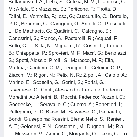
Bellanuova, I. A.; Felis, S.; Gulizia, M. M.; Francese, G.
M.; Artale, S.; Mazzuca, S.; Perticone, F.; Tirotta, D.;
Talini, E.; Ventrella, F.; Iosa, G.; Cuccurullo, O.; Bertello,
P. D.; Benemio, G.; Garognoli, O.; Arcelli, G.; Prosciutti,
L.; De Matthaeis, G.; Quattrini, C.; Calcagno, S.;
Canestrini, S.; Franco, A.; Pastorelli, R.; Acquati, F.;
Botto, G. L.; Sitta, N.; Migliacci, R.; Cosmi, F.; Tarquini,
B.; Chiappetta, P.; Sprovieri, M. F.; Macrì, G.; Bertolazzi,
S.; Spotti, Alessia; Pirelli, S.; Marasco, M. F.; Elia,
Martina; Gambino, G. M.; Fenoglio, L.; Gelmini, G. P.;
Ziacchi, V.; Rigon, N.; Petix, N. R.; Zipoli, A.; Caiolo, A.;
Marino, E.; Scattolin, G.; Gerini, S.; Parisi, G.;
Tavernese, G.; Conti, Alessandro; Ferrante, Federico;
Morettini, A.; Alterini, B.; Rocchi, Federico; Nozzoli, C.;
Goedecke, L.; Seravalle, C.; Cuomo, A.; Panettieri, I.;
Pellegrino, P.; Di Biase, M.; Savarese, G.; Patriarchi, F.;
Bondì, Giuseppina; Rossini, Elena; Nello, S.; Ranieri,
A. T.; Gelonesi, F. N.; Costantini, M.; Dugnani, M.; Ria,
L.; Mussardo, V.; Zanini, G.; Morgante, O.; Fazio, G.; Lo,