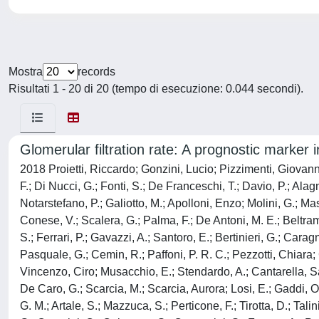
Mostra
records
Risultati 1 - 20 di 20 (tempo di esecuzione: 0.044 secondi).
Glomerular filtration rate: A prognostic marker in
2018 Proietti, Riccardo; Gonzini, Lucio; Pizzimenti, Giovann
F.; Di Nucci, G.; Fonti, S.; De Franceschi, T.; Davio, P.; Alagna
Notarstefano, P.; Galiotto, M.; Apolloni, Enzo; Molini, G.; Mas
Conese, V.; Scalera, G.; Palma, F.; De Antoni, M. E.; Beltrame
S.; Ferrari, P.; Gavazzi, A.; Santoro, E.; Bertinieri, G.; Cara
Pasquale, G.; Cemin, R.; Paffoni, P. R. C.; Pezzotti, Chiara; 
Vincenzo, Ciro; Musacchio, E.; Stendardo, A.; Cantarella, Sal
De Caro, G.; Scarcia, M.; Scarcia, Aurora; Losi, E.; Gaddi, O.
G. M.; Artale, S.; Mazzuca, S.; Perticone, F.; Tirotta, D.; Talin