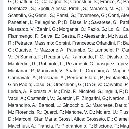
G.; Quattrini, C.; Calcagno, S.; Canestrini, S.; Franco, A.; Past
Bertolazzi, S.; Spotti, Alessia; Pirelli, S.; Marasco, M. F.; El
Scattolin, G.; Gerini, S.; Parisi, G.; Tavernese, G.; Conti, A
Panettieri, I.; Pellegrino, P.; Di Biase, M.; Savarese, G.; Pat
Mussardo, V.; Zanini, G.; Morgante, O.; Fazio, G.; Lo, G.; Ca
Fiammengo, F.; Selva, E.; Gestra, R.; Alessandri, M.; Nuzzi, G.;
R.; Petrarca, Massimo; Corsini, Francesca; Orlandini, F.; Bad
G.; Guarise, P.; Mazzone, A.; Palumbo, G.; Lambelet, P.; Camaiti
V.; Di Summa, F.; Reggiani, A.; Raimondo, F. C.; Disalvo, D.; B
Manfredini, R.; Robbiolo, L.; Pizzimenti, G.; Vasquez Lopez,
Montanari, P.; Manicardi, V.; Abate, L.; Cuccuini, A.; Magni, S
Cannavale, A.; Bresciani, A.; Perrone Filardi, P.; Fontanella, 
Gian Paolo; Casu, G.; Orecchioni, G.; Da Silva Carvalho, P. C
Ledda, A.; Floresta, A. M.; Enia, F.; Nicolosi, G.; Ingrillì, F
Vacri, A.; Costantini, V.; Guercini, F.; Zingarini, G.; Nardoni
Marandino, A.; Barsotti, L.; Ginocchio, G.; Marchese, Dario; Ti
M.; Fiorencis, R.; Querci, F.; Martone, V. D.; Molero, U.; Fiusti
D.; Marconi, Gian Maria; Grossi, Alice; Grosseto, D.; Ciamei, 
Macchiusi, A.; Francia, P.; Pietrantonio, F.; Biscione, F.; Ma