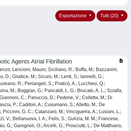
Esportazione
Tutti (20)
tic Agents Atrial Fibrillation
enzo; Lencioni, Mauro; Siciliano, R.; Boffa, M.; Bazzanini,
o, D.; Giudice, M.; Sicuro, M.; Lenti, S.; Iannelli, G.;
aureano, R.; Perlangeli, S.; Praticò, A.; Lucchesi, Q.;
ina, M.; Boggian, G.; Pancaldi, L. G.; Brucato, A. L.; Scialfa,
; Giannoni, C.; Panuccio, D.; Pedone, V.; Colletta, M.; Di
Mascia, P.; Caddori, A.; Cusumano, S.; Alletto, M.; De
Piccinni, G. C.; Catanzaro, M.; Vinciguerra, A.; Lusiani, L.;
, V.; Bellanuova, I. A.; Felis, S.; Gulizia, M. M.; Francese,
mio, G.; Garognoli, O.; Arcelli, G.; Prosciutti, L.; De Matthaeis,