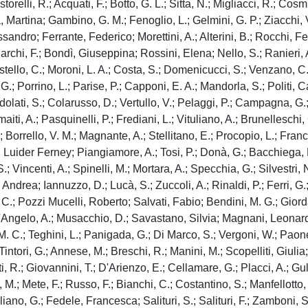
orelli, R.; Acquati, F.; Botto, G. L.; Sitta, N.; Migliacci, R.; Cosmi
ia, Martina; Gambino, G. M.; Fenoglio, L.; Gelmini, G. P.; Ziacchi, V
lessandro; Ferrante, Federico; Morettini, A.; Alterini, B.; Rocchi,
riarchi, F.; Bondì, Giuseppina; Rossini, Elena; Nello, S.; Ranieri, 
stello, C.; Moroni, L. A.; Costa, S.; Domenicucci, S.; Venzano, C.
 Porrino, L.; Parise, P.; Capponi, E. A.; Mandorla, S.; Politi, Cater
olati, S.; Colarusso, D.; Vertullo, V.; Pelaggi, P.; Campagna, G.;
, A.; Pasquinelli, P.; Frediani, L.; Vituliano, A.; Brunelleschi, G.;
orrello, V. M.; Magnante, A.; Stellitano, E.; Procopio, L.; Francull
 Luider Ferney; Piangiamore, A.; Tosi, P.; Donà, G.; Bacchiega, 
.; Vincenti, A.; Spinelli, M.; Mortara, A.; Specchia, G.; Silvestri, 
Andrea; Iannuzzo, D.; Lucà, S.; Zuccoli, A.; Rinaldi, P.; Ferri, G.;
.; Pozzi Mucelli, Roberto; Salvati, Fabio; Bendini, M. G.; Giordano
.; D'Angelo, A.; Musacchio, D.; Savastano, Silvia; Magnani, Leonardo
, M. C.; Teghini, L.; Panigada, G.; Di Marco, S.; Vergoni, W.; Paones
ntori, G.; Annese, M.; Breschi, R.; Manini, M.; Scopelliti, Giulia;
, R.; Giovannini, T.; D'Arienzo, E.; Cellamare, G.; Placci, A.; Gulli
M.; Mete, F.; Russo, F.; Bianchi, C.; Costantino, S.; Manfellotto, 
gliano, G.; Fedele, Francesca; Salituri, S.; Salituri, F.; Zamboni