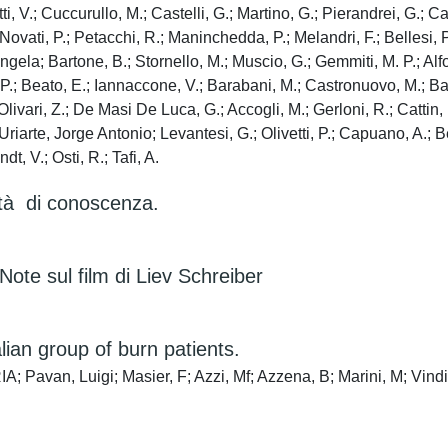
i, V.; Cuccurullo, M.; Castelli, G.; Martino, G.; Pierandrei, G.; Ca
ovati, P.; Petacchi, R.; Maninchedda, P.; Melandri, F.; Bellesi, P.
gela; Bartone, B.; Stornello, M.; Muscio, G.; Gemmiti, M. P.; Alfo
i, P.; Beato, E.; Iannaccone, V.; Barabani, M.; Castronuovo, M.; Bat
Olivari, Z.; De Masi De Luca, G.; Accogli, M.; Gerloni, R.; Cattin, 
iarte, Jorge Antonio; Levantesi, G.; Olivetti, P.; Capuano, A.; Ber
t, V.; Osti, R.; Tafi, A.
lità di conoscenza.
Note sul film di Liev Schreiber
ian group of burn patients.
 Pavan, Luigi; Masier, F; Azzi, Mf; Azzena, B; Marini, M; Vind