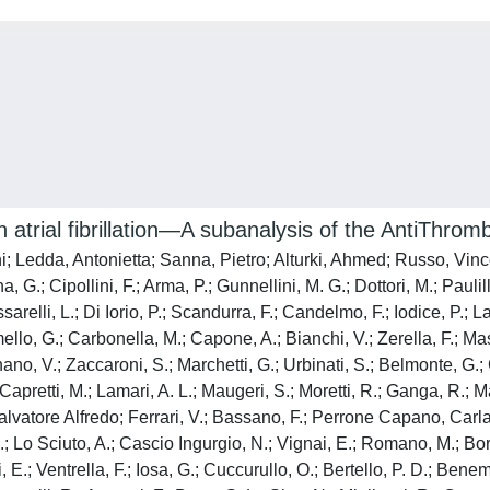
 atrial fibrillation—A subanalysis of the AntiThrombo
i; Ledda, Antonietta; Sanna, Pietro; Alturki, Ahmed; Russo, Vinc
, G.; Cipollini, F.; Arma, P.; Gunnellini, M. G.; Dottori, M.; Paulill
sarelli, L.; Di Iorio, P.; Scandurra, F.; Candelmo, F.; Iodice, P.; L
llo, G.; Carbonella, M.; Capone, A.; Bianchi, V.; Zerella, F.; Mas
gnano, V.; Zaccaroni, S.; Marchetti, G.; Urbinati, S.; Belmonte, G.
Capretti, M.; Lamari, A. L.; Maugeri, S.; Moretti, R.; Ganga, R.; 
vatore Alfredo; Ferrari, V.; Bassano, F.; Perrone Capano, Carla; 
; Lo Sciuto, A.; Cascio Ingurgio, N.; Vignai, E.; Romano, M.; Borzì
i, E.; Ventrella, F.; Iosa, G.; Cuccurullo, O.; Bertello, P. D.; Bene