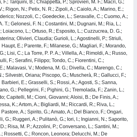
, F.; Tarquini, B.; Chiappetta, P.; Sprovieri, M. F.; Macrì, G.;
.; Rigon, N.; Petix, N. R.; Zipoli, A.; Caiolo, A.; Marino, E.;
 Federico; Nozzoli, C.; Goedecke, L.; Seravalle, C.; Cuomo, A.;
A. T.; Gelonesi, F. N.; Costantini, M.; Dugnani, M.; Ria, L.;
; Loiacono, L.; Ortuso, R.; Esposito, L.; Cuzzucrea, D. G.;
ina; Olivieri, Claudia; Gurioli, L.; Agostinelli, P.; Striuli,
 Haupt, E.; Parente, F.; Milanese, G.; Magliari, F.; Morando,
 Lisi, C.; La Torre, P. P. A.; Villella, A.; Rimoldi, A.; Russo,
i, F.; Serafini, Filippo; Tondo, C.; Fiorentini, C.;
E.; Malavasi, V.; Modena, M. G.; Divella, C.; Marengo, C.;
N.; Silvestri, Oriana; Piscopo, G.; Muscherà, R.; Gallucci, F.;
 Barbieri, E.; Grasselli, S.; Rossi, A.; Agosti, S.; Sanna,
, G.; Pellegrini, F.; Pighini, G.; Tremolada, F.; Zanin, L.;
; Capitelli, M.; Cioni, Giovanni; Aloisi, B.; De Finis, A.;
sa, K.; Artom, A.; Bigliardi, M.; Riccardi, R.; Riva, L.;
 Pastore, A.; Spirito, G.; Amato, A.; Del Bianco, F.; Ongari,
, G.; Ruggeri, A.; Pulitanò, G.; Iori, I.; Ingianni, N.; Saporito,
D.; Risa, M. P.; Azzolini, P.; Conversano, L.; Santini, M.;
, S.; Rossetti, C.; Roncon, Leonora; Delucchi, M.; De