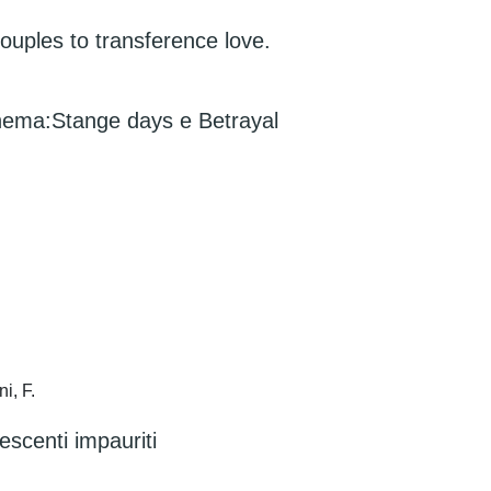
ouples to transference love.
cinema:Stange days e Betrayal
i, F.
escenti impauriti