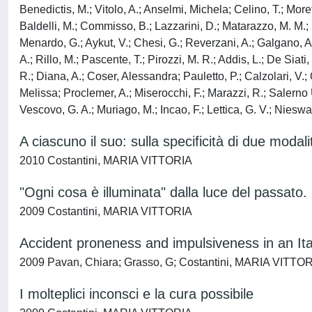
Benedictis, M.; Vitolo, A.; Anselmi, Michela; Celino, T.; Morett
Baldelli, M.; Commisso, B.; Lazzarini, D.; Matarazzo, M. M.; N
Menardo, G.; Aykut, V.; Chesi, G.; Reverzani, A.; Galgano, An
A.; Rillo, M.; Pascente, T.; Pirozzi, M. R.; Addis, L.; De Siat
R.; Diana, A.; Coser, Alessandra; Pauletto, P.; Calzolari, V.; 
Melissa; Proclemer, A.; Miserocchi, F.; Marazzi, R.; Salerno Ur
Vescovo, G. A.; Muriago, M.; Incao, F.; Lettica, G. V.; Nieswand
A ciascuno il suo: sulla specificità di due moda
2010 Costantini, MARIA VITTORIA
"Ogni cosa è illuminata" dalla luce del passato. 
2009 Costantini, MARIA VITTORIA
Accident proneness and impulsiveness in an Ital
2009 Pavan, Chiara; Grasso, G; Costantini, MARIA VITTORIA;
I molteplici inconsci e la cura possibile