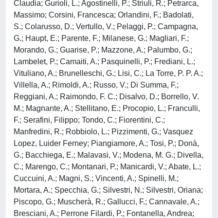
Claudia; Gurioli, L.; Agostinelli, P.; Striuli, R.; Petrarca,
Massimo; Corsini, Francesca; Orlandini, F.; Badolati,
S.; Colarusso, D.; Vertullo, V.; Pelaggi, P.; Campagna,
G.; Haupt, E.; Parente, F.; Milanese, G.; Magliari, F.;
Morando, G.; Guarise, P.; Mazzone, A.; Palumbo, G.;
Lambelet, P.; Camaiti, A.; Pasquinelli, P.; Frediani, L.;
Vituliano, A.; Brunelleschi, G.; Lisi, C.; La Torre, P. P. A.;
Villella, A.; Rimoldi, A.; Russo, V.; Di Summa, F.;
Reggiani, A.; Raimondo, F. C.; Disalvo, D.; Borrello, V.
M.; Magnante, A.; Stellitano, E.; Procopio, L.; Franculli,
F.; Serafini, Filippo; Tondo, C.; Fiorentini, C.;
Manfredini, R.; Robbiolo, L.; Pizzimenti, G.; Vasquez
Lopez, Luider Ferney; Piangiamore, A.; Tosi, P.; Donà,
G.; Bacchiega, E.; Malavasi, V.; Modena, M. G.; Divella,
C.; Marengo, C.; Montanari, P.; Manicardi, V.; Abate, L.;
Cuccuini, A.; Magni, S.; Vincenti, A.; Spinelli, M.;
Mortara, A.; Specchia, G.; Silvestri, N.; Silvestri, Oriana;
Piscopo, G.; Muscherà, R.; Gallucci, F.; Cannavale, A.;
Bresciani, A.; Perrone Filardi, P.; Fontanella, Andrea;