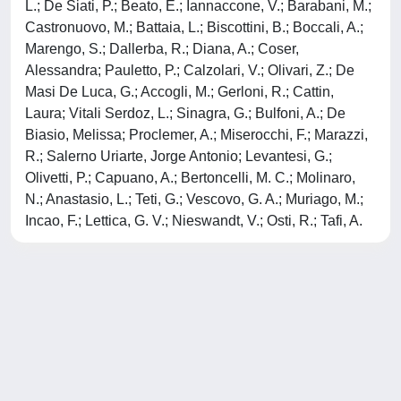
L.; De Siati, P.; Beato, E.; Iannaccone, V.; Barabani, M.;
Castronuovo, M.; Battaia, L.; Biscottini, B.; Boccali, A.;
Marengo, S.; Dallerba, R.; Diana, A.; Coser,
Alessandra; Pauletto, P.; Calzolari, V.; Olivari, Z.; De
Masi De Luca, G.; Accogli, M.; Gerloni, R.; Cattin,
Laura; Vitali Serdoz, L.; Sinagra, G.; Bulfoni, A.; De
Biasio, Melissa; Proclemer, A.; Miserocchi, F.; Marazzi,
R.; Salerno Uriarte, Jorge Antonio; Levantesi, G.;
Olivetti, P.; Capuano, A.; Bertoncelli, M. C.; Molinaro,
N.; Anastasio, L.; Teti, G.; Vescovo, G. A.; Muriago, M.;
Incao, F.; Lettica, G. V.; Nieswandt, V.; Osti, R.; Tafi, A.
Powered by
IRIS
-
about IRIS
-
Utilizzo dei cookie
-
Privacy
Copyright © 2026