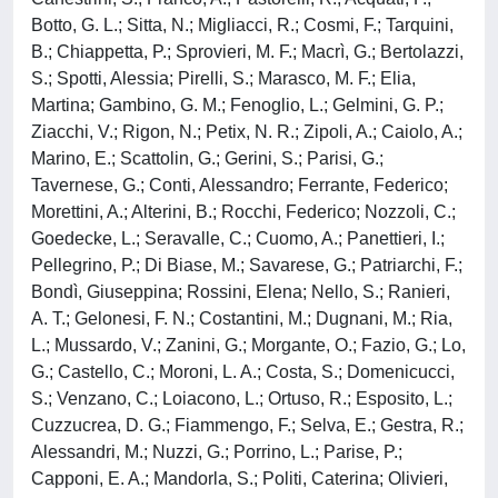
Botto, G. L.; Sitta, N.; Migliacci, R.; Cosmi, F.; Tarquini,
B.; Chiappetta, P.; Sprovieri, M. F.; Macrì, G.; Bertolazzi,
S.; Spotti, Alessia; Pirelli, S.; Marasco, M. F.; Elia,
Martina; Gambino, G. M.; Fenoglio, L.; Gelmini, G. P.;
Ziacchi, V.; Rigon, N.; Petix, N. R.; Zipoli, A.; Caiolo, A.;
Marino, E.; Scattolin, G.; Gerini, S.; Parisi, G.;
Tavernese, G.; Conti, Alessandro; Ferrante, Federico;
Morettini, A.; Alterini, B.; Rocchi, Federico; Nozzoli, C.;
Goedecke, L.; Seravalle, C.; Cuomo, A.; Panettieri, I.;
Pellegrino, P.; Di Biase, M.; Savarese, G.; Patriarchi, F.;
Bondì, Giuseppina; Rossini, Elena; Nello, S.; Ranieri,
A. T.; Gelonesi, F. N.; Costantini, M.; Dugnani, M.; Ria,
L.; Mussardo, V.; Zanini, G.; Morgante, O.; Fazio, G.; Lo,
G.; Castello, C.; Moroni, L. A.; Costa, S.; Domenicucci,
S.; Venzano, C.; Loiacono, L.; Ortuso, R.; Esposito, L.;
Cuzzucrea, D. G.; Fiammengo, F.; Selva, E.; Gestra, R.;
Alessandri, M.; Nuzzi, G.; Porrino, L.; Parise, P.;
Capponi, E. A.; Mandorla, S.; Politi, Caterina; Olivieri,