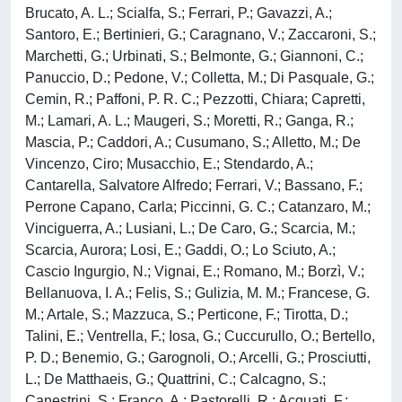
Brucato, A. L.; Scialfa, S.; Ferrari, P.; Gavazzi, A.;
Santoro, E.; Bertinieri, G.; Caragnano, V.; Zaccaroni, S.;
Marchetti, G.; Urbinati, S.; Belmonte, G.; Giannoni, C.;
Panuccio, D.; Pedone, V.; Colletta, M.; Di Pasquale, G.;
Cemin, R.; Paffoni, P. R. C.; Pezzotti, Chiara; Capretti,
M.; Lamari, A. L.; Maugeri, S.; Moretti, R.; Ganga, R.;
Mascia, P.; Caddori, A.; Cusumano, S.; Alletto, M.; De
Vincenzo, Ciro; Musacchio, E.; Stendardo, A.;
Cantarella, Salvatore Alfredo; Ferrari, V.; Bassano, F.;
Perrone Capano, Carla; Piccinni, G. C.; Catanzaro, M.;
Vinciguerra, A.; Lusiani, L.; De Caro, G.; Scarcia, M.;
Scarcia, Aurora; Losi, E.; Gaddi, O.; Lo Sciuto, A.;
Cascio Ingurgio, N.; Vignai, E.; Romano, M.; Borzì, V.;
Bellanuova, I. A.; Felis, S.; Gulizia, M. M.; Francese, G.
M.; Artale, S.; Mazzuca, S.; Perticone, F.; Tirotta, D.;
Talini, E.; Ventrella, F.; Iosa, G.; Cuccurullo, O.; Bertello,
P. D.; Benemio, G.; Garognoli, O.; Arcelli, G.; Prosciutti,
L.; De Matthaeis, G.; Quattrini, C.; Calcagno, S.;
Canestrini, S.; Franco, A.; Pastorelli, R.; Acquati, F.;