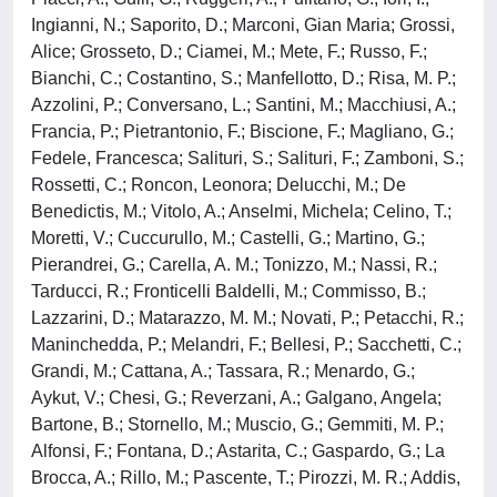
Ingianni, N.; Saporito, D.; Marconi, Gian Maria; Grossi,
Alice; Grosseto, D.; Ciamei, M.; Mete, F.; Russo, F.;
Bianchi, C.; Costantino, S.; Manfellotto, D.; Risa, M. P.;
Azzolini, P.; Conversano, L.; Santini, M.; Macchiusi, A.;
Francia, P.; Pietrantonio, F.; Biscione, F.; Magliano, G.;
Fedele, Francesca; Salituri, S.; Salituri, F.; Zamboni, S.;
Rossetti, C.; Roncon, Leonora; Delucchi, M.; De
Benedictis, M.; Vitolo, A.; Anselmi, Michela; Celino, T.;
Moretti, V.; Cuccurullo, M.; Castelli, G.; Martino, G.;
Pierandrei, G.; Carella, A. M.; Tonizzo, M.; Nassi, R.;
Tarducci, R.; Fronticelli Baldelli, M.; Commisso, B.;
Lazzarini, D.; Matarazzo, M. M.; Novati, P.; Petacchi, R.;
Maninchedda, P.; Melandri, F.; Bellesi, P.; Sacchetti, C.;
Grandi, M.; Cattana, A.; Tassara, R.; Menardo, G.;
Aykut, V.; Chesi, G.; Reverzani, A.; Galgano, Angela;
Bartone, B.; Stornello, M.; Muscio, G.; Gemmiti, M. P.;
Alfonsi, F.; Fontana, D.; Astarita, C.; Gaspardo, G.; La
Brocca, A.; Rillo, M.; Pascente, T.; Pirozzi, M. R.; Addis,