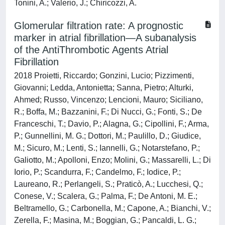
Tonini, A.; Valerio, J.; Chiricozzi, A.
Glomerular filtration rate: A prognostic
marker in atrial fibrillation—A subanalysis
of the AntiThrombotic Agents Atrial
Fibrillation
2018 Proietti, Riccardo; Gonzini, Lucio; Pizzimenti,
Giovanni; Ledda, Antonietta; Sanna, Pietro; Alturki,
Ahmed; Russo, Vincenzo; Lencioni, Mauro; Siciliano,
R.; Boffa, M.; Bazzanini, F.; Di Nucci, G.; Fonti, S.; De
Franceschi, T.; Davio, P.; Alagna, G.; Cipollini, F.; Arma,
P.; Gunnellini, M. G.; Dottori, M.; Paulillo, D.; Giudice,
M.; Sicuro, M.; Lenti, S.; Iannelli, G.; Notarstefano, P.;
Galiotto, M.; Apolloni, Enzo; Molini, G.; Massarelli, L.; Di
Iorio, P.; Scandurra, F.; Candelmo, F.; Iodice, P.;
Laureano, R.; Perlangeli, S.; Praticò, A.; Lucchesi, Q.;
Conese, V.; Scalera, G.; Palma, F.; De Antoni, M. E.;
Beltramello, G.; Carbonella, M.; Capone, A.; Bianchi, V.;
Zerella, F.; Masina, M.; Boggian, G.; Pancaldi, L. G.;