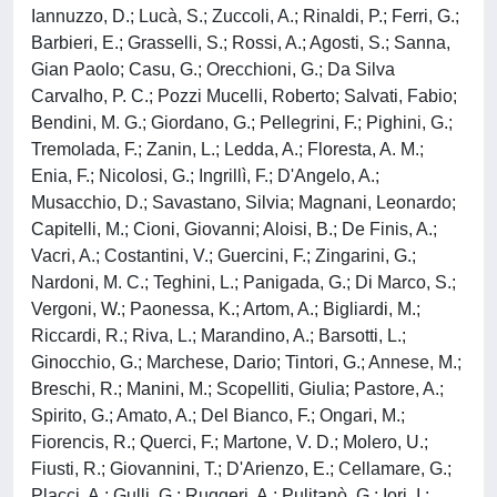
Iannuzzo, D.; Lucà, S.; Zuccoli, A.; Rinaldi, P.; Ferri, G.;
Barbieri, E.; Grasselli, S.; Rossi, A.; Agosti, S.; Sanna,
Gian Paolo; Casu, G.; Orecchioni, G.; Da Silva
Carvalho, P. C.; Pozzi Mucelli, Roberto; Salvati, Fabio;
Bendini, M. G.; Giordano, G.; Pellegrini, F.; Pighini, G.;
Tremolada, F.; Zanin, L.; Ledda, A.; Floresta, A. M.;
Enia, F.; Nicolosi, G.; Ingrillì, F.; D'Angelo, A.;
Musacchio, D.; Savastano, Silvia; Magnani, Leonardo;
Capitelli, M.; Cioni, Giovanni; Aloisi, B.; De Finis, A.;
Vacri, A.; Costantini, V.; Guercini, F.; Zingarini, G.;
Nardoni, M. C.; Teghini, L.; Panigada, G.; Di Marco, S.;
Vergoni, W.; Paonessa, K.; Artom, A.; Bigliardi, M.;
Riccardi, R.; Riva, L.; Marandino, A.; Barsotti, L.;
Ginocchio, G.; Marchese, Dario; Tintori, G.; Annese, M.;
Breschi, R.; Manini, M.; Scopelliti, Giulia; Pastore, A.;
Spirito, G.; Amato, A.; Del Bianco, F.; Ongari, M.;
Fiorencis, R.; Querci, F.; Martone, V. D.; Molero, U.;
Fiusti, R.; Giovannini, T.; D'Arienzo, E.; Cellamare, G.;
Placci, A.; Gulli, G.; Ruggeri, A.; Pulitanò, G.; Iori, I.;