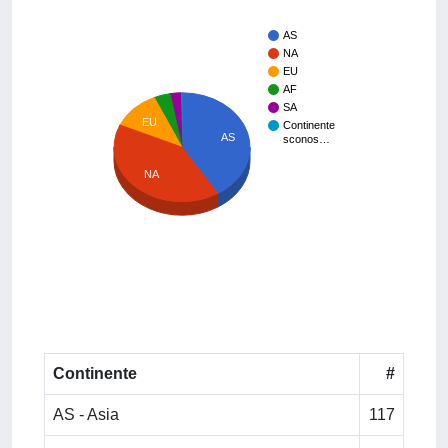
AS
NA
EU
AF
SA
EU
Continente
AS
sconos…
NA
Continente
#
AS - Asia
117