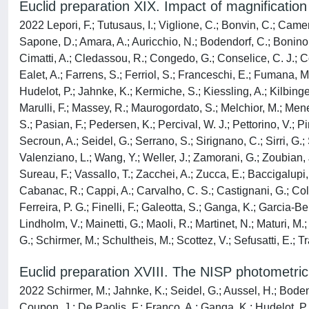
Euclid preparation XIX. Impact of magnification
2022 Lepori, F.; Tutusaus, I.; Viglione, C.; Bonvin, C.; Camer
Sapone, D.; Amara, A.; Auricchio, N.; Bodendorf, C.; Bonino,
Cimatti, A.; Cledassou, R.; Congedo, G.; Conselice, C. J.; Co
Ealet, A.; Farrens, S.; Ferriol, S.; Franceschi, E.; Fumana, M.
Hudelot, P.; Jahnke, K.; Kermiche, S.; Kiessling, A.; Kilbinger,
Marulli, F.; Massey, R.; Maurogordato, S.; Melchior, M.; Mene
S.; Pasian, F.; Pedersen, K.; Percival, W. J.; Pettorino, V.; Pi
Secroun, A.; Seidel, G.; Serrano, S.; Sirignano, C.; Sirri, G.; S
Valenziano, L.; Wang, Y.; Weller, J.; Zamorani, G.; Zoubian, J
Sureau, F.; Vassallo, T.; Zacchei, A.; Zucca, E.; Baccigalupi
Cabanac, R.; Cappi, A.; Carvalho, C. S.; Castignani, G.; Colo
Ferreira, P. G.; Finelli, F.; Galeotta, S.; Ganga, K.; Garcia-Be
Lindholm, V.; Mainetti, G.; Maoli, R.; Martinet, N.; Maturi, M.;
G.; Schirmer, M.; Schultheis, M.; Scottez, V.; Sefusatti, E.; Tr
Euclid preparation XVIII. The NISP photometri
2022 Schirmer, M.; Jahnke, K.; Seidel, G.; Aussel, H.; Bodend
Coupon, J.; De Paolis, F.; Franco, A.; Ganga, K.; Hudelot, P.;