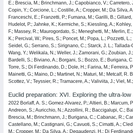
E.; Brescia, M.; Brinchmann, J.; Capobianco, V.; Carretero, J
Copin, Y.; Corcione, L.; Costille, A.; Cropper, M.; Da Silva, A
Franceschi, E.; Franzetti, P.; Fumana, M.; Garilli, B.; Gillard
Hudelot, P.; Jahnke, K.; Kermiche, S.; Kiessling, A.; Kohley, R.
F.; Massey, R.; Maurogordato, S.; Meneghetti, M.; Merlin, E.;
K.; Percival, W.; Pires, S.; Poncet, M.; Popa, L.; Pozzetti, L.
Seidel, G.; Serrano, S.; Sirignano, C.; Starck, J. L.; Tallada-C
Wang, Y.; Welikala, N.; Weller, J.; Zamorani, G.; Zoubian, J.;
Bardelli, S.; Biviano, A.; Borgani, S.; Bozzo, E.; Burigana, 
Torre, S.; Di Ferdinando, D.; Dole, H.; Farina, M.; Ferreira, 
Mainetti, G.; Maino, D.; Martinet, N.; Maturi, M.; Metcalf, R. B
Scottez, V.; Teyssier, R.; Tramacere, A.; Valiviita, J.; Viel, M.
Euclid preparation: XVI. Exploring the ultra-low
2022 Borlaff, A. S.; Gomez-Alvarez, P.; Altieri, B.; Marcum, P.
Andreon, S.; Auricchio, N.; Azzollini, R.; Baccigalupi, C.; Ba
Brescia, M.; Brinchmann, J.; Burigana, C.; Cabanac, R.; Came
Castellano, M.; Castignani, G.; Cavuoti, S.; Cimatti, A.; Cl
M.; Cropper, M.; Da Silva, A.; Degaudenzi, H.; Di Ferdinando,