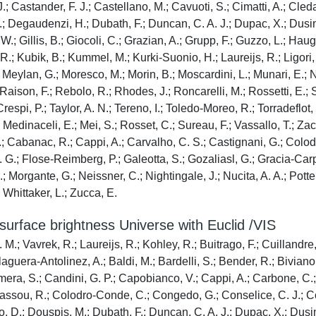
.; Castander, F. J.; Castellano, M.; Cavuoti, S.; Cimatti, A.; Cle
.; Degaudenzi, H.; Dubath, F.; Duncan, C. A. J.; Dupac, X.; Dusini,
, W.; Gillis, B.; Giocoli, C.; Grazian, A.; Grupp, F.; Guzzo, L.; Ha
; Kubik, B.; Kummel, M.; Kurki-Suonio, H.; Laureijs, R.; Ligori, S.;
 Meylan, G.; Moresco, M.; Morin, B.; Moscardini, L.; Munari, E.; Ni
; Raison, F.; Rebolo, R.; Rhodes, J.; Roncarelli, M.; Rossetti, E.;
respi, P.; Taylor, A. N.; Tereno, I.; Toledo-Moreo, R.; Torradeflot, 
 Medinaceli, E.; Mei, S.; Rosset, C.; Sureau, F.; Vassallo, T.; Za
C.; Cabanac, R.; Cappi, A.; Carvalho, C. S.; Castignani, G.; Colo
P. G.; Flose-Reimberg, P.; Galeotta, S.; Gozaliasl, G.; Gracia-Carp
.; Morgante, G.; Neissner, C.; Nightingale, J.; Nucita, A. A.; Potte
; Whittaker, L.; Zucca, E.
 surface brightness Universe with Euclid /VIS
 M.; Vavrek, R.; Laureijs, R.; Kohley, R.; Buitrago, F.; Cuillandre
laguera-Antolinez, A.; Baldi, M.; Bardelli, S.; Bender, R.; Biviano
ra, S.; Candini, G. P.; Capobianco, V.; Cappi, A.; Carbone, C.; C
edassou, R.; Colodro-Conde, C.; Congedo, G.; Conselice, C. J.; Co
 D.; Douspis, M.; Dubath, F.; Duncan, C. A. J.; Dupac, X.; Dusini,