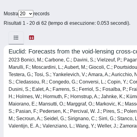
Mostra
records
Risultati 1 - 20 di 62 (tempo di esecuzione: 0.053 secondi).
Euclid: Forecasts from the void-lensing cross-c
2023 Bonici, M.; Carbone, C.; Davini, S.; Vielzeuf, P.; Pagan
Marulli, F.; Moscardini, L.; Aubert, M.; Giocoli, C.; Pourtsidou
Testera, G.; Tosi, S.; Yankelevich, V.; Amara, A.; Auricchio, 
S.; Cledassou, R.; Congedo, G.; Conversi, L.; Copin, Y.; Cor
Dusini, S.; Ealet, A.; Farrens, S.; Ferriol, S.; Fosalba, P.; F
H.; Holmes, W.; Hormuth, F.; Hornstrup, A.; Jahnke, K.; Kümmel,
Maiorano, E.; Mansutti, O.; Marggraf, O.; Markovic, K.; Masse
S.; Pasian, F.; Pedersen, K.; Percival, W. J.; Pires, S.; Pole
M.; Secroun, A.; Seidel, G.; Sirignano, C.; Sirri, G.; Stanco, L
Valentijn, E. A.; Valenziano, L.; Wang, Y.; Weller, J.; Zamora