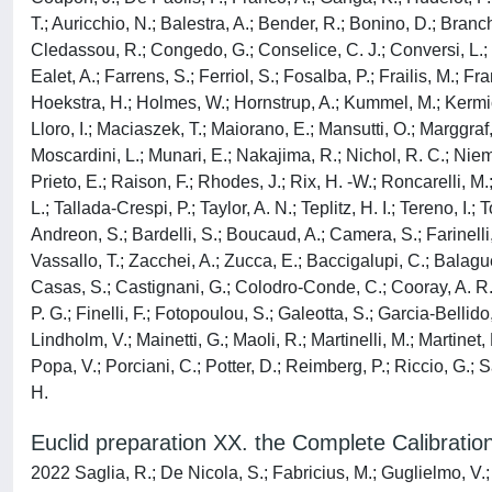
T.; Auricchio, N.; Balestra, A.; Bender, R.; Bonino, D.; Branc
Cledassou, R.; Congedo, G.; Conselice, C. J.; Conversi, L.; C
Ealet, A.; Farrens, S.; Ferriol, S.; Fosalba, P.; Frailis, M.; Fr
Hoekstra, H.; Holmes, W.; Hornstrup, A.; Kummel, M.; Kermiche, 
Lloro, I.; Maciaszek, T.; Maiorano, E.; Mansutti, O.; Marggraf
Moscardini, L.; Munari, E.; Nakajima, R.; Nichol, R. C.; Niemi,
Prieto, E.; Raison, F.; Rhodes, J.; Rix, H. -W.; Roncarelli, M.
L.; Tallada-Crespi, P.; Taylor, A. N.; Teplitz, H. I.; Tereno, I.
Andreon, S.; Bardelli, S.; Boucaud, A.; Camera, S.; Farinelli, 
Vassallo, T.; Zacchei, A.; Zucca, E.; Baccigalupi, C.; Balagu
Casas, S.; Castignani, G.; Colodro-Conde, C.; Cooray, A. R.; C
P. G.; Finelli, F.; Fotopoulou, S.; Galeotta, S.; Garcia-Bellido
Lindholm, V.; Mainetti, G.; Maoli, R.; Martinelli, M.; Martinet,
Popa, V.; Porciani, C.; Potter, D.; Reimberg, P.; Riccio, G.; Sa
H.
Euclid preparation XX. the Complete Calibratio
2022 Saglia, R.; De Nicola, S.; Fabricius, M.; Guglielmo, V.; S