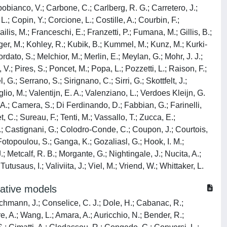
obianco, V.; Carbone, C.; Carlberg, R. G.; Carretero, J.;
; Copin, Y.; Corcione, L.; Costille, A.; Courbin, F.;
lis, M.; Franceschi, E.; Franzetti, P.; Fumana, M.; Gillis, B.;
nger, M.; Kohley, R.; Kubik, B.; Kummel, M.; Kunz, M.; Kurki-
ordato, S.; Melchior, M.; Merlin, E.; Meylan, G.; Mohr, J. J.;
V.; Pires, S.; Poncet, M.; Popa, L.; Pozzetti, L.; Raison, F.;
G.; Serrano, S.; Sirignano, C.; Sirri, G.; Skottfelt, J.;
oglio, M.; Valentijn, E. A.; Valenziano, L.; Verdoes Kleijn, G.
 A.; Camera, S.; Di Ferdinando, D.; Fabbian, G.; Farinelli,
, C.; Sureau, F.; Tenti, M.; Vassallo, T.; Zucca, E.;
S.; Castignani, G.; Colodro-Conde, C.; Coupon, J.; Courtois,
 Fotopoulou, S.; Ganga, K.; Gozaliasl, G.; Hook, I. M.;
.; Metcalf, R. B.; Morgante, G.; Nightingale, J.; Nucita, A.;
tusaus, I.; Valiviita, J.; Viel, M.; Vriend, W.; Whittaker, L.
rative models
nchmann, J.; Conselice, C. J.; Dole, H.; Cabanac, R.;
e, A.; Wang, L.; Amara, A.; Auricchio, N.; Bender, R.;