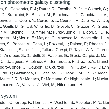
 on photometric galaxy clustering
a, S.; Castander, F. J.; Durrer, R.; Fosalba, P.; Jelic-Cizmek, G.;
 D.; Branchini, E.; Brescia, M.; Brinchmann, J.; Capobianco, V.; 
nversi, L.; Copin, Y.; Corcione, L.; Courbin, F.; Da Silva, A.; De
; Garilli, B.; Gillard, W.; Gillis, B.; Giocoli, C.; Grazian, A.; Gru
 M.; Kitching, T.; Kummel, M.; Kurki-Suonio, H.; Ligori, S.; Lilje, 
ghetti, M.; Merlin, E.; Meylan, G.; Moresco, M.; Moscardini, L.; Mu
res, S.; Poncet, M.; Popa, L.; Pozzetti, L.; Raison, F.; Rhodes, J.;
tanco, L.; Starck, J. -L.; Tallada-Crespi, P.; Taylor, A. N.; Tereno,
.; Andreon, S.; Bardelli, S.; Fabbian, G.; Gracia-Carpio, J.; Maino
, C.; Balaguera-Antolinez, A.; Bernardeau, F.; Biviano, A.; Blanch
dro-Conde, C.; Coupon, J.; Courtois, H. M.; Cuby, J. -G.; Davini,
llido, J.; Gaztanaga, E.; Gozaliasl, G.; Hook, I. M.; Ilic, S.; Joach
 Metcalf, R. B.; Monaco, P.; Morgante, G.; Nightingale, J.; Nucita, 
amacere, A.; Valiviita, J.; Viel, M.; Hildebrandt, H.
c system
orf, C.; Grupp, F.; Hormuth, F.; Wachter, S.; Appleton, P. N.; Barb
 Jullo, E.; Lancon, A.; Nucita, A. A.; Paltani, S.; Smadja, G.; Stra