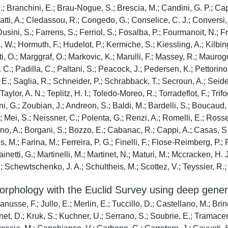
; Branchini, E.; Brau-Nogue, S.; Brescia, M.; Candini, G. P.; Cap
tti, A.; Cledassou, R.; Congedo, G.; Conselice, C. J.; Conversi, L.
ni, S.; Farrens, S.; Ferriol, S.; Fosalba, P.; Fourmanoit, N.; Frai
, W.; Hormuth, F.; Hudelot, P.; Kermiche, S.; Kiessling, A.; Kilbi
utti, O.; Marggraf, O.; Markovic, K.; Marulli, F.; Massey, R.; Maurog
C.; Padilla, C.; Paltani, S.; Peacock, J.; Pedersen, K.; Pettorino, 
E.; Saglia, R.; Schneider, P.; Schrabback, T.; Secroun, A.; Seidel, 
aylor, A. N.; Teplitz, H. I.; Toledo-Moreo, R.; Torradeflot, F.; Trif
i, G.; Zoubian, J.; Andreon, S.; Baldi, M.; Bardelli, S.; Boucaud,
 Mei, S.; Neissner, C.; Polenta, G.; Renzi, A.; Romelli, E.; Rosset
iano, A.; Borgani, S.; Bozzo, E.; Cabanac, R.; Cappi, A.; Casas, 
s, M.; Farina, M.; Ferreira, P. G.; Finelli, F.; Flose-Reimberg, P.;
netti, G.; Martinelli, M.; Martinet, N.; Maturi, M.; Mccracken, H. J
; Schewtschenko, J. A.; Schultheis, M.; Scottez, V.; Teyssier, R.; Tu
 morphology with the Euclid Survey using deep gene
sse, F.; Jullo, E.; Merlin, E.; Tuccillo, D.; Castellano, M.; Bri
inet, D.; Kruk, S.; Kuchner, U.; Serrano, S.; Soubrie, E.; Tramacer