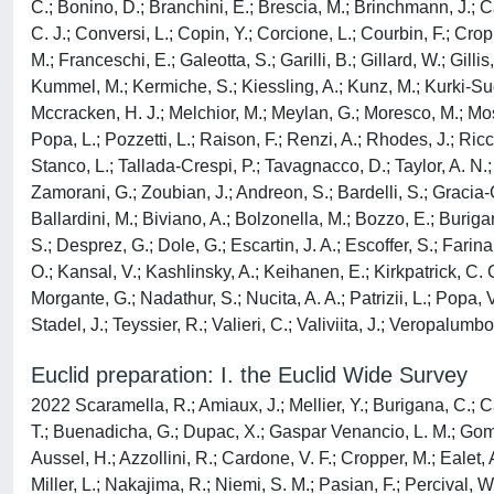
C.; Bonino, D.; Branchini, E.; Brescia, M.; Brinchmann, J.; 
C. J.; Conversi, L.; Copin, Y.; Corcione, L.; Courbin, F.; Cro
M.; Franceschi, E.; Galeotta, S.; Garilli, B.; Gillard, W.; Gil
Kummel, M.; Kermiche, S.; Kiessling, A.; Kunz, M.; Kurki-Suonio
Mccracken, H. J.; Melchior, M.; Meylan, G.; Moresco, M.; Mosca
Popa, L.; Pozzetti, L.; Raison, F.; Renzi, A.; Rhodes, J.; Ricc
Stanco, L.; Tallada-Crespi, P.; Tavagnacco, D.; Taylor, A. N.; 
Zamorani, G.; Zoubian, J.; Andreon, S.; Bardelli, S.; Gracia-
Ballardini, M.; Biviano, A.; Bolzonella, M.; Bozzo, E.; Burig
S.; Desprez, G.; Dole, G.; Escartin, J. A.; Escoffer, S.; Farin
O.; Kansal, V.; Kashlinsky, A.; Keihanen, E.; Kirkpatrick, C. C.
Morgante, G.; Nadathur, S.; Nucita, A. A.; Patrizii, L.; Popa, 
Stadel, J.; Teyssier, R.; Valieri, C.; Valiviita, J.; Veropalumbo
Euclid preparation: I. the Euclid Wide Survey
2022 Scaramella, R.; Amiaux, J.; Mellier, Y.; Burigana, C.; Car
T.; Buenadicha, G.; Dupac, X.; Gaspar Venancio, L. M.; Gomez
Aussel, H.; Azzollini, R.; Cardone, V. F.; Cropper, M.; Ealet, 
Miller, L.; Nakajima, R.; Niemi, S. M.; Pasian, F.; Percival, 