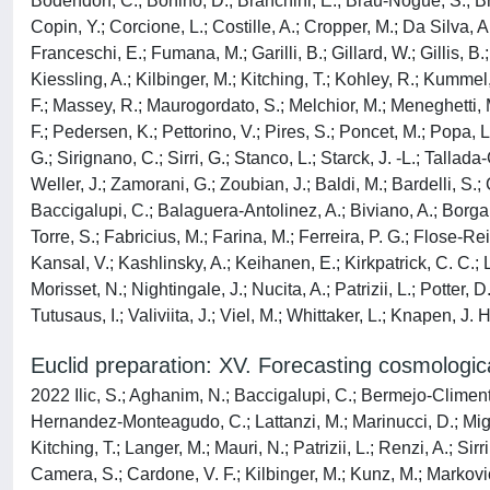
Bodendorf, C.; Bonino, D.; Branchini, E.; Brau-Nogue, S.; Br
Copin, Y.; Corcione, L.; Costille, A.; Cropper, M.; Da Silva, A
Franceschi, E.; Fumana, M.; Garilli, B.; Gillard, W.; Gillis, 
Kiessling, A.; Kilbinger, M.; Kitching, T.; Kohley, R.; Kummel, 
F.; Massey, R.; Maurogordato, S.; Melchior, M.; Meneghetti, M
F.; Pedersen, K.; Pettorino, V.; Pires, S.; Poncet, M.; Popa, L
G.; Sirignano, C.; Sirri, G.; Stanco, L.; Starck, J. -L.; Tallada
Weller, J.; Zamorani, G.; Zoubian, J.; Baldi, M.; Bardelli, S.;
Baccigalupi, C.; Balaguera-Antolinez, A.; Biviano, A.; Borga
Torre, S.; Fabricius, M.; Farina, M.; Ferreira, P. G.; Flose-R
Kansal, V.; Kashlinsky, A.; Keihanen, E.; Kirkpatrick, C. C.; L
Morisset, N.; Nightingale, J.; Nucita, A.; Patrizii, L.; Potter,
Tutusaus, I.; Valiviita, J.; Viel, M.; Whittaker, L.; Knapen, J. H
Euclid preparation: XV. Forecasting cosmologica
2022 Ilic, S.; Aghanim, N.; Baccigalupi, C.; Bermejo-Climent, 
Hernandez-Monteagudo, C.; Lattanzi, M.; Marinucci, D.; Miglia
Kitching, T.; Langer, M.; Mauri, N.; Patrizii, L.; Renzi, A.; Sir
Camera, S.; Cardone, V. F.; Kilbinger, M.; Kunz, M.; Markovic