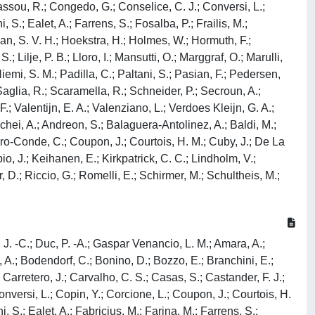
dassou, R.; Congedo, G.; Conselice, C. J.; Conversi, L.;
 S.; Ealet, A.; Farrens, S.; Fosalba, P.; Frailis, M.;
ugan, S. V. H.; Hoekstra, H.; Holmes, W.; Hormuth, F.;
 Lilje, P. B.; Lloro, I.; Mansutti, O.; Marggraf, O.; Marulli,
emi, S. M.; Padilla, C.; Paltani, S.; Pasian, F.; Pedersen,
 Saglia, R.; Scaramella, R.; Schneider, P.; Secroun, A.;
F.; Valentijn, E. A.; Valenziano, L.; Verdoes Kleijn, G. A.;
cchei, A.; Andreon, S.; Balaguera-Antolinez, A.; Baldi, M.;
dro-Conde, C.; Coupon, J.; Courtois, H. M.; Cuby, J.; De La
io, J.; Keihanen, E.; Kirkpatrick, C. C.; Lindholm, V.;
r, D.; Riccio, G.; Romelli, E.; Schirmer, M.; Schultheis, M.;
, J. -C.; Duc, P. -A.; Gaspar Venancio, L. M.; Amara, A.;
, A.; Bodendorf, C.; Bonino, D.; Bozzo, E.; Branchini, E.;
arretero, J.; Carvalho, C. S.; Casas, S.; Castander, F. J.;
nversi, L.; Copin, Y.; Corcione, L.; Coupon, J.; Courtois, H.
 S.; Ealet, A.; Fabricius, M.; Farina, M.; Farrens, S.;