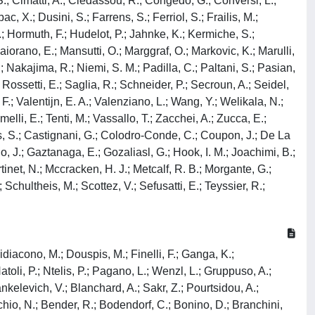
.; Cimatti, A.; Cledassou, R.; Congedo, G.; Conversi, L.;
, X.; Dusini, S.; Farrens, S.; Ferriol, S.; Frailis, M.;
W.; Hormuth, F.; Hudelot, P.; Jahnke, K.; Kermiche, S.;
 Maiorano, E.; Mansutti, O.; Marggraf, O.; Markovic, K.; Marulli,
 Nakajima, R.; Niemi, S. M.; Padilla, C.; Paltani, S.; Pasian,
; Rossetti, E.; Saglia, R.; Schneider, P.; Secroun, A.; Seidel,
, F.; Valentijn, E. A.; Valenziano, L.; Wang, Y.; Welikala, N.;
elli, E.; Tenti, M.; Vassallo, T.; Zacchei, A.; Zucca, E.;
as, S.; Castignani, G.; Colodro-Conde, C.; Coupon, J.; De La
o, J.; Gaztanaga, E.; Gozaliasl, G.; Hook, I. M.; Joachimi, B.;
rtinet, N.; Mccracken, H. J.; Metcalf, R. B.; Morgante, G.;
 Schultheis, M.; Scottez, V.; Sefusatti, E.; Teyssier, R.;
idiacono, M.; Douspis, M.; Finelli, F.; Ganga, K.;
oli, P.; Ntelis, P.; Pagano, L.; Wenzl, L.; Gruppuso, A.;
 Yankelevich, V.; Blanchard, A.; Sakr, Z.; Pourtsidou, A.;
chio, N.; Bender, R.; Bodendorf, C.; Bonino, D.; Branchini,