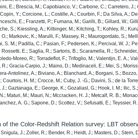
hini, E.; Brescia, M.; Capobianco, V.; Carbone, C.; Carretero, J.; 
opin, Y.; Corcione, L.; Costille, A.; Courbin, F.; Da Silva, A.; D
anceschi, E.; Franzetti, P.; Fumana, M.; Garilli, B.; Gillard, W.; Gil
S.; Kiessling, A.; Kilbinger, M.; Kitching, T.; Kohley, R.; Kunz, M
, O.; Markovic, K.; Marulli, F.; Massey, R.; Maurogordato, S.; Mell
 S. M.; Padilla, C.; Pasian, F.; Pedersen, K.; Percival, W. J.; Pett
; Rossetti, E.; Saglia, R.; Sartoris, B.; Scaramella, R.; Schneider,
; Toledo-Moreo, R.; Torradeflot, F.; Trifoglio, M.; Valentijn, E. A.; 
R.; Gracia-Carpio, J.; Maino, D.; Medinaceli, E.; Mei, S.; Morisset
era-Antolinez, A.; Biviano, A.; Blanchard, A.; Borgani, S.; Bozzo
ourtois, H. M.; Crocce, M.; Cuby, J. -G.; Davini, S.; de la Torre, 
, J.; Gaztanaga, E.; George, K.; Gozaliasl, G.; Hook, I. M.; Ilic, S
 N.; Maturi, M.; Mauri, N.; Mccracken, H. J.; Metcalf, R. B.; Monaco,
nchez, A. G.; Sapone, D.; Scottez, V.; Sefusatti, E.; Teyssier, R.; T
n of the Color-Redshift Relation survey: LBT obser
nigula, J.; Zoller, R.; Bender, R.; Heidt, J.; Masters, D.; Stern, 