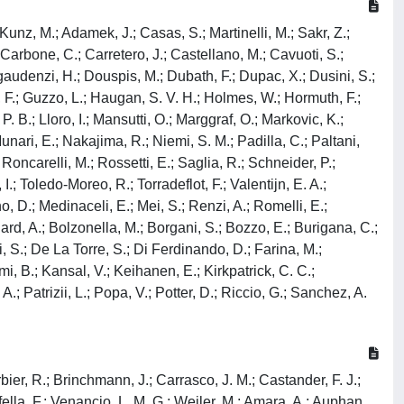
 Kunz, M.; Adamek, J.; Casas, S.; Martinelli, M.; Sakr, Z.;
Carbone, C.; Carretero, J.; Castellano, M.; Cavuoti, S.;
gaudenzi, H.; Douspis, M.; Dubath, F.; Dupac, X.; Dusini, S.;
pp, F.; Guzzo, L.; Haugan, S. V. H.; Holmes, W.; Hormuth, F.;
P. B.; Lloro, I.; Mansutti, O.; Marggraf, O.; Markovic, K.;
nari, E.; Nakajima, R.; Niemi, S. M.; Padilla, C.; Paltani,
 Roncarelli, M.; Rossetti, E.; Saglia, R.; Schneider, P.;
 I.; Toledo-Moreo, R.; Torradeflot, F.; Valentijn, E. A.;
, D.; Medinaceli, E.; Mei, S.; Renzi, A.; Romelli, E.;
ard, A.; Bolzonella, M.; Borgani, S.; Bozzo, E.; Burigana, C.;
 S.; De La Torre, S.; Di Ferdinando, D.; Farina, M.;
imi, B.; Kansal, V.; Keihanen, E.; Kirkpatrick, C. C.;
A.; Patrizii, L.; Popa, V.; Potter, D.; Riccio, G.; Sanchez, A.
ier, R.; Brinchmann, J.; Carrasco, J. M.; Castander, F. J.;
fella, F.; Venancio, L. M. G.; Weiler, M.; Amara, A.; Auphan,