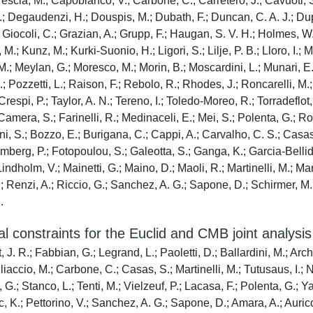
escia, M.; Capobianco, V.; Carbone, C.; Carretero, J.; Cavuoti, S
.; Degaudenzi, H.; Douspis, M.; Dubath, F.; Duncan, C. A. J.; Dupac
B.; Giocoli, C.; Grazian, A.; Grupp, F.; Haugan, S. V. H.; Holmes, 
M.; Kunz, M.; Kurki-Suonio, H.; Ligori, S.; Lilje, P. B.; Lloro, I.;
.; Meylan, G.; Moresco, M.; Morin, B.; Moscardini, L.; Munari, E.;
.; Pozzetti, L.; Raison, F.; Rebolo, R.; Rhodes, J.; Roncarelli, M.
-Crespi, P.; Taylor, A. N.; Tereno, I.; Toledo-Moreo, R.; Torradeflot
 Camera, S.; Farinelli, R.; Medinaceli, E.; Mei, S.; Polenta, G.; Rom
ni, S.; Bozzo, E.; Burigana, C.; Cappi, A.; Carvalho, C. S.; Cas
eimberg, P.; Fotopoulou, S.; Galeotta, S.; Ganga, K.; Garcia-Bellid
indholm, V.; Mainetti, G.; Maino, D.; Maoli, R.; Martinelli, M.; Ma
 D.; Renzi, A.; Riccio, G.; Sanchez, A. G.; Sapone, D.; Schirmer, M.;
.
l constraints for the Euclid and CMB joint analysis
J. R.; Fabbian, G.; Legrand, L.; Paoletti, D.; Ballardini, M.; Arch
ccio, M.; Carbone, C.; Casas, S.; Martinelli, M.; Tutusaus, I.; Nat
ri, G.; Stanco, L.; Tenti, M.; Vielzeuf, P.; Lacasa, F.; Polenta, G.;
, K.; Pettorino, V.; Sanchez, A. G.; Sapone, D.; Amara, A.; Auric