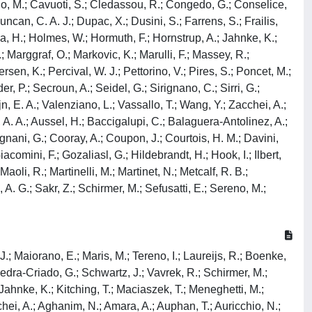
no, M.; Cavuoti, S.; Cledassou, R.; Congedo, G.; Conselice,
ncan, C. A. J.; Dupac, X.; Dusini, S.; Farrens, S.; Frailis,
stra, H.; Holmes, W.; Hormuth, F.; Hornstrup, A.; Jahnke, K.;
.; Marggraf, O.; Markovic, K.; Marulli, F.; Massey, R.;
sen, K.; Percival, W. J.; Pettorino, V.; Pires, S.; Poncet, M.;
r, P.; Secroun, A.; Seidel, G.; Sirignano, C.; Sirri, G.;
jn, E. A.; Valenziano, L.; Vassallo, T.; Wang, Y.; Zacchei, A.;
 A. A.; Aussel, H.; Baccigalupi, C.; Balaguera-Antolinez, A.;
gnani, G.; Cooray, A.; Coupon, J.; Courtois, H. M.; Davini,
acomini, F.; Gozaliasl, G.; Hildebrandt, H.; Hook, I.; Ilbert,
aoli, R.; Martinelli, M.; Martinet, N.; Metcalf, R. B.;
 A. G.; Sakr, Z.; Schirmer, M.; Sefusatti, E.; Sereno, M.;
J.; Maiorano, E.; Maris, M.; Tereno, I.; Laureijs, R.; Boenke,
dra-Criado, G.; Schwartz, J.; Vavrek, R.; Schirmer, M.;
; Jahnke, K.; Kitching, T.; Maciaszek, T.; Meneghetti, M.;
chei, A.; Aghanim, N.; Amara, A.; Auphan, T.; Auricchio, N.;