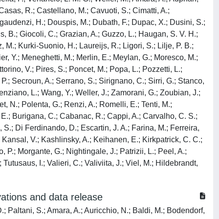
Casas, R.; Castellano, M.; Cavuoti, S.; Cimatti, A.;
egaudenzi, H.; Douspis, M.; Dubath, F.; Dupac, X.; Dusini, S.;
lis, B.; Giocoli, C.; Grazian, A.; Guzzo, L.; Haugan, S. V. H.;
.; Kurki-Suonio, H.; Laureijs, R.; Ligori, S.; Lilje, P. B.;
ier, Y.; Meneghetti, M.; Merlin, E.; Meylan, G.; Moresco, M.;
orino, V.; Pires, S.; Poncet, M.; Popa, L.; Pozzetti, L.;
 P.; Secroun, A.; Serrano, S.; Sirignano, C.; Sirri, G.; Stanco,
Valenziano, L.; Wang, Y.; Weller, J.; Zamorani, G.; Zoubian, J.;
, N.; Polenta, G.; Renzi, A.; Romelli, E.; Tenti, M.;
, E.; Burigana, C.; Cabanac, R.; Cappi, A.; Carvalho, C. S.;
S.; Di Ferdinando, D.; Escartin, J. A.; Farina, M.; Ferreira,
.; Kansal, V.; Kashlinsky, A.; Keihanen, E.; Kirkpatrick, C. C.;
 P.; Morgante, G.; Nightingale, J.; Patrizii, L.; Peel, A.;
utusaus, I.; Valieri, C.; Valiviita, J.; Viel, M.; Hildebrandt,
vations and data release
D.; Paltani, S.; Amara, A.; Auricchio, N.; Baldi, M.; Bodendorf,