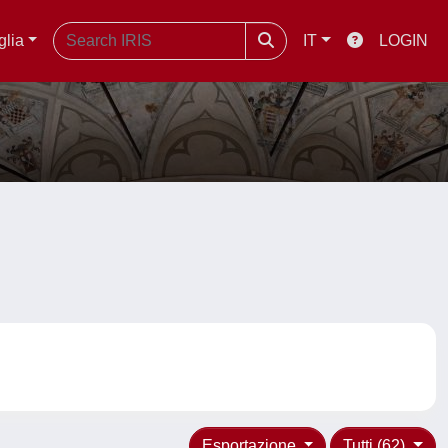
glia
IT
LOGIN
Esportazione
Tutti (62)