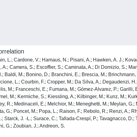
orrelation
in, L.; Cardone, V.; Hamaus, N.; Pisani, A.; Hawken, A. J.; Kovacs
, A.; Camera, S.; Escoffier, S.; Caminata, A.; Di Domizio, S.; Marti
N.; Baldi, M.; Bonino, D.; Branchini, E.; Brescia, M.; Brinchmann,
cione, L.; Courbin, F.; Cropper, M.; Da Silva, A.; Degaudenzi, H.
railis, M.; Franceschi, E.; Fumana, M.; Gómez-Alvarez, P.; Garilli, 
 M.; Kermiche, S.; Kiessling, A.; Kilbinger, M.; Kunz, M.; Kurki-Suo
y, R.; Medinaceli, E.; Melchior, M.; Meneghetti, M.; Meylan, G.; M
nta, G.; Poncet, M.; Popa, L.; Raison, F.; Rebolo, R.; Renzi, A.; Rh
.; Starck, J. -L.; Surace, C.; Tallada-Crespí, P.; Tavagnacco, D.; T
ni, G.; Zoubian, J.; Andreon, S.