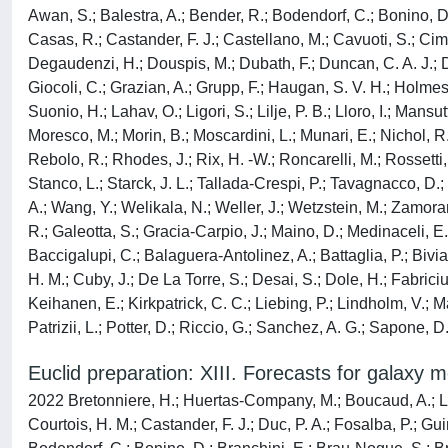
Awan, S.; Balestra, A.; Bender, R.; Bodendorf, C.; Bonino, D.
Casas, R.; Castander, F. J.; Castellano, M.; Cavuoti, S.; Cima
Degaudenzi, H.; Douspis, M.; Dubath, F.; Duncan, C. A. J.; Dusi
Giocoli, C.; Grazian, A.; Grupp, F.; Haugan, S. V. H.; Holmes
Suonio, H.; Lahav, O.; Ligori, S.; Lilje, P. B.; Lloro, I.; Mans
Moresco, M.; Morin, B.; Moscardini, L.; Munari, E.; Nichol, R. 
Rebolo, R.; Rhodes, J.; Rix, H. -W.; Roncarelli, M.; Rossetti, 
Stanco, L.; Starck, J. L.; Tallada-Crespi, P.; Tavagnacco, D.; T
A.; Wang, Y.; Welikala, N.; Weller, J.; Wetzstein, M.; Zamoran
R.; Galeotta, S.; Gracia-Carpio, J.; Maino, D.; Medinaceli, E.;
Baccigalupi, C.; Balaguera-Antolinez, A.; Battaglia, P.; Biv
H. M.; Cuby, J.; De La Torre, S.; Desai, S.; Dole, H.; Fabriciu
Keihanen, E.; Kirkpatrick, C. C.; Liebing, P.; Lindholm, V.; Mai
Patrizii, L.; Potter, D.; Riccio, G.; Sanchez, A. G.; Sapone, D.
Euclid preparation: XIII. Forecasts for galaxy
2022 Bretonniere, H.; Huertas-Company, M.; Boucaud, A.; Lanu
Courtois, H. M.; Castander, F. J.; Duc, P. A.; Fosalba, P.; Gu