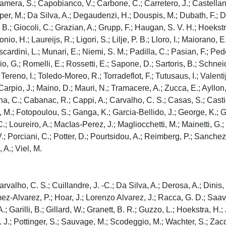
Camera, S.; Capobianco, V.; Carbone, C.; Carretero, J.; Castella
pper, M.; Da Silva, A.; Degaudenzi, H.; Douspis, M.; Dubath, F.; Du
lis, B.; Giocoli, C.; Grazian, A.; Grupp, F.; Haugan, S. V. H.; Hoek
, H.; Laureijs, R.; Ligori, S.; Lilje, P. B.; Lloro, I.; Maiorano, E
rdini, L.; Munari, E.; Niemi, S. M.; Padilla, C.; Pasian, F.; Peder
io, G.; Romelli, E.; Rossetti, E.; Sapone, D.; Sartoris, B.; Schneide
Tereno, I.; Toledo-Moreo, R.; Torradeflot, F.; Tutusaus, I.; Valenti
Carpio, J.; Maino, D.; Mauri, N.; Tramacere, A.; Zucca, E.; Ayllon,
ana, C.; Cabanac, R.; Cappi, A.; Carvalho, C. S.; Casas, S.; Casti
a, M.; Fotopoulou, S.; Ganga, K.; Garcia-Bellido, J.; George, K.; Gi
; Loureiro, A.; MacIas-Perez, J.; Magliocchetti, M.; Mainetti, G.; M
V.; Porciani, C.; Potter, D.; Pourtsidou, A.; Reimberg, P.; Sanchez,
, A.; Viel, M.
valho, C. S.; Cuillandre, J. -C.; Da Silva, A.; Derosa, A.; Dinis, 
-Alvarez, P.; Hoar, J.; Lorenzo Alvarez, J.; Racca, G. D.; Saave
A.; Garilli, B.; Gillard, W.; Granett, B. R.; Guzzo, L.; Hoekstra, H.
W. J.; Pottinger, S.; Sauvage, M.; Scodeggio, M.; Wachter, S.; Zac