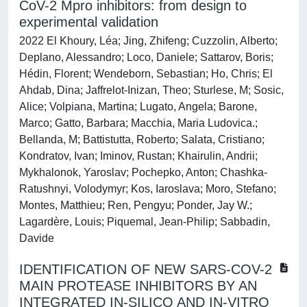
CoV-2 Mpro inhibitors: from design to
experimental validation
2022 El Khoury, Léa; Jing, Zhifeng; Cuzzolin, Alberto;
Deplano, Alessandro; Loco, Daniele; Sattarov, Boris;
Hédin, Florent; Wendeborn, Sebastian; Ho, Chris; El
Ahdab, Dina; Jaffrelot-Inizan, Theo; Sturlese, M; Sosic,
Alice; Volpiana, Martina; Lugato, Angela; Barone,
Marco; Gatto, Barbara; Macchia, Maria Ludovica.;
Bellanda, M; Battistutta, Roberto; Salata, Cristiano;
Kondratov, Ivan; Iminov, Rustan; Khairulin, Andrii;
Mykhalonok, Yaroslav; Pochepko, Anton; Chashka-
Ratushnyi, Volodymyr; Kos, Iaroslava; Moro, Stefano;
Montes, Matthieu; Ren, Pengyu; Ponder, Jay W.;
Lagardère, Louis; Piquemal, Jean-Philip; Sabbadin,
Davide
IDENTIFICATION OF NEW SARS-COV-2
MAIN PROTEASE INHIBITORS BY AN
INTEGRATED IN-SILICO AND IN-VITRO