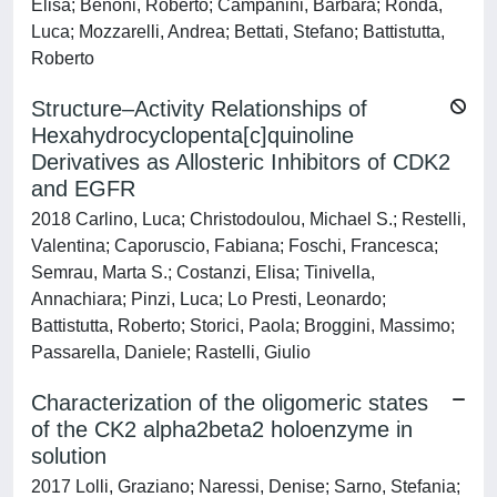
Elisa; Benoni, Roberto; Campanini, Barbara; Ronda,
Luca; Mozzarelli, Andrea; Bettati, Stefano; Battistutta,
Roberto
Structure–Activity Relationships of
Hexahydrocyclopenta[c]quinoline
Derivatives as Allosteric Inhibitors of CDK2
and EGFR
2018 Carlino, Luca; Christodoulou, Michael S.; Restelli,
Valentina; Caporuscio, Fabiana; Foschi, Francesca;
Semrau, Marta S.; Costanzi, Elisa; Tinivella,
Annachiara; Pinzi, Luca; Lo Presti, Leonardo;
Battistutta, Roberto; Storici, Paola; Broggini, Massimo;
Passarella, Daniele; Rastelli, Giulio
Characterization of the oligomeric states
of the CK2 alpha2beta2 holoenzyme in
solution
2017 Lolli, Graziano; Naressi, Denise; Sarno, Stefania;