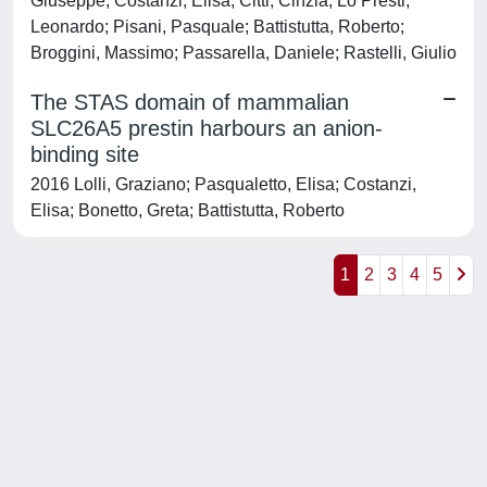
Giuseppe; Costanzi, Elisa; Citti, Cinzia; Lo Presti,
Leonardo; Pisani, Pasquale; Battistutta, Roberto;
Broggini, Massimo; Passarella, Daniele; Rastelli, Giulio
The STAS domain of mammalian
SLC26A5 prestin harbours an anion-
binding site
2016 Lolli, Graziano; Pasqualetto, Elisa; Costanzi,
Elisa; Bonetto, Greta; Battistutta, Roberto
1
2
3
4
5
Powered by
IRIS
-
about IRIS
-
Utilizzo dei cookie
-
Privacy
Copyright © 2026