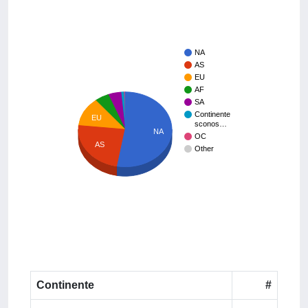
NA
AS
EU
AF
SA
Continente
EU
sconos…
NA
OC
AS
Other
Continente
#