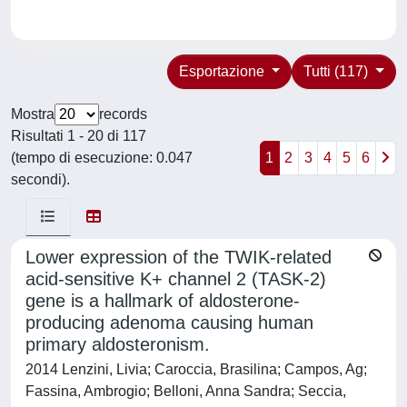
Esportazione
Tutti (117)
Mostra
records
Risultati 1 - 20 di 117
(tempo di esecuzione: 0.047
1
2
3
4
5
6
secondi).
Lower expression of the TWIK-related
acid-sensitive K+ channel 2 (TASK-2)
gene is a hallmark of aldosterone-
producing adenoma causing human
primary aldosteronism.
2014 Lenzini, Livia; Caroccia, Brasilina; Campos, Ag;
Fassina, Ambrogio; Belloni, Anna Sandra; Seccia,