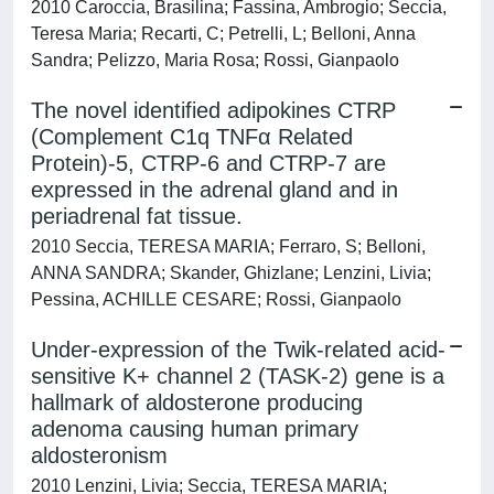
2010 Caroccia, Brasilina; Fassina, Ambrogio; Seccia,
Teresa Maria; Recarti, C; Petrelli, L; Belloni, Anna
Sandra; Pelizzo, Maria Rosa; Rossi, Gianpaolo
The novel identified adipokines CTRP
(Complement C1q TNFα Related
Protein)-5, CTRP-6 and CTRP-7 are
expressed in the adrenal gland and in
periadrenal fat tissue.
2010 Seccia, TERESA MARIA; Ferraro, S; Belloni,
ANNA SANDRA; Skander, Ghizlane; Lenzini, Livia;
Pessina, ACHILLE CESARE; Rossi, Gianpaolo
Under-expression of the Twik-related acid-
sensitive K+ channel 2 (TASK-2) gene is a
hallmark of aldosterone producing
adenoma causing human primary
aldosteronism
2010 Lenzini, Livia; Seccia, TERESA MARIA;