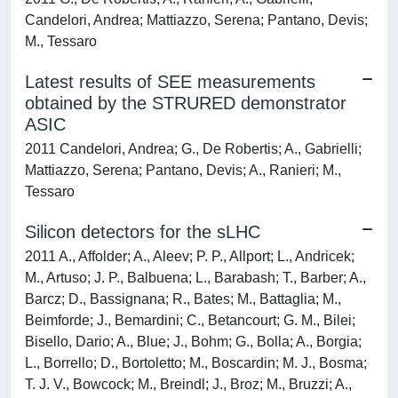
Candelori, Andrea; Mattiazzo, Serena; Pantano, Devis;
M., Tessaro
Latest results of SEE measurements
obtained by the STRURED demonstrator
ASIC
2011 Candelori, Andrea; G., De Robertis; A., Gabrielli;
Mattiazzo, Serena; Pantano, Devis; A., Ranieri; M.,
Tessaro
Silicon detectors for the sLHC
2011 A., Affolder; A., Aleev; P. P., Allport; L., Andricek;
M., Artuso; J. P., Balbuena; L., Barabash; T., Barber; A.,
Barcz; D., Bassignana; R., Bates; M., Battaglia; M.,
Beimforde; J., Bemardini; C., Betancourt; G. M., Bilei;
Bisello, Dario; A., Blue; J., Bohm; G., Bolla; A., Borgia;
L., Borrello; D., Bortoletto; M., Boscardin; M. J., Bosma;
T. J. V., Bowcock; M., Breindl; J., Broz; M., Bruzzi; A.,