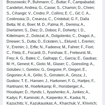
Brzozowski; P., Buhmann; C., Buttar; F., Campabadal;
Candelori, Andrea; G., Casse; S., Charron; D., Chren;
S., Cihangir; V., Cindro; P., Collins; E. C., Gil; C. A.,
Costinoaia; D., Creanza; C., Cristobal; G. F., Dalla
Betta; W. d., Boer; M. D., Palma; R., Demina; A.,
Dierlamm; S., Diez; D., Dobos; F., Doherty; I. D.,
Kittelmann; Z., Dolezal; A., Dolgolenko; C., Dragoi; A.,
Driewer; S., Dutta; D., Eckstein; L., Eklund; I., Eremin;
V., Eremin; J., Erfle; N., Fadeeva; M., Fahrer; F., Fiori;
C., Fleta; E., Focardi; D., Forshaw; E., Fretwurst; M.,
Frey; A. G., Bates; C., Gallrapp; C., Garcia; E., Gaubas;
M. H., Genest; K., Giolo; M., Glaser; C., Goessling; A.,
Golubev; I., Gorelov; G., Gregoire; P., Gregori; E.,
Grigoriev; A. A., Grillo; S., Grinstein; A., Groza; J.,
Guskov; T. E., Hansen; J., Harkonen; F. G., Hartjes; F.,
Hartmann; M., Hoeferkamp; R., Horisberger; A.,
Houdayer; D., Hynds; I., Ilyashenko; A., Junkes; A.,
Kadys; P., Kaminski; A., Karpenko; K., Kaska; N.,
Kazuchits; V., Kazukauskas; A., Kharchuk; V., Khivrich;