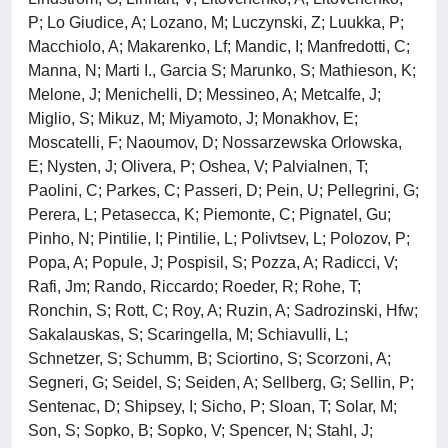
P; Lo Giudice, A; Lozano, M; Luczynski, Z; Luukka, P;
Macchiolo, A; Makarenko, Lf; Mandic, I; Manfredotti, C;
Manna, N; Marti I., Garcia S; Marunko, S; Mathieson, K;
Melone, J; Menichelli, D; Messineo, A; Metcalfe, J;
Miglio, S; Mikuz, M; Miyamoto, J; Monakhov, E;
Moscatelli, F; Naoumov, D; Nossarzewska Orlowska,
E; Nysten, J; Olivera, P; Oshea, V; Palvialnen, T;
Paolini, C; Parkes, C; Passeri, D; Pein, U; Pellegrini, G;
Perera, L; Petasecca, K; Piemonte, C; Pignatel, Gu;
Pinho, N; Pintilie, I; Pintilie, L; Polivtsev, L; Polozov, P;
Popa, A; Popule, J; Pospisil, S; Pozza, A; Radicci, V;
Rafi, Jm; Rando, Riccardo; Roeder, R; Rohe, T;
Ronchin, S; Rott, C; Roy, A; Ruzin, A; Sadrozinski, Hfw;
Sakalauskas, S; Scaringella, M; Schiavulli, L;
Schnetzer, S; Schumm, B; Sciortino, S; Scorzoni, A;
Segneri, G; Seidel, S; Seiden, A; Sellberg, G; Sellin, P;
Sentenac, D; Shipsey, I; Sicho, P; Sloan, T; Solar, M;
Son, S; Sopko, B; Sopko, V; Spencer, N; Stahl, J;