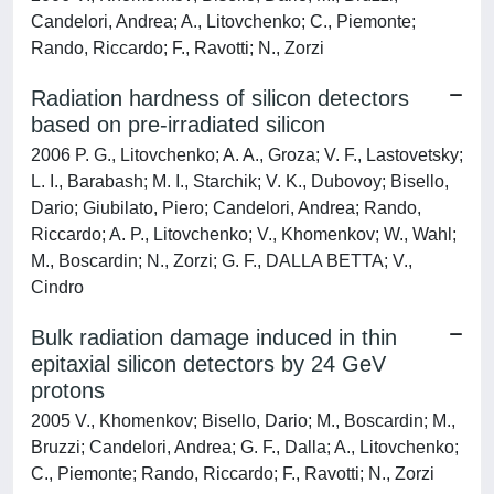
Candelori, Andrea; A., Litovchenko; C., Piemonte;
Rando, Riccardo; F., Ravotti; N., Zorzi
Radiation hardness of silicon detectors
based on pre-irradiated silicon
2006 P. G., Litovchenko; A. A., Groza; V. F., Lastovetsky;
L. I., Barabash; M. I., Starchik; V. K., Dubovoy; Bisello,
Dario; Giubilato, Piero; Candelori, Andrea; Rando,
Riccardo; A. P., Litovchenko; V., Khomenkov; W., Wahl;
M., Boscardin; N., Zorzi; G. F., DALLA BETTA; V.,
Cindro
Bulk radiation damage induced in thin
epitaxial silicon detectors by 24 GeV
protons
2005 V., Khomenkov; Bisello, Dario; M., Boscardin; M.,
Bruzzi; Candelori, Andrea; G. F., Dalla; A., Litovchenko;
C., Piemonte; Rando, Riccardo; F., Ravotti; N., Zorzi