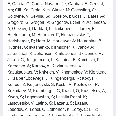
E; Garcia, C; Garcia Navarro, Je; Gaubas, E; Genest,
Mh; Gill, Ka; Giolo, Kim; Glaser, M; Goessling, C;
Golovine, V; Sevilla, Sg; Gorelov, I; Goss, J; Bates, Ag;
Gregoire, G; Gregori, P; Grigoriev, E; Grillo, Aa; Groza,
A; Guskov, J; Haddad, L; Harkonen, J; Hauler, F;
Hoeferkamp, M; Honniger, F; Horazdovsky, T;
Horisberger, R; Horn, M; Houdayer, A; Hourahine, B;
Hughes, G; Ilyashenko, I; Irmscher, K; Ivanov, A;
Jarasiunas, K; Johansen, Kmh; Jones, Bk; Jones, R;
Joram, C; Jungermann, L; Kalinina, E; Kaminski, P;
Karpenko, A; Karpov, A; Kazlauskiene, V;
Kazukauskas, V; Khivrich, V; Khomenkov, V; Kierstead,
J; Klaiber Lodewigs, J; Klingenberga, R; Kodys, P;
Kohout, Z; Korjenevski, S; Koski, M; Kozlowski, R;
Kozodaev, M; Kramberger, G; Krasel, O; Kuznetsov, A;
Kwan, S; Lagomarsino, S; Lassila Perini, K;
Lastovetsky, V; Latino, G; Lazanu, S; Lazanu, I;
Lebedev, A; Lebel, C; Leinonen, K; Leroy, C; Li, Z;
Lindstrom, G; Linhart, V; Litovchenko, A; Litovchenko,