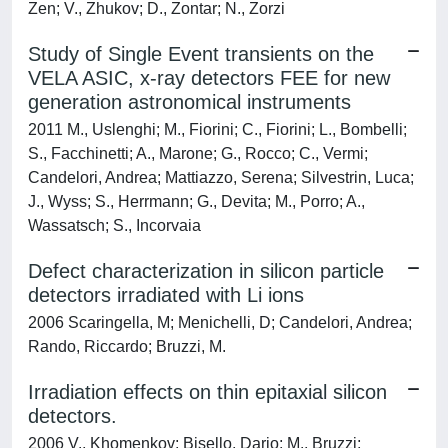
Zen; V., Zhukov; D., Zontar; N., Zorzi
Study of Single Event transients on the
VELA ASIC, x-ray detectors FEE for new
generation astronomical instruments
2011 M., Uslenghi; M., Fiorini; C., Fiorini; L., Bombelli;
S., Facchinetti; A., Marone; G., Rocco; C., Vermi;
Candelori, Andrea; Mattiazzo, Serena; Silvestrin, Luca;
J., Wyss; S., Herrmann; G., Devita; M., Porro; A.,
Wassatsch; S., Incorvaia
Defect characterization in silicon particle
detectors irradiated with Li ions
2006 Scaringella, M; Menichelli, D; Candelori, Andrea;
Rando, Riccardo; Bruzzi, M.
Irradiation effects on thin epitaxial silicon
detectors.
2006 V., Khomenkov; Bisello, Dario; M., Bruzzi;