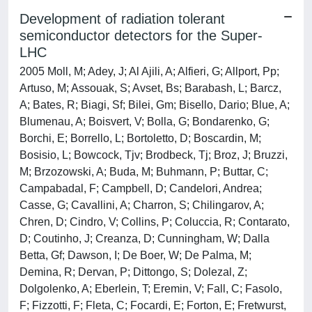
Development of radiation tolerant
semiconductor detectors for the Super-
LHC
2005 Moll, M; Adey, J; Al Ajili, A; Alfieri, G; Allport, Pp;
Artuso, M; Assouak, S; Avset, Bs; Barabash, L; Barcz,
A; Bates, R; Biagi, Sf; Bilei, Gm; Bisello, Dario; Blue, A;
Blumenau, A; Boisvert, V; Bolla, G; Bondarenko, G;
Borchi, E; Borrello, L; Bortoletto, D; Boscardin, M;
Bosisio, L; Bowcock, Tjv; Brodbeck, Tj; Broz, J; Bruzzi,
M; Brzozowski, A; Buda, M; Buhmann, P; Buttar, C;
Campabadal, F; Campbell, D; Candelori, Andrea;
Casse, G; Cavallini, A; Charron, S; Chilingarov, A;
Chren, D; Cindro, V; Collins, P; Coluccia, R; Contarato,
D; Coutinho, J; Creanza, D; Cunningham, W; Dalla
Betta, Gf; Dawson, I; De Boer, W; De Palma, M;
Demina, R; Dervan, P; Dittongo, S; Dolezal, Z;
Dolgolenko, A; Eberlein, T; Eremin, V; Fall, C; Fasolo,
F; Fizzotti, F; Fleta, C; Focardi, E; Forton, E; Fretwurst,