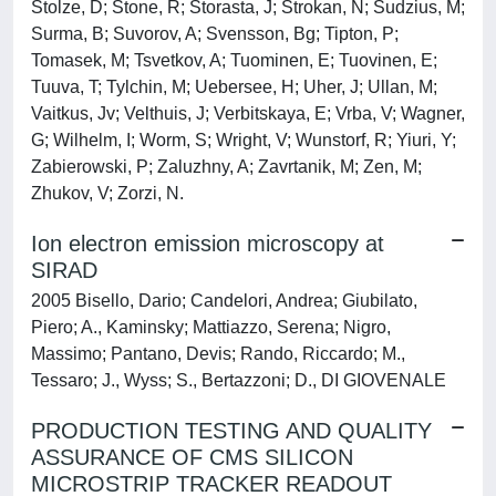
Stolze, D; Stone, R; Storasta, J; Strokan, N; Sudzius, M;
Surma, B; Suvorov, A; Svensson, Bg; Tipton, P;
Tomasek, M; Tsvetkov, A; Tuominen, E; Tuovinen, E;
Tuuva, T; Tylchin, M; Uebersee, H; Uher, J; Ullan, M;
Vaitkus, Jv; Velthuis, J; Verbitskaya, E; Vrba, V; Wagner,
G; Wilhelm, I; Worm, S; Wright, V; Wunstorf, R; Yiuri, Y;
Zabierowski, P; Zaluzhny, A; Zavrtanik, M; Zen, M;
Zhukov, V; Zorzi, N.
Ion electron emission microscopy at
SIRAD
2005 Bisello, Dario; Candelori, Andrea; Giubilato,
Piero; A., Kaminsky; Mattiazzo, Serena; Nigro,
Massimo; Pantano, Devis; Rando, Riccardo; M.,
Tessaro; J., Wyss; S., Bertazzoni; D., DI GIOVENALE
PRODUCTION TESTING AND QUALITY
ASSURANCE OF CMS SILICON
MICROSTRIP TRACKER READOUT