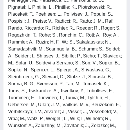
Pernegger; M., Petasecca; C., Piemonte; G. U.,
Pignatel; I., Pintilie; L., Pintilie; K., Piotrzkowski; R.,
Placekett; T., Poehlsen; L., Polivtsev; J., Popule; S.,
Pospisil; J., Preiss; V., Radicci; R., Radu; J. M., Raf;
Rando, Riccardo; R., Richter; R., Roeder; R., Roger; S.,
Rogozhkin; T., Rohe; S., Ronchin; C., Rott; A., Roy; A.,
Rummler; A., Ruzin; H. F., W.; S., Sakalauskas; N.,
Samadashvili; M., Scaringella; B., Schumm; S., Seidel;
A., Seiden; I., Shipsey; J., Sibille; P., Sicho; T., Slavicek;
M., Solar; U., Soldevila Serrano; S., Son; V., Sopko; B.,
Sopko; N., Spencer; L., Spiegel; A., Srivastava; G.,
Steinbrueck; G., Stewart; D., Stolze; J., Storasta; B.,
Surma; B. G., Svensson; P., Tan; M., Tomasek; K.,
Toms; S., Tsiskaridze; A., Tsvetkov; Y., Tuboltsev; E.,
Tuominen; E., Tuovinen; T., Tuuva; M., Tylchin; H.,
Uebersee; M., Ullan; J. V., Vaitkus; M. v., Beuzekom; E.,
Verbitskaya; I. V., Alvarez; J., Visser; J., Vossebeld; V.,
Vrba; M., Walz; P., Weigell; L., Wiik; I., Wilhelm; R.,
Wunstorf; A., Zaluzhny; M., Zavrtanik; J., Zelazko; M.,