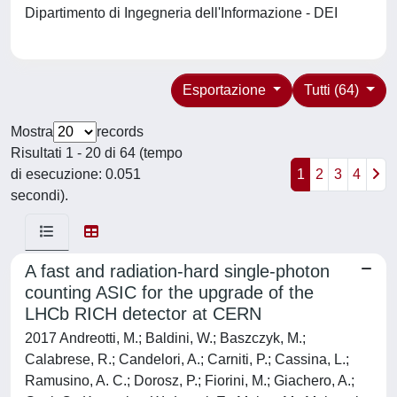
Dipartimento di Ingegneria dell'Informazione - DEI
Esportazione
Tutti (64)
Mostra
records
Risultati 1 - 20 di 64 (tempo
di esecuzione: 0.051
1
2
3
4
secondi).
A fast and radiation-hard single-photon
counting ASIC for the upgrade of the
LHCb RICH detector at CERN
2017 Andreotti, M.; Baldini, W.; Baszczyk, M.;
Calabrese, R.; Candelori, A.; Carniti, P.; Cassina, L.;
Ramusino, A. C.; Dorosz, P.; Fiorini, M.; Giachero, A.;