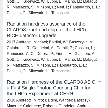
Gotti, C.; Kucewicz, W.; Luppi, E.; Maino, M.; Malaguti,
R.; Mattiazzo, S.; Minzoni, L.; Neri, I.; Pappalardo, L. L.;
Pessina, G.; Silvestrin, L.; Tomassetti, L.
Radiation hardness assurance of the
CLARO8 front-end chip for the LHCb
RICH detector upgrade
2017 Andreotti, Michael; Baldini, W.; Baszczykc, M.;
Calabrese, R.; Candelori, A.; Carniti, P.; Cassina, L.;
Ramusino, A. C.; Dorosz, P.; Fiorini, M.; Giachero, A.;
Gotti, C.; Kucewicz, W.; Luppi, E.; Maino, M.; Malaguti,
R.; Mattiazzo, S.; Minzoni, L.; Pappalardo, L. L.;
Pessina, G.; Silvestrin, L.; Tomassetti, L.
Radiation Hardness of the CLARO8 ASIC:
a Fast Single-Photon Counting Chip for
the LHCb Experiment at CERN
2016 Andreotti, Mirco; Baldini, Wander; Baszczyk,
Mateusz; Calabrese, Roberto; Candelori, Andrea;