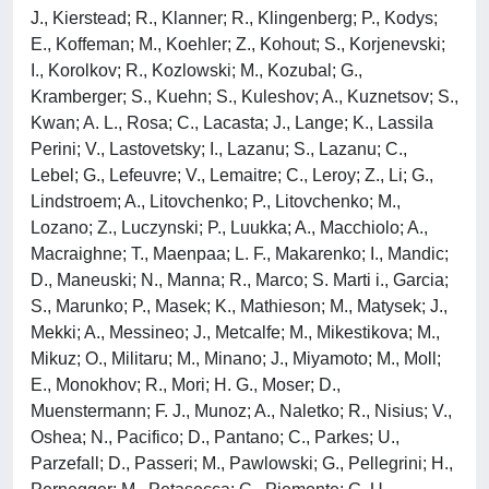
J., Kierstead; R., Klanner; R., Klingenberg; P., Kodys;
E., Koffeman; M., Koehler; Z., Kohout; S., Korjenevski;
I., Korolkov; R., Kozlowski; M., Kozubal; G.,
Kramberger; S., Kuehn; S., Kuleshov; A., Kuznetsov; S.,
Kwan; A. L., Rosa; C., Lacasta; J., Lange; K., Lassila
Perini; V., Lastovetsky; I., Lazanu; S., Lazanu; C.,
Lebel; G., Lefeuvre; V., Lemaitre; C., Leroy; Z., Li; G.,
Lindstroem; A., Litovchenko; P., Litovchenko; M.,
Lozano; Z., Luczynski; P., Luukka; A., Macchiolo; A.,
Macraighne; T., Maenpaa; L. F., Makarenko; I., Mandic;
D., Maneuski; N., Manna; R., Marco; S. Marti i., Garcia;
S., Marunko; P., Masek; K., Mathieson; M., Matysek; J.,
Mekki; A., Messineo; J., Metcalfe; M., Mikestikova; M.,
Mikuz; O., Militaru; M., Minano; J., Miyamoto; M., Moll;
E., Monokhov; R., Mori; H. G., Moser; D.,
Muenstermann; F. J., Munoz; A., Naletko; R., Nisius; V.,
Oshea; N., Pacifico; D., Pantano; C., Parkes; U.,
Parzefall; D., Passeri; M., Pawlowski; G., Pellegrini; H.,