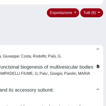
Esportazione
Tutti (8)
la, Giuseppe; Costa, Rodolfo; Palù, G.
functional biogenesis of multivesicular bodies
H; CAMPADELLI FIUME, G; Palu', Giorgio; Parolin, MARIA
and its accessory subunit.