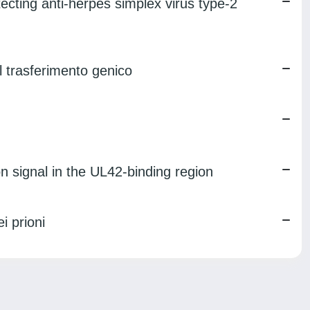
cting anti-herpes simplex virus type-2
 il trasferimento genico
n signal in the UL42-binding region
i prioni