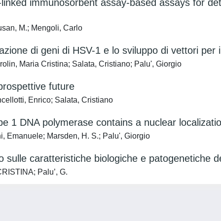
-linked immunosorbent assay-based assays for dete
Cusan, M.; Mengoli, Carlo
zzazione di geni di HSV-1 e lo sviluppo di vettori per
rolin, Maria Cristina; Salata, Cristiano; Palu', Giorgio
prospettive future
llotti, Enrico; Salata, Cristiano
ype 1 DNA polymerase contains a nuclear localizatio
ni, Emanuele; Marsden, H. S.; Palu', Giorgio
ulle caratteristiche biologiche e patogenetiche de
 CRISTINA; Palu’, G.