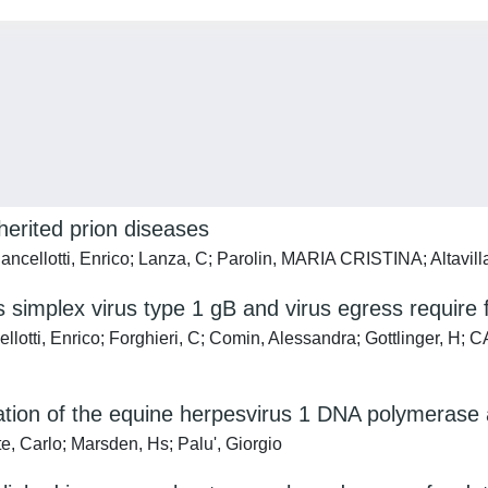
erited prion diseases
 Cancellotti, Enrico; Lanza, C; Parolin, MARIA CRISTINA; Altavil
es simplex virus type 1 gB and virus egress require 
ncellotti, Enrico; Forghieri, C; Comin, Alessandra; Gottlinger, 
zation of the equine herpesvirus 1 DNA polymerase 
e, Carlo; Marsden, Hs; Palu', Giorgio