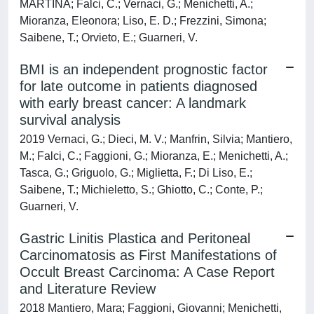
MARTINA; Falci, C.; Vernaci, G.; Menichetti, A.;
Mioranza, Eleonora; Liso, E. D.; Frezzini, Simona;
Saibene, T.; Orvieto, E.; Guarneri, V.
BMI is an independent prognostic factor
for late outcome in patients diagnosed
with early breast cancer: A landmark
survival analysis
2019 Vernaci, G.; Dieci, M. V.; Manfrin, Silvia; Mantiero,
M.; Falci, C.; Faggioni, G.; Mioranza, E.; Menichetti, A.;
Tasca, G.; Griguolo, G.; Miglietta, F.; Di Liso, E.;
Saibene, T.; Michieletto, S.; Ghiotto, C.; Conte, P.;
Guarneri, V.
Gastric Linitis Plastica and Peritoneal
Carcinomatosis as First Manifestations of
Occult Breast Carcinoma: A Case Report
and Literature Review
2018 Mantiero, Mara; Faggioni, Giovanni; Menichetti,