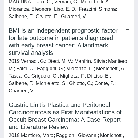
MARTINA; Falci, C.; Vernaci, G.; Menichetti, A.;
Mioranza, Eleonora; Liso, E. D.; Frezzini, Simona;
Saibene, T.; Orvieto, E.; Guarneri, V.
BMI is an independent prognostic factor
for late outcome in patients diagnosed
with early breast cancer: A landmark
survival analysis
2019 Vernaci, G.; Dieci, M. V.; Manfrin, Silvia; Mantiero,
M.; Falci, C.; Faggioni, G.; Mioranza, E.; Menichetti, A.;
Tasca, G.; Griguolo, G.; Miglietta, F.; Di Liso, E.;
Saibene, T.; Michieletto, S.; Ghiotto, C.; Conte, P.;
Guarneri, V.
Gastric Linitis Plastica and Peritoneal
Carcinomatosis as First Manifestations of
Occult Breast Carcinoma: A Case Report
and Literature Review
2018 Mantiero, Mara; Faggioni, Giovanni; Menichetti,