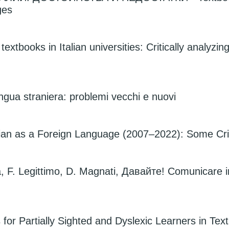
ges
xtbooks in Italian universities: Critically analyzin
ngua straniera: problemi vecchi e nuovi
ssian as a Foreign Language (2007–2022): Some Cri
 F. Legittimo, D. Magnati, Давайте! Comunicare in 
ies for Partially Sighted and Dyslexic Learners in 