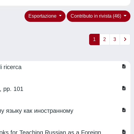
Esportazione
Contributo in rivista (46)
1
2
3
i ricerca
, pp. 101
у языку как иностранному
r Teaching Russian as a Foreign