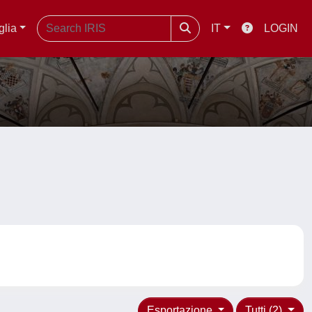
glia
IT
LOGIN
Esportazione
Tutti (2)