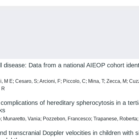
l disease: Data from a national AIEOP cohort identi
oni, M E; Cesaro, S; Arcioni, F; Piccolo, C; Mina, T; Zecca, M; C
, R
complications of hereditary spherocytosis in a terti
ks
o; Munaretto, Vania; Pozzebon, Francesco; Trapanese, Roberta; 
 transcranial Doppler velocities in children with s