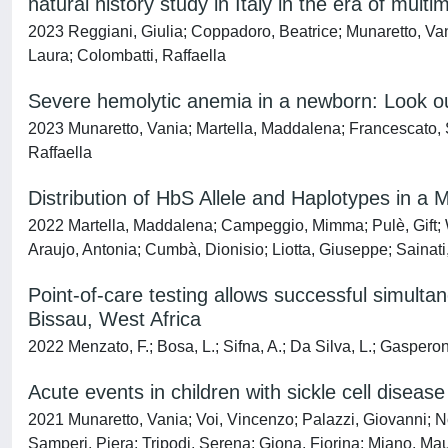
natural history study in Italy in the era of mult
2023 Reggiani, Giulia; Coppadoro, Beatrice; Munaretto, Vani
Laura; Colombatti, Raffaella
Severe hemolytic anemia in a newborn: Look o
2023 Munaretto, Vania; Martella, Maddalena; Francescato, S
Raffaella
Distribution of HbS Allele and Haplotypes in a 
2022 Martella, Maddalena; Campeggio, Mimma; Pulè, Gift; W
Araujo, Antonia; Cumbà, Dionisio; Liotta, Giuseppe; Sainati,
Point-of-care testing allows successful simultan
Bissau, West Africa
2022 Menzato, F.; Bosa, L.; Sifna, A.; Da Silva, L.; Gasperoni,
Acute events in children with sickle cell disea
2021 Munaretto, Vania; Voi, Vincenzo; Palazzi, Giovanni; N
Samperi, Piera; Tripodi, Serena; Giona, Fiorina; Miano, Maur