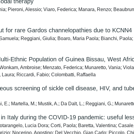
imodal therapy
a; Pieroni, Alessio; Viaro, Federica; Manara, Renzo; Beaubrun, 
ut for rare Gardos channelopathies due to KCNN4
amuela; Reggiani, Giulia; Boaro, Maria Paola; Bianchi, Paola; F
Multi-Ethnic Population of Guinea Bissau, West Afric
onkam, Ambroise; Menzato, Federica; Munaretto, Vania; Viola,
 Laura; Riccardi, Fabio; Colombatti, Raffaella
eous screening of sickle cell disease, HIV, and tub
 E.; Martella, M.; Mustik, A.; Da Dalt, L.; Reggiani, G.; Munaretto,
se in Italy during the COVID-19 pandemic: useful le
otarangelo, Lucia Dora; Corti, Paola; Baretta, Valentina; Casa
izio; Nocerino, Agostino; Del Vecchio, Gian Carlo; Piccolo, Chia