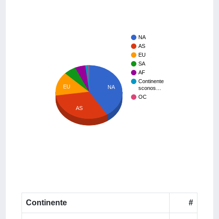
NA
AS
EU
SA
AF
Continente
EU
NA
sconos…
OC
AS
Continente
#