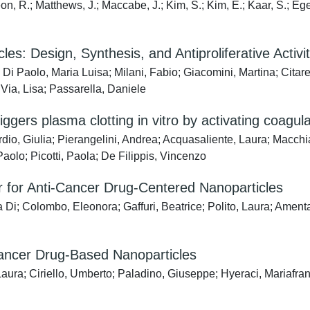
eon, R.; Matthews, J.; Maccabe, J.; Kim, S.; Kim, E.; Kaar, S.; E
s: Design, Synthesis, and Antiproliferative Activi
Di Paolo, Maria Luisa; Milani, Fabio; Giacomini, Martina; Citare
 Via, Lisa; Passarella, Daniele
ers plasma clotting in vitro by activating coagulat
dio, Giulia; Pierangelini, Andrea; Acquasaliente, Laura; Macch
Paolo; Picotti, Paola; De Filippis, Vincenzo
r for Anti-Cancer Drug-Centered Nanoparticles
a Di; Colombo, Eleonora; Gaffuri, Beatrice; Polito, Laura; Amenta
cancer Drug-Based Nanoparticles
ura; Ciriello, Umberto; Paladino, Giuseppe; Hyeraci, Mariafranc