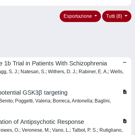
Esportazione
Tutti (8)
1b Trial in Patients With Schizophrenia
agg, S. J.; Natesan, S.; Withers, D. J.; Rabiner, E. A.; Wells,
potential GSK3β targeting
enito; Poggetti, Valeria; Borreca, Antonella; Baglini,
cation of Antipsychotic Response
Howes, O.; Veronese, M.; Vano, L.; Talbot, P. S.; Rutigliano,