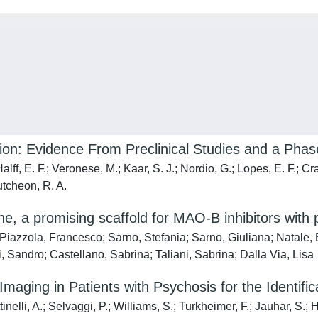
: Evidence From Preclinical Studies and a Phase 
alff, E. F.; Veronese, M.; Kaar, S. J.; Nordio, G.; Lopes, E. F.; Cr
utcheon, R. A.
e, a promising scaffold for MAO-B inhibitors with 
 Piazzola, Francesco; Sarno, Stefania; Sarno, Giuliana; Natale, B
 Sandro; Castellano, Sabrina; Taliani, Sabrina; Dalla Via, Lisa
maging in Patients with Psychosis for the Identifi
nelli, A.; Selvaggi, P.; Williams, S.; Turkheimer, F.; Jauhar, S.; 