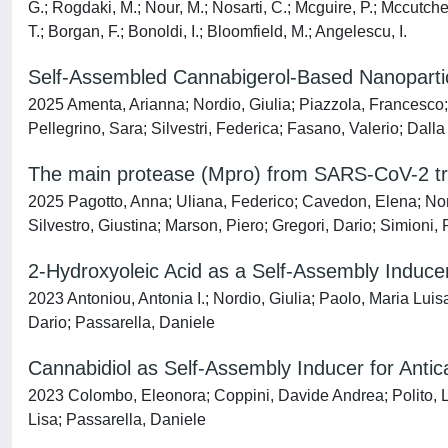
G.; Rogdaki, M.; Nour, M.; Nosarti, C.; Mcguire, P.; Mccutch
T.; Borgan, F.; Bonoldi, I.; Bloomfield, M.; Angelescu, I.
Self-Assembled Cannabigerol-Based Nanoparticle
2025 Amenta, Arianna; Nordio, Giulia; Piazzola, Francesco; 
Pellegrino, Sara; Silvestri, Federica; Fasano, Valerio; Dalla
The main protease (Mpro) from SARS-CoV-2 trigg
2025 Pagotto, Anna; Uliana, Federico; Cavedon, Elena; Nor
Silvestro, Giustina; Marson, Piero; Gregori, Dario; Simioni, 
2-Hydroxyoleic Acid as a Self-Assembly Induce
2023 Antoniou, Antonia I.; Nordio, Giulia; Paolo, Maria Luis
Dario; Passarella, Daniele
Cannabidiol as Self-Assembly Inducer for Anti
2023 Colombo, Eleonora; Coppini, Davide Andrea; Polito, La
Lisa; Passarella, Daniele