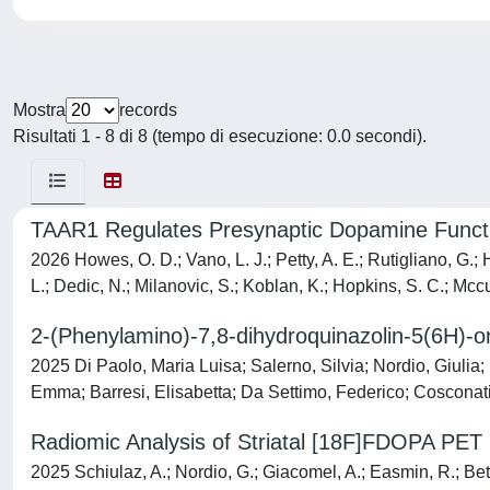
Mostra
records
Risultati 1 - 8 di 8 (tempo di esecuzione: 0.0 secondi).
TAAR1 Regulates Presynaptic Dopamine Function
2026 Howes, O. D.; Vano, L. J.; Petty, A. E.; Rutigliano, G.; H
L.; Dedic, N.; Milanovic, S.; Koblan, K.; Hopkins, S. C.; Mcc
2-(Phenylamino)-7,8-dihydroquinazolin-5(6H)-on
2025 Di Paolo, Maria Luisa; Salerno, Silvia; Nordio, Giulia;
Emma; Barresi, Elisabetta; Da Settimo, Federico; Cosconati,
Radiomic Analysis of Striatal [18F]FDOPA PET I
2025 Schiulaz, A.; Nordio, G.; Giacomel, A.; Easmin, R.; Betti