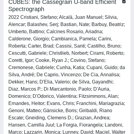
CUBES: the Cassegrain U-band Efficient
Spectrograph
2022 Cristiani, Stefano; Alcalá, Juan Manuel; Silvia,
Alencar; Balashev, Serj; Bastian, Nate; Barbuy, Beatriz;
Umberto, Battino; Calcines Rosario, Ariadna;
Calderone, Giorgio; Cambianica, Pamela; Carini,
Roberta; Carter, Brad; Cassisi, Santi; Castilho, Bruno;
Cescutti, Gabriele; Christlieb, Norbert; Cirami, Roberto;
Coretti, Igor; Cooke, Ryan J.; Covino, Stefano;
Cremonese, Gabriele; Cunha, Katia; Cupani, Guido; da
Silva, André; De Caprio, Vincenzo; De Cia, Annalisa;
Dekker, Hans; D'Elia, Valerio; de Silva, Gayandhi;
Diaz, Marcos P.; Di Marcantonio, Paolo; D'Auria,
Domenico; D'Odorico, Valentina; Fitzsimmons, Alan;
Ernandes, Heitor; Evans, Chris; Franchini, Mariagrazia;
Genoni, Matteo; Gänsicke, Boris; Giribaldi, Riano
Escate; Gneiding, Clemens D.; Grazian, Andrea;
Hansen, Camilla Juul; La Forgia, Fiorangela; Landoni,
Marco; Lazzarin, Monica; Lunney, David; Maciel, Walter