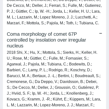
De Cecco, M.; Deller, J.; Ferrari, S.; Fulle, M.; Gutierrez,
P. J.; Güttler, C.; Ip, W. -H.; Jorda, L.; Keller, H. U.; Lara,
M. L.; Lazzarin, M.; Lopez Moreno, J. J.; Lucchetti, A.;
Marzari, F.; Mottola, S.; Pajola, M.; Toth, I.; Tubiana, C.
Coma morphology of comet 67P
controlled by insolation over irregular
nucleus
2018 Shi, X.; Hu, X.; Mottola, S.; Sierks, H.; Keller, H.
U.; Rose, M.; Güttler, C.; Fulle, M.; Fornasier, S.;
Agarwal, J.; Pajola, M.; Tubiana, C.; Bodewits, D.;
Barbieri, C.; Lamy, P. L.; Rodrigo, R.; Koschny, D.;
Barucci, M. A.; Bertaux, J. -L.; Bertini, I.; Boudreault, S.;
Cremonese, G.; Da Deppo, V.; Davidsson, B.; Debei,
S.; De Cecco, M.; Deller, J.; Groussin, O.; Gutiérrez, P.
J.; Hviid, S. F.; Ip, W. -H.; Jorda, L.; Knollenberg, J.;
Kovacs, G.; Kramm, J. -R.; Kührt, E.; Küppers, M.; Lara,
L. M.; Lazzarin, M.; Lopez-Moreno, J. J.; Marzari, F.;