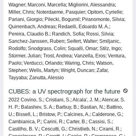
Wagner; Marconi, Marcella; Migliorini, Alessandra;
Miller, Chris; Noterdaeme, Pasquier; Opitom, Cyrielle;
Pariani, Giorgio; Pilecki, Bogumil; Piranomonte, Silvia;
Quirrenbach, Andreas; Redaelli, Edoardo M. A.;
Pereira, Claudio B.; Randich, Sofia; Rossi, Silvia;
Sanchez-Janssen, Ruben; Seifert, Walter; Smiljanic,
Rodolfo; Snodgrass, Colin; Squalli, Omar; Stilz, Ingo;
Stürmer, Julian; Trost, Andrea; Vanzella, Eros; Ventura,
Paolo; Verducci, Orlando; Waring, Chris; Watson,
Stephen; Wells, Martyn; Wright, Duncan; Zafar,
Tayyaba; Zanutta, Alessio
CUBES: a UV spectrograph for the future
2022 Covino, S.; Cristiani, S.; Alcala', J. M.; Alencar, S.
H. P.; Balashev, S. A.; Barbuy, B.; Bastian, N.; Battino,
U.; Bissell, L.; Bristow, P.; Calcines, A.; Calderone, G.;
Cambianica, P.; Carini, R.; Carter, B.; Cassisi, S.;
Castilho, B. V.; Cescutti, G.; Christlieb, N.; Cirami, R.;