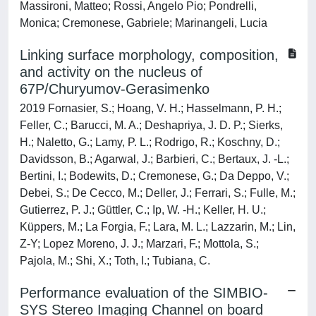
Massironi, Matteo; Rossi, Angelo Pio; Pondrelli,
Monica; Cremonese, Gabriele; Marinangeli, Lucia
Linking surface morphology, composition,
and activity on the nucleus of
67P/Churyumov-Gerasimenko
2019 Fornasier, S.; Hoang, V. H.; Hasselmann, P. H.;
Feller, C.; Barucci, M. A.; Deshapriya, J. D. P.; Sierks,
H.; Naletto, G.; Lamy, P. L.; Rodrigo, R.; Koschny, D.;
Davidsson, B.; Agarwal, J.; Barbieri, C.; Bertaux, J. -L.;
Bertini, I.; Bodewits, D.; Cremonese, G.; Da Deppo, V.;
Debei, S.; De Cecco, M.; Deller, J.; Ferrari, S.; Fulle, M.;
Gutierrez, P. J.; Güttler, C.; Ip, W. -H.; Keller, H. U.;
Küppers, M.; La Forgia, F.; Lara, M. L.; Lazzarin, M.; Lin,
Z-Y; Lopez Moreno, J. J.; Marzari, F.; Mottola, S.;
Pajola, M.; Shi, X.; Toth, I.; Tubiana, C.
Performance evaluation of the SIMBIO-
SYS Stereo Imaging Channel on board