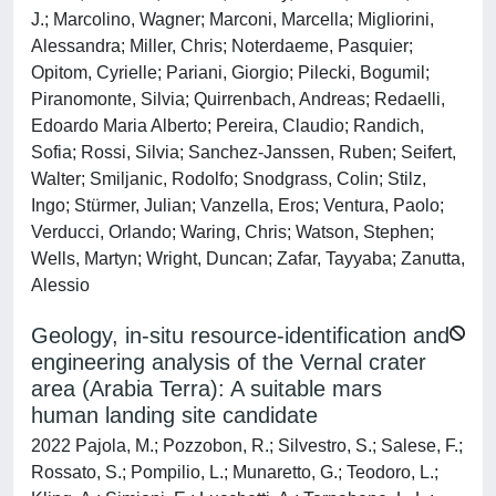
J.; Marcolino, Wagner; Marconi, Marcella; Migliorini,
Alessandra; Miller, Chris; Noterdaeme, Pasquier;
Opitom, Cyrielle; Pariani, Giorgio; Pilecki, Bogumil;
Piranomonte, Silvia; Quirrenbach, Andreas; Redaelli,
Edoardo Maria Alberto; Pereira, Claudio; Randich,
Sofia; Rossi, Silvia; Sanchez-Janssen, Ruben; Seifert,
Walter; Smiljanic, Rodolfo; Snodgrass, Colin; Stilz,
Ingo; Stürmer, Julian; Vanzella, Eros; Ventura, Paolo;
Verducci, Orlando; Waring, Chris; Watson, Stephen;
Wells, Martyn; Wright, Duncan; Zafar, Tayyaba; Zanutta,
Alessio
Geology, in-situ resource-identification and
engineering analysis of the Vernal crater
area (Arabia Terra): A suitable mars
human landing site candidate
2022 Pajola, M.; Pozzobon, R.; Silvestro, S.; Salese, F.;
Rossato, S.; Pompilio, L.; Munaretto, G.; Teodoro, L.;