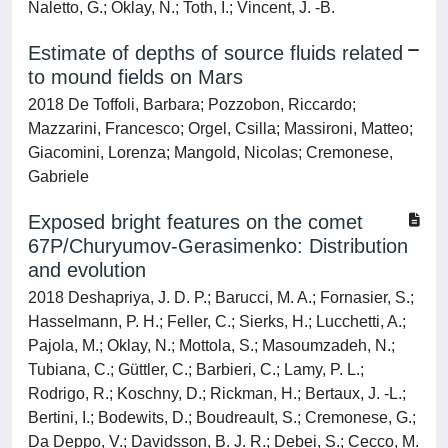
Naletto, G.; Oklay, N.; Toth, I.; Vincent, J. -B.
Estimate of depths of source fluids related
to mound fields on Mars
2018 De Toffoli, Barbara; Pozzobon, Riccardo;
Mazzarini, Francesco; Orgel, Csilla; Massironi, Matteo;
Giacomini, Lorenza; Mangold, Nicolas; Cremonese,
Gabriele
Exposed bright features on the comet
67P/Churyumov-Gerasimenko: Distribution
and evolution
2018 Deshapriya, J. D. P.; Barucci, M. A.; Fornasier, S.;
Hasselmann, P. H.; Feller, C.; Sierks, H.; Lucchetti, A.;
Pajola, M.; Oklay, N.; Mottola, S.; Masoumzadeh, N.;
Tubiana, C.; Güttler, C.; Barbieri, C.; Lamy, P. L.;
Rodrigo, R.; Koschny, D.; Rickman, H.; Bertaux, J. -L.;
Bertini, I.; Bodewits, D.; Boudreault, S.; Cremonese, G.;
Da Deppo, V.; Davidsson, B. J. R.; Debei, S.; Cecco, M.