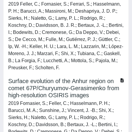
2019 Feller, C.; Fornasier, S.; Ferrari, S.; Hasselmann,
P. H.; Barucci, A.; Massironi, M.; Deshapriya, J. D. P.;
Sierks, H.; Naletto, G.; Lamy, P. L.; Rodrigo, R.;
Koschny, D.; Davidsson, B. J. R.; Bertaux, J. -L.; Bertini,
I.; Bodewits, D.; Cremonese, G.; Da Deppo, V.; Debei,
S.; De Cecco, M.; Fulle, M.; Gutiérrez, P. J.; Güttler, C.;
Ip, W. -H.; Keller, H. U.; Lara, L. M.; Lazzarin, M.; López-
Moreno, J. J.; Marzari, F.; Shi, X.; Tubiana, C.; Gaskell,
B.; La Forgia, F.; Lucchetti, A.; Mottola, S.; Pajola, M.;
Preusker, F.; Scholten, F.
Surface evolution of the Anhur region on
comet 67P/Churyumov-Gerasimenko from
high-resolution OSIRIS images
2019 Fornasier, S.; Feller, C.; Hasselmann, P. H.;
Barucci, M. A.; Sunshine, J.; Vincent, J. -B.; Shi, X.;
Sierks, H.; Naletto, G.; Lamy, P. L.; Rodrigo, R.;
Koschny, D.; Davidsson, B.; Bertaux, J. -L.; Bertini, I.;
Bodewits, D.; Cremonese, G.; Da Deppo, V.; Debei, S.;