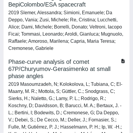
BepiColombo/ESA spacecraft
2019 Slemer, Alessandra; Simioni, Emanuele; Da
Deppo, Vania; Zusi, Michele; Re, Cristina; Lucchetti,
Alice; Dami, Michele; Borrelli, Donato; Veltroni, Iacopo
Ficai; Tommasi, Leonardo; Aroldi, Gianluca; Mugnuolo,
Raffaele; Amoroso, Marilena; Capria, Maria Teresa;
Cremonese, Gabriele
Phase-curve analysis of comet
67P/Churyumov-Gerasimenko at small
phase angles
2019 Masoumzadeh, N; Kolokolova, L; Tubiana, C; El-
Maarry, M. R.; Mottola, S; Güttler, C.; Snodgrass, C;
Sierks, H.; Naletto, G.; Lamy, P. L.; Rodrigo, R.;
Koschny, D; Davidsson, B; Barucci, M. A.; Bertaux, J. -
L.; Bertini, I; Bodewits, D.; Cremonese, G; Da Deppo,
V.; Debei, S.; De Cecco, M.; Deller, J.; Fornasier, S.;
Fulle, M; Gutiérrez, P. J.; Hasselmann, P. H.; Ip, W. -H.;