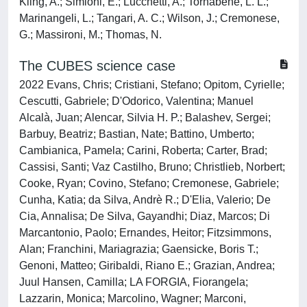
Kling, A.; Simioni, E.; Lucchetti, A.; Tornabene, L. L.;
Marinangeli, L.; Tangari, A. C.; Wilson, J.; Cremonese,
G.; Massironi, M.; Thomas, N.
The CUBES science case
2022 Evans, Chris; Cristiani, Stefano; Opitom, Cyrielle;
Cescutti, Gabriele; D'Odorico, Valentina; Manuel
Alcalà, Juan; Alencar, Silvia H. P.; Balashev, Sergei;
Barbuy, Beatriz; Bastian, Nate; Battino, Umberto;
Cambianica, Pamela; Carini, Roberta; Carter, Brad;
Cassisi, Santi; Vaz Castilho, Bruno; Christlieb, Norbert;
Cooke, Ryan; Covino, Stefano; Cremonese, Gabriele;
Cunha, Katia; da Silva, Andrè R.; D'Elia, Valerio; De
Cia, Annalisa; De Silva, Gayandhi; Diaz, Marcos; Di
Marcantonio, Paolo; Ernandes, Heitor; Fitzsimmons,
Alan; Franchini, Mariagrazia; Gaensicke, Boris T.;
Genoni, Matteo; Giribaldi, Riano E.; Grazian, Andrea;
Juul Hansen, Camilla; LA FORGIA, Fiorangela;
Lazzarin, Monica; Marcolino, Wagner; Marconi,