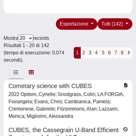
Esportazione
Tutti (142)
Mostra
records
Risultati 1 - 20 di 142
(tempo di esecuzione: 0.074
1
2
3
4
5
6
7
8
secondi).
Cometary science with CUBES
2022 Opitom, Cyrielle; Snodgrass, Colin; LA FORGIA,
Fiorangela; Evans, Chris; Cambianica, Pamela;
Cremonese, Gabriele; Fitzsimmons, Alan; Lazzarin,
Monica; Migliorini, Alessandra
CUBES, the Cassegrain U-Band Efficient