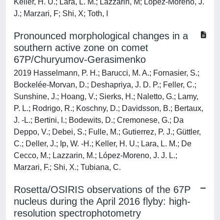
Keller, H. U.; Lara, L. M.; Lazzarin, M; López-Moreno, J.
J.; Marzari, F; Shi, X; Toth, I
Pronounced morphological changes in a
southern active zone on comet
67P/Churyumov-Gerasimenko
2019 Hasselmann, P. H.; Barucci, M. A.; Fornasier, S.;
Bockelée-Morvan, D.; Deshapriya, J. D. P.; Feller, C.;
Sunshine, J.; Hoang, V.; Sierks, H.; Naletto, G.; Lamy,
P. L.; Rodrigo, R.; Koschny, D.; Davidsson, B.; Bertaux,
J. -L.; Bertini, I.; Bodewits, D.; Cremonese, G.; Da
Deppo, V.; Debei, S.; Fulle, M.; Gutierrez, P. J.; Güttler,
C.; Deller, J.; Ip, W. -H.; Keller, H. U.; Lara, L. M.; De
Cecco, M.; Lazzarin, M.; López-Moreno, J. J. L.;
Marzari, F.; Shi, X.; Tubiana, C.
Rosetta/OSIRIS observations of the 67P
nucleus during the April 2016 flyby: high-
resolution spectrophotometry