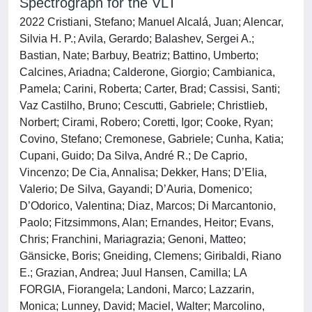
Spectrograph for the VLT
2022 Cristiani, Stefano; Manuel Alcalá, Juan; Alencar,
Silvia H. P.; Avila, Gerardo; Balashev, Sergei A.;
Bastian, Nate; Barbuy, Beatriz; Battino, Umberto;
Calcines, Ariadna; Calderone, Giorgio; Cambianica,
Pamela; Carini, Roberta; Carter, Brad; Cassisi, Santi;
Vaz Castilho, Bruno; Cescutti, Gabriele; Christlieb,
Norbert; Cirami, Robero; Coretti, Igor; Cooke, Ryan;
Covino, Stefano; Cremonese, Gabriele; Cunha, Katia;
Cupani, Guido; Da Silva, André R.; De Caprio,
Vincenzo; De Cia, Annalisa; Dekker, Hans; D’Elia,
Valerio; De Silva, Gayandi; D’Auria, Domenico;
D’Odorico, Valentina; Diaz, Marcos; Di Marcantonio,
Paolo; Fitzsimmons, Alan; Ernandes, Heitor; Evans,
Chris; Franchini, Mariagrazia; Genoni, Matteo;
Gänsicke, Boris; Gneiding, Clemens; Giribaldi, Riano
E.; Grazian, Andrea; Juul Hansen, Camilla; LA
FORGIA, Fiorangela; Landoni, Marco; Lazzarin,
Monica; Lunney, David; Maciel, Walter; Marcolino,