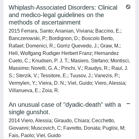
Whiplash-Associated Disorders: Clinical
and medico-legal guidelines on the
methods of ascertainment
2015 Ferrara, Santo; Ananian, Viviana; Baccino, E.;
Banczerowski, P.; Bordignon, D.; Boscolo Berto,
Rafael; Domenici, R.; Gorriz Quevedo, J.; Graw, M.;
Hell, Wolfgang Rudiger Herbert Franz; Hernandez
Cueto, C.; Knudsen, P. J. T.; Masiero, Stefano; Montisci,
Massimo; Norelli, G. A.; Pinchi, V.; Raudys, R.; Raul, J.
S.; Sterzik, V.; Tessitore, E.; Tuusov, J.; Vanezis, P.;
Vermylen, Y.; Vieira, D. N.; Viel, Guido; Viero, Alessia;
Villanueva, E.; Zoia, R.
An unusual case of "dyadic-death" with a
single gunshot.
2014 Viero, Alessia; Giraudo, Chiara; Cecchetto,
Giovanni; Muscovich, C; Favretto, Donata; Puglisi, M;
Fais, Paolo; Viel, Guido