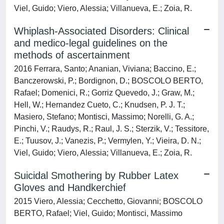
Viel, Guido; Viero, Alessia; Villanueva, E.; Zoia, R.
Whiplash-Associated Disorders: Clinical
and medico-legal guidelines on the
methods of ascertainment
2016 Ferrara, Santo; Ananian, Viviana; Baccino, E.;
Banczerowski, P.; Bordignon, D.; BOSCOLO BERTO,
Rafael; Domenici, R.; Gorriz Quevedo, J.; Graw, M.;
Hell, W.; Hernandez Cueto, C.; Knudsen, P. J. T.;
Masiero, Stefano; Montisci, Massimo; Norelli, G. A.;
Pinchi, V.; Raudys, R.; Raul, J. S.; Sterzik, V.; Tessitore,
E.; Tuusov, J.; Vanezis, P.; Vermylen, Y.; Vieira, D. N.;
Viel, Guido; Viero, Alessia; Villanueva, E.; Zoia, R.
Suicidal Smothering by Rubber Latex
Gloves and Handkerchief
2015 Viero, Alessia; Cecchetto, Giovanni; BOSCOLO
BERTO, Rafael; Viel, Guido; Montisci, Massimo