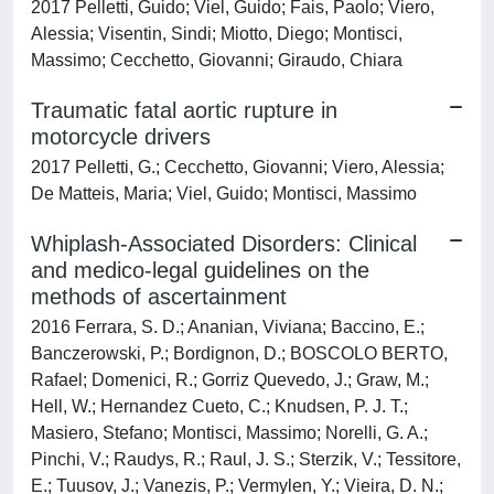
2017 Pelletti, Guido; Viel, Guido; Fais, Paolo; Viero,
Alessia; Visentin, Sindi; Miotto, Diego; Montisci,
Massimo; Cecchetto, Giovanni; Giraudo, Chiara
Traumatic fatal aortic rupture in
motorcycle drivers
2017 Pelletti, G.; Cecchetto, Giovanni; Viero, Alessia;
De Matteis, Maria; Viel, Guido; Montisci, Massimo
Whiplash-Associated Disorders: Clinical
and medico-legal guidelines on the
methods of ascertainment
2016 Ferrara, S. D.; Ananian, Viviana; Baccino, E.;
Banczerowski, P.; Bordignon, D.; BOSCOLO BERTO,
Rafael; Domenici, R.; Gorriz Quevedo, J.; Graw, M.;
Hell, W.; Hernandez Cueto, C.; Knudsen, P. J. T.;
Masiero, Stefano; Montisci, Massimo; Norelli, G. A.;
Pinchi, V.; Raudys, R.; Raul, J. S.; Sterzik, V.; Tessitore,
E.; Tuusov, J.; Vanezis, P.; Vermylen, Y.; Vieira, D. N.;