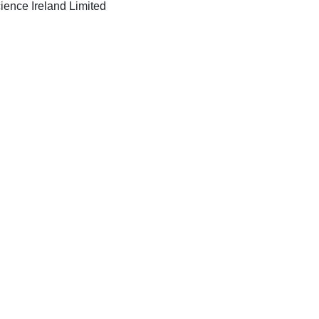
Limerick Ireland: Elsevier Science Ireland Limited