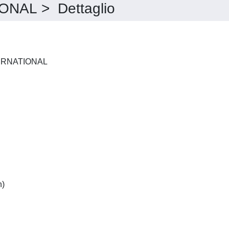
NAL > Dettaglio
FORENSIC SCIENCE INTERNATIONAL
English:(French and German)