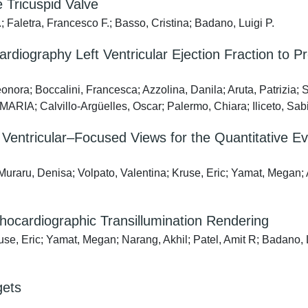
 Tricuspid Valve
Faletra, Francesco F.; Basso, Cristina; Badano, Luigi P.
iography Left Ventricular Ejection Fraction to Pre
nora; Boccalini, Francesca; Azzolina, Danila; Aruta, Patrizia;
RIA; Calvillo-Argüelles, Oscar; Palermo, Chiara; Iliceto, Sab
tricular–Focused Views for the Quantitative Eval
raru, Denisa; Volpato, Valentina; Kruse, Eric; Yamat, Megan; Ar
chocardiographic Transillumination Rendering
se, Eric; Yamat, Megan; Narang, Akhil; Patel, Amit R; Badano, 
gets