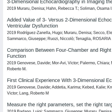
3-Dimensional Echocardiography in Imaging the
2019 Muraru, Denisa; Hahn, Rebecca T.; Soliman, Osama I.; 
Added Value of 3- Versus 2-Dimensional Echocard
Ventricular Dysfunction
2019 Rodríguez-Zanella, Hugo; Muraru, Denisa; Secco, Eleo
Sammarco, Giuseppe; Ruozi, Niccolò; Tenaglia, ROSARIA MA
Comparison Between Four-Chamber and Right Ven
Function
2019 Genovese, Davide; Mor-Avi, Victor; Palermo, Chiara; Mu
Roberto M.
First Clinical Experience With 3-Dimensional E
2019 Genovese, Davide; Addetia, Karima; Kebed, Kalie; Kru
Victor; Lang, Roberto M
Measure the right parameters, set the right tar
2019 Badano, Luigi; Sammarco, Giuseppe; Muraru, Denisa