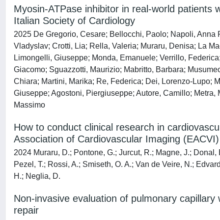
Myosin-ATPase inhibitor in real-world patients
Italian Society of Cardiology
2025 De Gregorio, Cesare; Bellocchi, Paolo; Napoli, Anna 
Vladyslav; Crotti, Lia; Rella, Valeria; Muraru, Denisa; La 
Limongelli, Giuseppe; Monda, Emanuele; Verrillo, Federica; V
Giacomo; Sguazzotti, Maurizio; Mabritto, Barbara; Musumeci
Chiara; Martini, Marika; Re, Federica; Dei, Lorenzo-Lupo; M
Giuseppe; Agostoni, Piergiuseppe; Autore, Camillo; Metra, M
Massimo
How to conduct clinical research in cardiovascu
Association of Cardiovascular Imaging (EACVI)
2024 Muraru, D.; Pontone, G.; Jurcut, R.; Magne, J.; Donal, E
Pezel, T.; Rossi, A.; Smiseth, O. A.; Van de Veire, N.; Edvar
H.; Neglia, D.
Non-invasive evaluation of pulmonary capillary w
repair