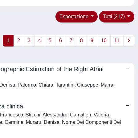
Esportazione
Tutti (217)
1
2
3
4
5
6
7
8
9
10
11
graphic Estimation of the Right Atrial
Denisa; Palermo, Chiara; Tarantini, Giuseppe; Marra,
a clinica
rancesco; Sticchi, Alessandro; Camalleri, Valeria;
Vizza, Carmine; Muraru, Denisa; Nome Dei Componenti Del