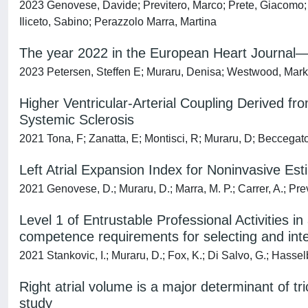
2023 Genovese, Davide; Previtero, Marco; Prete, Giacomo; C
Iliceto, Sabino; Perazzolo Marra, Martina
The year 2022 in the European Heart Journal—
2023 Petersen, Steffen E; Muraru, Denisa; Westwood, Mark;
Higher Ventricular-Arterial Coupling Derived f
Systemic Sclerosis
2021 Tona, F; Zanatta, E; Montisci, R; Muraru, D; Beccegato, 
Left Atrial Expansion Index for Noninvasive Es
2021 Genovese, D.; Muraru, D.; Marra, M. P.; Carrer, A.; Previt
Level 1 of Entrustable Professional Activities 
competence requirements for selecting and int
2021 Stankovic, I.; Muraru, D.; Fox, K.; Di Salvo, G.; Hassel
Right atrial volume is a major determinant of tr
study