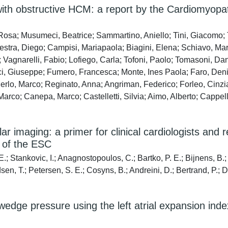
 with obstructive HCM: a report by the Cardiomyop
Rosa; Musumeci, Beatrice; Sammartino, Aniello; Tini, Giacomo; 
Maestra, Diego; Campisi, Mariapaola; Biagini, Elena; Schiavo, M
agnarelli, Fabio; Lofiego, Carla; Tofoni, Paolo; Tomasoni, Daniel
, Giuseppe; Fumero, Francesca; Monte, Ines Paola; Faro, Denise
erlo, Marco; Reginato, Anna; Angriman, Federico; Forleo, Cinzia
arco; Canepa, Marco; Castelletti, Silvia; Aimo, Alberto; Cappell
lar imaging: a primer for clinical cardiologists an
 of the ESC
.; Stankovic, I.; Anagnostopoulos, C.; Bartko, P. E.; Bijnens, B.;
dsen, T.; Petersen, S. E.; Cosyns, B.; Andreini, D.; Bertrand, P.
edge pressure using the left atrial expansion index