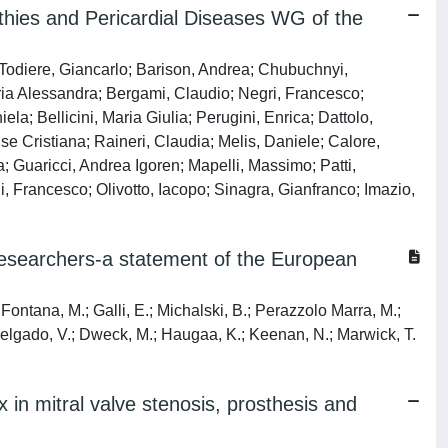
athies and Pericardial Diseases WG of the
Todiere, Giancarlo; Barison, Andrea; Chubuchnyi,
aria Alessandra; Bergami, Claudio; Negri, Francesco;
a; Bellicini, Maria Giulia; Perugini, Enrica; Dattolo,
 Cristiana; Raineri, Claudia; Melis, Daniele; Calore,
; Guaricci, Andrea Igoren; Mapelli, Massimo; Patti,
i, Francesco; Olivotto, Iacopo; Sinagra, Gianfranco; Imazio,
d researchers-a statement of the European
 Fontana, M.; Galli, E.; Michalski, B.; Perazzolo Marra, M.;
; Delgado, V.; Dweck, M.; Haugaa, K.; Keenan, N.; Marwick, T.
 in mitral valve stenosis, prosthesis and