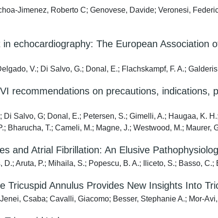
hoa-Jimenez, Roberto C; Genovese, Davide; Veronesi, Federico; 
t in echocardiography: The European Association
elgado, V.; Di Salvo, G.; Donal, E.; Flachskampf, F. A.; Galderisi,
ecommendations on precautions, indications, prior
; Di Salvo, G; Donal, E.; Petersen, S.; Gimelli, A.; Haugaa, K. H
P.; Bharucha, T.; Cameli, M.; Magne, J.; Westwood, M.; Maurer, G
es and Atrial Fibrillation: An Elusive Pathophysiolo
.; Aruta, P.; Mihaila, S.; Popescu, B. A.; Iliceto, S.; Basso, C.;
he Tricuspid Annulus Provides New Insights Into 
Jenei, Csaba; Cavalli, Giacomo; Besser, Stephanie A.; Mor-Avi,