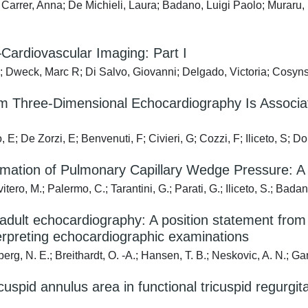
arrer, Anna; De Michieli, Laura; Badano, Luigi Paolo; Muraru, D
Cardiovascular Imaging: Part I
 Dweck, Marc R; Di Salvo, Giovanni; Delgado, Victoria; Cosyn
rom Three-Dimensional Echocardiography Is Associa
E; De Zorzi, E; Benvenuti, F; Civieri, G; Cozzi, F; Iliceto, S; Do
timation of Pulmonary Capillary Wedge Pressure: A 
ero, M.; Palermo, C.; Tarantini, G.; Parati, G.; Iliceto, S.; Badan
in adult echocardiography: A position statement fro
erpreting echocardiographic examinations
berg, N. E.; Breithardt, O. -A.; Hansen, T. B.; Neskovic, A. N.; Ga
icuspid annulus area in functional tricuspid regurgi