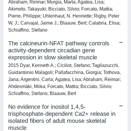
Abraham, Reimar; Murgia, Marta; Agatea, Lisa;
Akimoto, Takayuki; Bicciato, Silvio; Forcato, Mattia;
Pierre, Philippe; Uhlenhaut, N. Henriette; Rigby, Peter
W. J.; Carvajal, Jaime J.; Blaauw, Bert; Calabria, Elisa;
Schiaffino, Stefano
The calcineurin-NFAT pathway controls
activity-dependent circadian gene
expression in slow skeletal muscle
2015 Dyar, Kenneth A.; Ciciliot, Stefano; Tagliazucchi,
Guidantonio Malagoli; Pallafacchina, Giorgia; Tothova,
Jana; Argentini, Carla; Agatea, Lisa; Abraham, Reimar;
Ahdesmäki, Miika; Forcato, Mattia; Bicciato, Silvio;
Schiaffino, Stefano; Blaauw, Bert
No evidence for inositol 1,4,5-
trisphosphate-dependent Ca2+ release in
isolated fibers of adult mouse skeletal
muscle