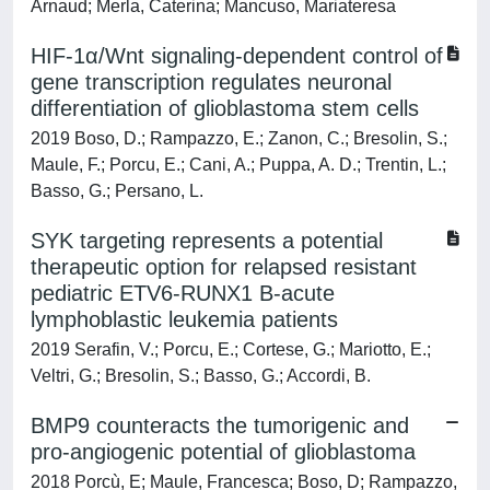
Arnaud; Merla, Caterina; Mancuso, Mariateresa
HIF-1α/Wnt signaling-dependent control of
gene transcription regulates neuronal
differentiation of glioblastoma stem cells
2019 Boso, D.; Rampazzo, E.; Zanon, C.; Bresolin, S.;
Maule, F.; Porcu, E.; Cani, A.; Puppa, A. D.; Trentin, L.;
Basso, G.; Persano, L.
SYK targeting represents a potential
therapeutic option for relapsed resistant
pediatric ETV6-RUNX1 B-acute
lymphoblastic leukemia patients
2019 Serafin, V.; Porcu, E.; Cortese, G.; Mariotto, E.;
Veltri, G.; Bresolin, S.; Basso, G.; Accordi, B.
BMP9 counteracts the tumorigenic and
pro-angiogenic potential of glioblastoma
2018 Porcù, E; Maule, Francesca; Boso, D; Rampazzo,