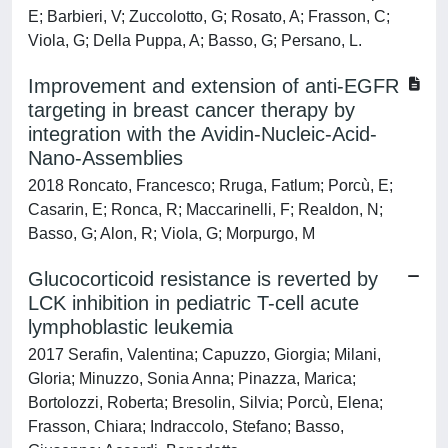
E; Barbieri, V; Zuccolotto, G; Rosato, A; Frasson, C;
Viola, G; Della Puppa, A; Basso, G; Persano, L.
Improvement and extension of anti-EGFR
targeting in breast cancer therapy by
integration with the Avidin-Nucleic-Acid-
Nano-Assemblies
2018 Roncato, Francesco; Rruga, Fatlum; Porcù, E;
Casarin, E; Ronca, R; Maccarinelli, F; Realdon, N;
Basso, G; Alon, R; Viola, G; Morpurgo, M
Glucocorticoid resistance is reverted by
LCK inhibition in pediatric T-cell acute
lymphoblastic leukemia
2017 Serafin, Valentina; Capuzzo, Giorgia; Milani,
Gloria; Minuzzo, Sonia Anna; Pinazza, Marica;
Bortolozzi, Roberta; Bresolin, Silvia; Porcù, Elena;
Frasson, Chiara; Indraccolo, Stefano; Basso,