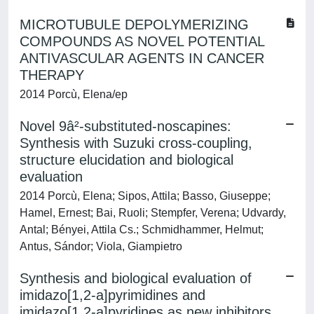
MICROTUBULE DEPOLYMERIZING
COMPOUNDS AS NOVEL POTENTIAL
ANTIVASCULAR AGENTS IN CANCER
THERAPY
2014 Porcù, Elena/ep
Novel 9â²-substituted-noscapines:
Synthesis with Suzuki cross-coupling,
structure elucidation and biological
evaluation
2014 Porcù, Elena; Sipos, Attila; Basso, Giuseppe;
Hamel, Ernest; Bai, Ruoli; Stempfer, Verena; Udvardy,
Antal; Bényei, Attila Cs.; Schmidhammer, Helmut;
Antus, Sándor; Viola, Giampietro
Synthesis and biological evaluation of
imidazo[1,2-a]pyrimidines and
imidazo[1,2-a]pyridines as new inhibitors