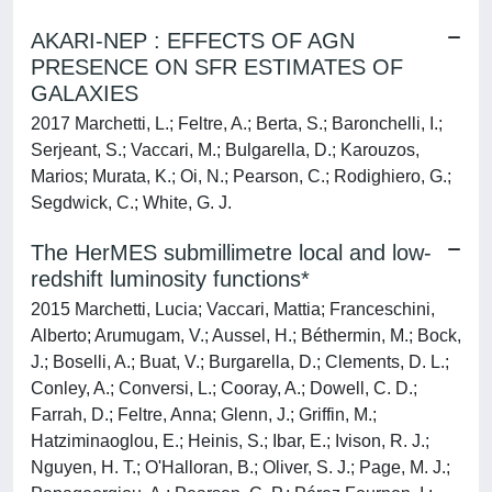
AKARI-NEP : EFFECTS OF AGN
PRESENCE ON SFR ESTIMATES OF
GALAXIES
2017 Marchetti, L.; Feltre, A.; Berta, S.; Baronchelli, I.;
Serjeant, S.; Vaccari, M.; Bulgarella, D.; Karouzos,
Marios; Murata, K.; Oi, N.; Pearson, C.; Rodighiero, G.;
Segdwick, C.; White, G. J.
The HerMES submillimetre local and low-
redshift luminosity functions*
2015 Marchetti, Lucia; Vaccari, Mattia; Franceschini,
Alberto; Arumugam, V.; Aussel, H.; Béthermin, M.; Bock,
J.; Boselli, A.; Buat, V.; Burgarella, D.; Clements, D. L.;
Conley, A.; Conversi, L.; Cooray, A.; Dowell, C. D.;
Farrah, D.; Feltre, Anna; Glenn, J.; Griffin, M.;
Hatziminaoglou, E.; Heinis, S.; Ibar, E.; Ivison, R. J.;
Nguyen, H. T.; O'Halloran, B.; Oliver, S. J.; Page, M. J.;