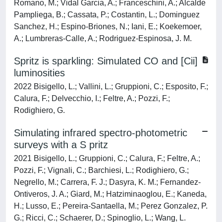
Romano, M.; Vidal Garcia, A.; Franceschini, A.; Alcalde
Pampliega, B.; Cassata, P.; Costantin, L.; Dominguez
Sanchez, H.; Espino-Briones, N.; Iani, E.; Koekemoer,
A.; Lumbreras-Calle, A.; Rodriguez-Espinosa, J. M.
Spritz is sparkling: Simulated CO and [Cii]
luminosities
2022 Bisigello, L.; Vallini, L.; Gruppioni, C.; Esposito, F.;
Calura, F.; Delvecchio, I.; Feltre, A.; Pozzi, F.;
Rodighiero, G.
Simulating infrared spectro-photometric
surveys with a S pritz
2021 Bisigello, L.; Gruppioni, C.; Calura, F.; Feltre, A.;
Pozzi, F.; Vignali, C.; Barchiesi, L.; Rodighiero, G.;
Negrello, M.; Carrera, F. J.; Dasyra, K. M.; Fernandez-
Ontiveros, J. A.; Giard, M.; Hatziminaoglou, E.; Kaneda,
H.; Lusso, E.; Pereira-Santaella, M.; Perez Gonzalez, P.
G.; Ricci, C.; Schaerer, D.; Spinoglio, L.; Wang, L.