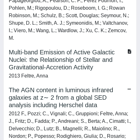
Papageorgiou, A.; Pearson, C. P.; Pérez Fournon, I.;
Pohlen, M.; Rigopoulou, D.; Roseboom, I. G.; Rowan
Robinson, M.; Schulz, B.; Scott, Douglas; Seymour, N.;
Shupe, D. L.; Smith, A. J.; Symeonidis, M.; Valtchanov,
I.; Viero, M.; Wang, L.; Wardlow, J.; Xu, C. K.; Zemcov,
M.
Multi-band Emission of Active Galactic
Nuclei: the Relationship of Stellar and
Gravitational-Accretion Activity
2013 Feltre, Anna
The AGN content in luminous infrared
galaxies at z∼ 2 from a global SED
analysis including Herschel data
2012 F., Pozzi; C., Vignali; C., Gruppioni; Feltre, Anna;
J., Fritz; D., Fadda; P., Andreani; S., Berta; A., Cimatti; I.,
Delvecchio; D., Lutz; B., Magnelli; R., Maiolino; R.,
Nordon; P., Popesso; Rodighiero, Giulia; D., Rosario;