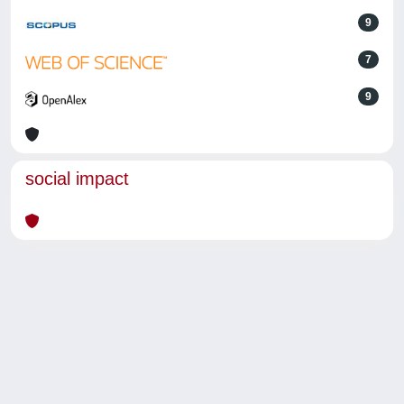
9
7
9
social impact
Powered by
IRIS
-
about IRIS
-
Utilizzo dei cookie
-
Privacy
Copyright © 2026