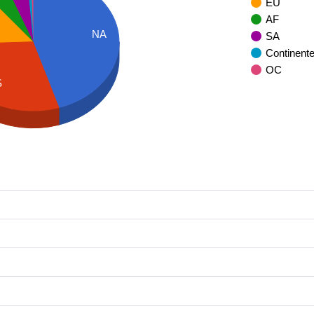
EU
AF
NA
SA
Continent
OC
S