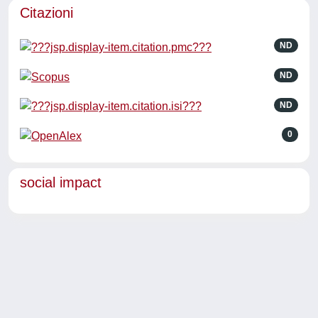
Citazioni
ND
ND
ND
0
social impact
Powered by
IRIS
-
about IRIS
-