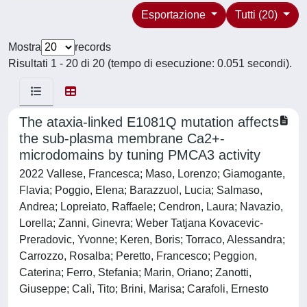
Esportazione
Tutti (20)
Mostra
records
Risultati 1 - 20 di 20 (tempo di esecuzione: 0.051 secondi).
The ataxia-linked E1081Q mutation affects
the sub-plasma membrane Ca2+-
microdomains by tuning PMCA3 activity
2022 Vallese, Francesca; Maso, Lorenzo; Giamogante,
Flavia; Poggio, Elena; Barazzuol, Lucia; Salmaso,
Andrea; Lopreiato, Raffaele; Cendron, Laura; Navazio,
Lorella; Zanni, Ginevra; Weber Tatjana Kovacevic-
Preradovic, Yvonne; Keren, Boris; Torraco, Alessandra;
Carrozzo, Rosalba; Peretto, Francesco; Peggion,
Caterina; Ferro, Stefania; Marin, Oriano; Zanotti,
Giuseppe; Calì, Tito; Brini, Marisa; Carafoli, Ernesto