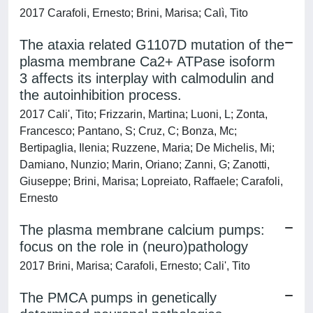
2017 Carafoli, Ernesto; Brini, Marisa; Calì, Tito
The ataxia related G1107D mutation of the
plasma membrane Ca2+ ATPase isoform
3 affects its interplay with calmodulin and
the autoinhibition process.
2017 Cali', Tito; Frizzarin, Martina; Luoni, L; Zonta,
Francesco; Pantano, S; Cruz, C; Bonza, Mc;
Bertipaglia, Ilenia; Ruzzene, Maria; De Michelis, Mi;
Damiano, Nunzio; Marin, Oriano; Zanni, G; Zanotti,
Giuseppe; Brini, Marisa; Lopreiato, Raffaele; Carafoli,
Ernesto
The plasma membrane calcium pumps:
focus on the role in (neuro)pathology
2017 Brini, Marisa; Carafoli, Ernesto; Cali', Tito
The PMCA pumps in genetically