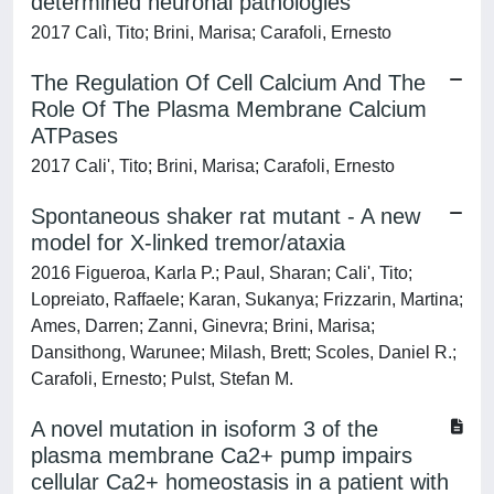
determined neuronal pathologies
2017 Calì, Tito; Brini, Marisa; Carafoli, Ernesto
The Regulation Of Cell Calcium And The
Role Of The Plasma Membrane Calcium
ATPases
2017 Cali', Tito; Brini, Marisa; Carafoli, Ernesto
Spontaneous shaker rat mutant - A new
model for X-linked tremor/ataxia
2016 Figueroa, Karla P.; Paul, Sharan; Cali', Tito;
Lopreiato, Raffaele; Karan, Sukanya; Frizzarin, Martina;
Ames, Darren; Zanni, Ginevra; Brini, Marisa;
Dansithong, Warunee; Milash, Brett; Scoles, Daniel R.;
Carafoli, Ernesto; Pulst, Stefan M.
A novel mutation in isoform 3 of the
plasma membrane Ca2+ pump impairs
cellular Ca2+ homeostasis in a patient with