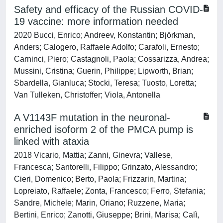
Safety and efficacy of the Russian COVID-
19 vaccine: more information needed
2020 Bucci, Enrico; Andreev, Konstantin; Björkman,
Anders; Calogero, Raffaele Adolfo; Carafoli, Ernesto;
Carninci, Piero; Castagnoli, Paola; Cossarizza, Andrea;
Mussini, Cristina; Guerin, Philippe; Lipworth, Brian;
Sbardella, Gianluca; Stocki, Teresa; Tuosto, Loretta;
Van Tulleken, Christoffer; Viola, Antonella
A V1143F mutation in the neuronal-
enriched isoform 2 of the PMCA pump is
linked with ataxia
2018 Vicario, Mattia; Zanni, Ginevra; Vallese,
Francesca; Santorelli, Filippo; Grinzato, Alessandro;
Cieri, Domenico; Berto, Paola; Frizzarin, Martina;
Lopreiato, Raffaele; Zonta, Francesco; Ferro, Stefania;
Sandre, Michele; Marin, Oriano; Ruzzene, Maria;
Bertini, Enrico; Zanotti, Giuseppe; Brini, Marisa; Calì,