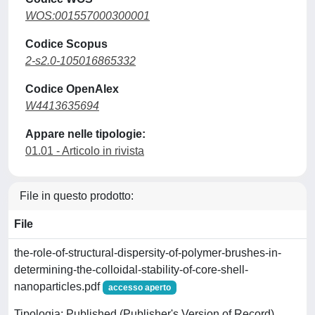
WOS:001557000300001
Codice Scopus
2-s2.0-105016865332
Codice OpenAlex
W4413635694
Appare nelle tipologie:
01.01 - Articolo in rivista
File in questo prodotto:
File
the-role-of-structural-dispersity-of-polymer-brushes-in-
determining-the-colloidal-stability-of-core-shell-
nanoparticles.pdf
accesso aperto
Tipologia: Published (Publisher's Version of Record)