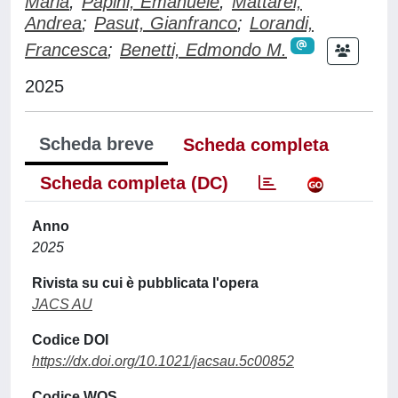
Maria
;
Papini, Emanuele
;
Mattarei,
Andrea
;
Pasut, Gianfranco
;
Lorandi,
Francesca
;
Benetti, Edmondo M.
2025
Scheda breve
Scheda completa
Scheda completa (DC)
Anno
2025
Rivista su cui è pubblicata l'opera
JACS AU
Codice DOI
https://dx.doi.org/10.1021/jacsau.5c00852
Codice WOS