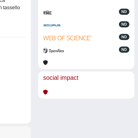
(La
n tassello
ND
ND
ND
ND
social impact