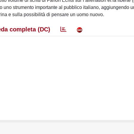
volume di scritti di Fanon Écrits sur l’aliénation et la libérté 
no uno strumento importante al pubblico italiano, aggiungendo u
rina e sulla possibilità di pensare un uomo nuovo.
da completa (DC)